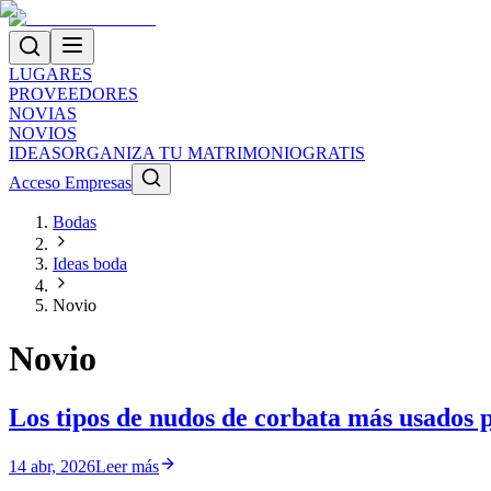
LUGARES
PROVEEDORES
NOVIAS
NOVIOS
IDEAS
ORGANIZA TU MATRIMONIO
GRATIS
Acceso Empresas
Bodas
Ideas boda
Novio
Novio
Los tipos de nudos de corbata más usados p
14 abr, 2026
Leer más