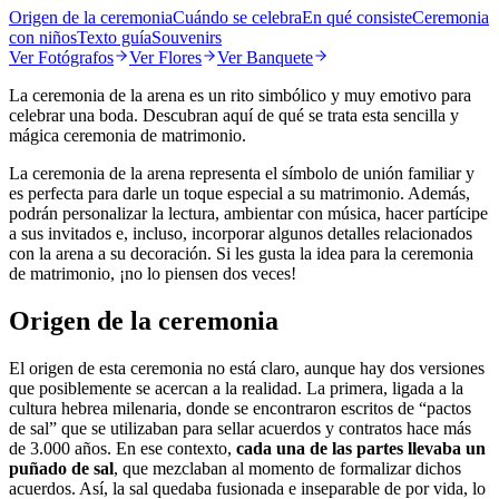
Origen de la ceremonia
Cuándo se celebra
En qué consiste
Ceremonia
con niños
Texto guía
Souvenirs
Ver
Fotógrafos
Ver
Flores
Ver
Banquete
La ceremonia de la arena es un rito simbólico y muy emotivo para
celebrar una boda. Descubran aquí de qué se trata esta sencilla y
mágica ceremonia de matrimonio.
La ceremonia de la arena representa el símbolo de unión familiar y
es perfecta para darle un toque especial a su matrimonio. Además,
podrán personalizar la lectura, ambientar con música, hacer partícipe
a sus invitados e, incluso, incorporar algunos detalles relacionados
con la arena a su decoración. Si les gusta la idea para la ceremonia
de matrimonio, ¡no lo piensen dos veces!
Origen de la ceremonia
El origen de esta ceremonia no está claro, aunque hay dos versiones
que posiblemente se acercan a la realidad. La primera, ligada a la
cultura hebrea milenaria, donde se encontraron escritos de “pactos
de sal” que se utilizaban para sellar acuerdos y contratos hace más
de 3.000 años. En ese contexto,
cada una de las partes llevaba un
puñado de sal
, que mezclaban al momento de formalizar dichos
acuerdos. Así, la sal quedaba fusionada e inseparable de por vida, lo