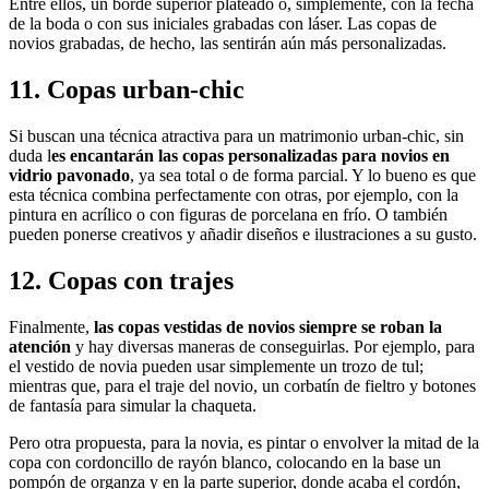
Entre ellos, un borde superior plateado o, simplemente, con la fecha
de la boda o con sus iniciales grabadas con láser. Las copas de
novios grabadas, de hecho, las sentirán aún más personalizadas.
11. Copas urban-chic
Si buscan una técnica atractiva para un matrimonio urban-chic, sin
duda l
es encantarán las copas personalizadas para novios en
vidrio pavonado
, ya sea total o de forma parcial. Y lo bueno es que
esta técnica combina perfectamente con otras, por ejemplo, con la
pintura en acrílico o con figuras de porcelana en frío. O también
pueden ponerse creativos y añadir diseños e ilustraciones a su gusto.
12. Copas con trajes
Finalmente,
las copas vestidas de novios
siempre se roban la
atención
y hay diversas maneras de conseguirlas. Por ejemplo, para
el vestido de novia pueden usar simplemente un trozo de tul;
mientras que, para el traje del novio, un corbatín de fieltro y botones
de fantasía para simular la chaqueta.
Pero otra propuesta, para la novia, es pintar o envolver la mitad de la
copa con cordoncillo de rayón blanco, colocando en la base un
pompón de organza y en la parte superior, donde acaba el cordón,