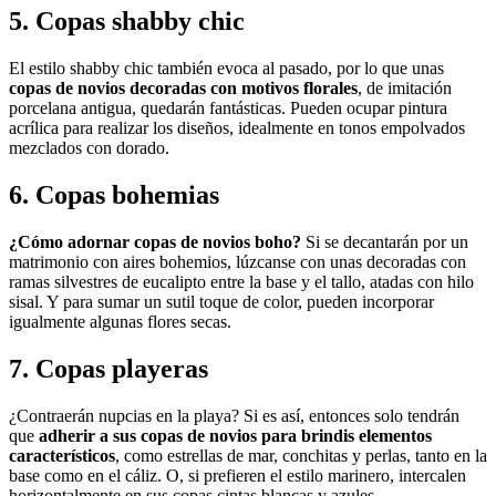
5. Copas shabby chic
El estilo shabby chic también evoca al pasado, por lo que unas
copas de novios decoradas con motivos florales
, de imitación
porcelana antigua, quedarán fantásticas. Pueden ocupar pintura
acrílica para realizar los diseños, idealmente en tonos empolvados
mezclados con dorado.
6. Copas bohemias
¿Cómo adornar copas de novios boho?
Si se decantarán por un
matrimonio con aires bohemios, lúzcanse con unas decoradas con
ramas silvestres de eucalipto entre la base y el tallo, atadas con hilo
sisal. Y para sumar un sutil toque de color, pueden incorporar
igualmente algunas flores secas.
7. Copas playeras
¿Contraerán nupcias en la playa? Si es así, entonces solo tendrán
que
adherir a sus copas de novios para brindis elementos
característicos
, como estrellas de mar, conchitas y perlas, tanto en la
base como en el cáliz. O, si prefieren el estilo marinero, intercalen
horizontalmente en sus copas cintas blancas y azules.