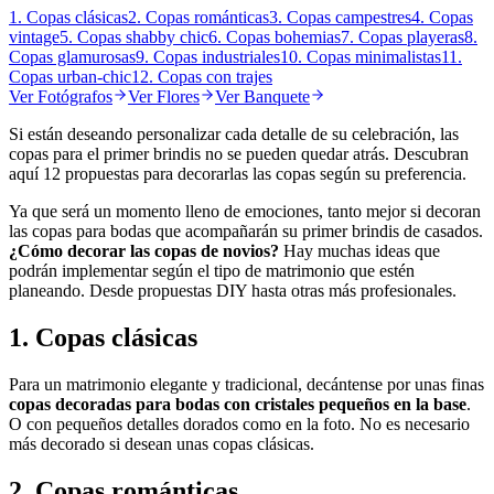
1. Copas clásicas
2. Copas románticas
3. Copas campestres
4. Copas
vintage
5. Copas shabby chic
6. Copas bohemias
7. Copas playeras
8.
Copas glamurosas
9. Copas industriales
10. Copas minimalistas
11.
Copas urban-chic
12. Copas con trajes
Ver
Fotógrafos
Ver
Flores
Ver
Banquete
Si están deseando personalizar cada detalle de su celebración, las
copas para el primer brindis no se pueden quedar atrás. Descubran
aquí 12 propuestas para decorarlas las copas según su preferencia.
Ya que será un momento lleno de emociones, tanto mejor si decoran
las copas para bodas que acompañarán su primer brindis de casados.
¿Cómo decorar las copas de novios?
Hay muchas ideas que
podrán implementar según el tipo de matrimonio que estén
planeando. Desde propuestas DIY hasta otras más profesionales.
1. Copas clásicas
Para un matrimonio elegante y tradicional, decántense por unas finas
copas decoradas para bodas con cristales pequeños en la base
.
O con pequeños detalles dorados como en la foto. No es necesario
más decorado si desean unas copas clásicas.
2. Copas románticas