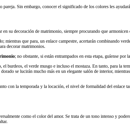
pareja. Sin embargo, conocer el significado de los colores les ayudará a
ar en su decoración de matrimonio, siempre procurando que armonicen e
do; mientras que para, un enlace campestre, acertarán combinando verde
 para decorar matrimonios.
trimonio
; no obstante, si están entrampados en esta etapa, guíense por la
no, el burdeos, el verde musgo e incluso el mostaza. En tanto, para la te
 o dorado se lucirán mucho más en un elegante salón de interior, mientr
junto con la temporada y la locación, el nivel de formalidad del enlace
ersalmente como el color del amor. Se trata de un tono intenso y poder
ltar.