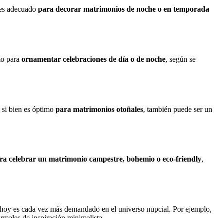
l es adecuado
para decorar matrimonios de noche
o en temporada
imo para
ornamentar celebraciones de día o de noche
, según se
e si bien es óptimo
para matrimonios otoñales
, también puede ser un
ra celebrar un matrimonio campestre, bohemio o eco-friendly
,
os, hoy es cada vez más demandado en el universo nupcial. Por ejemplo,
rmales de inspiración minimalista.