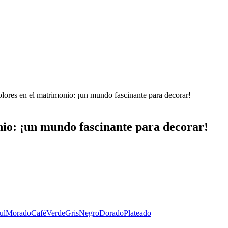
colores en el matrimonio: ¡un mundo fascinante para decorar!
onio: ¡un mundo fascinante para decorar!
ul
Morado
Café
Verde
Gris
Negro
Dorado
Plateado