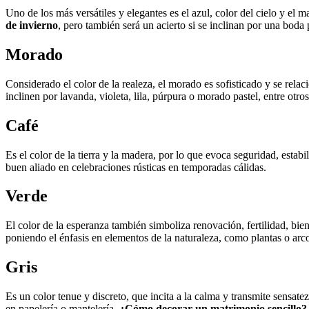
Uno de los más versátiles y elegantes es el azul, color del cielo y el 
de invierno
, pero también será un acierto si se inclinan por una boda
Morado
Considerado el color de la realeza, el morado es sofisticado y se relaci
inclinen por lavanda, violeta, lila, púrpura o morado pastel, entre otro
Café
Es el color de la tierra y la madera, por lo que evoca seguridad, estabi
buen aliado en celebraciones rústicas en temporadas cálidas.
Verde
El color de la esperanza también simboliza renovación, fertilidad, bien
poniendo el énfasis en elementos de la naturaleza, como plantas o arco
Gris
Es un color tenue y discreto, que incita a la calma y transmite sensat
en papelería o mantelería.
¿Cómo decorar un matrimonio sencillo?