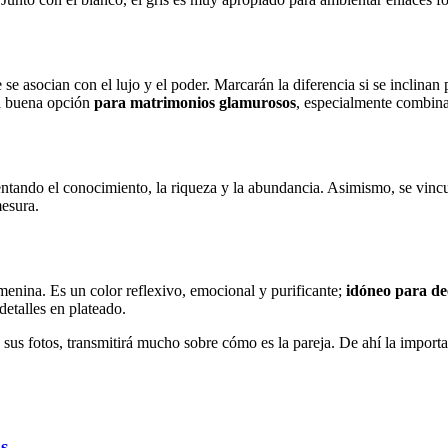
e asocian con el lujo y el poder. Marcarán la diferencia si se inclinan 
na buena opción
para matrimonios glamurosos
, especialmente combina
sentando el conocimiento, la riqueza y la abundancia. Asimismo, se vinc
esura.
emenina. Es un color reflexivo, emocional y purificante;
idóneo para de
detalles en plateado.
n sus fotos, transmitirá mucho sobre cómo es la pareja. De ahí la import
s