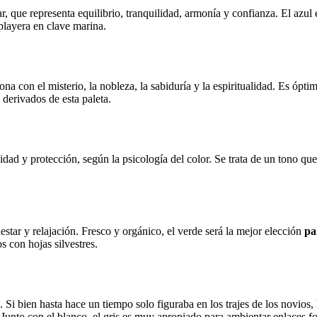
mar, que representa equilibrio, tranquilidad, armonía y confianza. El azu
 playera en clave marina.
ona con el misterio, la nobleza, la sabiduría y la espiritualidad. Es ópt
s derivados de esta paleta.
lidad y protección, según la psicología del color. Se trata de un tono qu
estar y relajación. Fresco y orgánico, el verde será la mejor elección
pa
s con hojas silvestres.
ez. Si bien hasta hace un tiempo solo figuraba en los trajes de los novi
Junto con el blanco, el gris es muy apropiado para ambientar enlaces fo