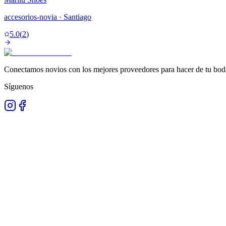
accesorios-novia
· Santiago
5.0
(
2
)
Conectamos novios con los mejores proveedores para hacer de tu boda
Síguenos