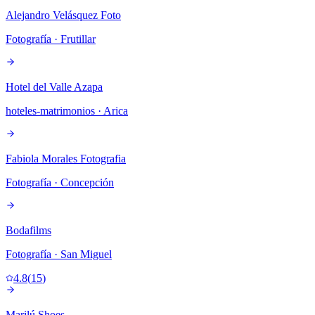
Alejandro Velásquez Foto
Fotografía
· Frutillar
Hotel del Valle Azapa
hoteles-matrimonios
· Arica
Fabiola Morales Fotografia
Fotografía
· Concepción
Bodafilms
Fotografía
· San Miguel
4.8
(
15
)
Marilú Shoes