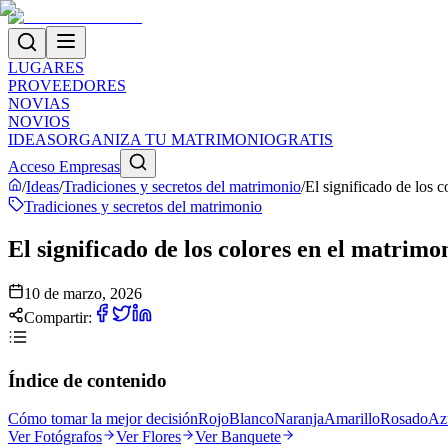
LUGARES
PROVEEDORES
NOVIAS
NOVIOS
IDEAS
ORGANIZA TU MATRIMONIO
GRATIS
Acceso Empresas
/
Ideas
/
Tradiciones y secretos del matrimonio
/
El significado de los 
Tradiciones y secretos del matrimonio
El significado de los colores en el matrim
10 de marzo, 2026
Compartir:
Índice de contenido
Cómo tomar la mejor decisión
Rojo
Blanco
Naranja
Amarillo
Rosado
Az
Ver
Fotógrafos
Ver
Flores
Ver
Banquete