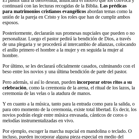
El pastor dará la bienvenida, anunciará el motivo que los convoca y
continuará con las lecturas recogidas de la Biblia.
Las prédicas
para matrimonios cristianos evangélicos
abordan temas como la
unión de la pareja en Cristo y los roles que han de cumplir ambos
esposos.
Posteriormente, declararán sus promesas nupciales que pueden o no
personalizar. Luego el pastor pedirá la bendición de Dios, a través
de una plegaria y se procederá al intercambio de alianzas, colocando
el anillo primero el hombre a la mujer y en seguida la mujer al
hombre.
Por último, se les declarará oficialmente casados, culminando con el
beso entre los novios y una última bendición de parte del pastor.
Pero además, si así lo desean, pueden
incorporar otros ritos a su
celebración
, como la ceremonia de la arena, el ritual de los lazos, la
ceremonia de las velas o la atadura de manos.
Y en cuanto a la música, tanto para la entrada como para la salida, o
para otro momento de la ceremonia, existe total libertad. Es decir, los
novios podrán elegir entre música envasada, cánticos de coros o
melodías instrumentalizadas en vivo.
Por ejemplo, escoger la marcha nupcial en mandolina o teclado. O
incluso, pueden incorporar alguna pieza especial en medio del