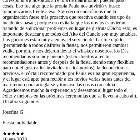
correspondía a nosotros.En el día de matrimonio, pueden pasar
cosas. Eso fue algo que la propia Paula nos advirtió y buscó
tranquilizarnos frente a eso. Solo recomendaríamos que la
organización fuese más proactiva que reactiva cuando ese tipo de
incidentes pasan, porque eso evitaría que los novios estuvieran
tratando de solucionar problemas en lugar de disfrutar.Dicho esto, es
importante destacar que todos del Alto del Canelo son muy amables.
Los garzones están muy atentos, el servicio del bar fue rápido
(permitiendo a todos disfrutar la fiesta), nos permitieron cambiar
vodka por gin, y nos dejaron llevar el whiskey nosotros, los DJs
recomendados son muy buenos (están abiertos a recibir
recomendaciones antes y después de la fiesta, siendo muy flexibles
para dar el gusto a los invitados y a los novios), la decoración es
preciosa, el cóctail recomendado por Paula es una gran experiencia,
y el lugar está apto para recibir a los novios varias horas antes del
matrimonio para arreglarse y tomarse las cosas con calma.
Agradecemos mucho la experiencia y deseamos al lugar todo el
éxito y mejoras en las próximas ceremonias que se lleven a cabo ahí.
Un abrazo grande.
Josefina G.
Fiesta inolvidable
★★★★★
10 ene 2023