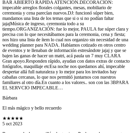
BAR ABIERTO RÁPIDA ATENCIÓN.DECORACIÓN:
impecable arreglos florales colgantes, mesas, mobiliario de
ceremonia y cena parecían nuevos.DJ: funcionó súper bien,
mandamos una lista de los temas que si o si no podían faltar
jajajMúsica de ingreso, ceremonia todo a su
tiempo.ORGANIZACIÓN: fue lo mejor, PAULA fue súper clara y
precisa con lo que necesitábamos para la ceremonia, cena y fiesta;
nos hizo una lista de ítem lo cual nos organizo sin necesidad de una
wedding planner para NADA. Habíamos cotizado en otros centro
de eventos y te llenaban de información estresándote jajaj y que se
bajen las ganas de hacer un matri, acá paula un 7 muy CLARA
Gran apoyo.Responden rápido, ayudan con datos extras de contacto
fotógrafos, maquillaje etcEsa noche nos quedamos ahí, impecable
despertar allá full naturaleza y lo mejor para los invitados hay
cabañas cercanas, lo que nos permitió juntarnos con nuestros
familiares al otro día.En cuanto a los valores.. son con las 3BPARA
EL SERVCIO IMPECABLE…
Bárbara
El más mágico y bello recuerdo
★★★★★
5 oct 2023