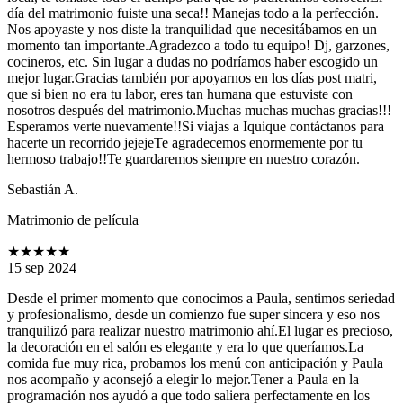
día del matrimonio fuiste una seca!! Manejas todo a la perfección.
Nos apoyaste y nos diste la tranquilidad que necesitábamos en un
momento tan importante.Agradezco a todo tu equipo! Dj, garzones,
cocineros, etc. Sin lugar a dudas no podríamos haber escogido un
mejor lugar.Gracias también por apoyarnos en los días post matri,
que si bien no era tu labor, eres tan humana que estuviste con
nosotros después del matrimonio.Muchas muchas muchas gracias!!!
Esperamos verte nuevamente!!Si viajas a Iquique contáctanos para
hacerte un recorrido jejejeTe agradecemos enormemente por tu
hermoso trabajo!!Te guardaremos siempre en nuestro corazón.
Sebastián A.
Matrimonio de película
★★★★★
15 sep 2024
Desde el primer momento que conocimos a Paula, sentimos seriedad
y profesionalismo, desde un comienzo fue super sincera y eso nos
tranquilizó para realizar nuestro matrimonio ahí.El lugar es precioso,
la decoración en el salón es elegante y era lo que queríamos.La
comida fue muy rica, probamos los menú con anticipación y Paula
nos acompaño y aconsejó a elegir lo mejor.Tener a Paula en la
programación nos ayudó a que todo saliera perfectamente en los