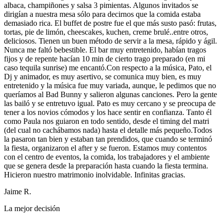
albaca, champiñones y salsa 3 pimientas. Algunos invitados se
dirigían a nuestra mesa sólo para decirnos que la comida estaba
demasiado rica. El buffet de postre fue el que más susto pasó: frutas,
tortas, pie de limón, cheescakes, kuchen, creme brulé..entre otros,
deliciosos. Tienen un buen método de servir a la mesa, rápido y ágil.
Nunca me faltó bebestible. El bar muy entretenido, habían tragos
fijos y de repente hacían 10 min de cierto trago preparado (en mi
caso tequila sunrise) me encantó.Con respecto a la música, Pato, el
Dj y animador, es muy asertivo, se comunica muy bien, es muy
entretenido y la música fue muy variada, aunque, le pedimos que no
queríamos al Bad Bunny y salieron algunas canciones. Pero la gente
las bailó y se entretuvo igual. Pato es muy cercano y se preocupa de
tener a los novios cómodos y los hace sentir en confianza. Tanto él
como Paula nos guiaron en todo sentido, desde el timing del matri
(del cual no cachábamos nada) hasta el detalle más pequeño.Todos
la pasaron tan bien y estaban tan prendidos, que cuando se terminó
la fiesta, organizaron el after y se fueron. Estamos muy contentos
con el centro de eventos, la comida, los trabajadores y el ambiente
que se genera desde la preparación hasta cuando la fiesta termina.
Hicieron nuestro matrimonio inolvidable. Infinitas gracias.
Jaime R.
La mejor decisión