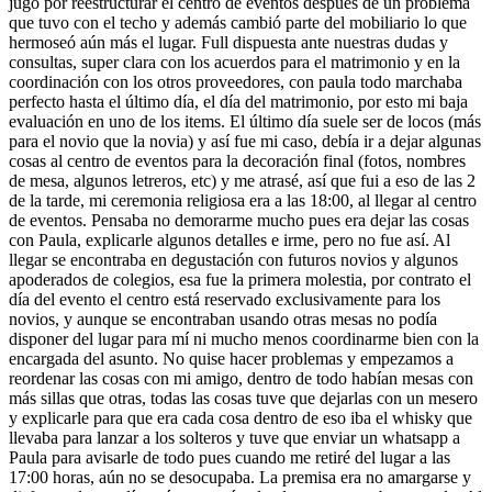
jugó por reestructurar el centro de eventos después de un problema
que tuvo con el techo y además cambió parte del mobiliario lo que
hermoseó aún más el lugar. Full dispuesta ante nuestras dudas y
consultas, super clara con los acuerdos para el matrimonio y en la
coordinación con los otros proveedores, con paula todo marchaba
perfecto hasta el último día, el día del matrimonio, por esto mi baja
evaluación en uno de los items. El último día suele ser de locos (más
para el novio que la novia) y así fue mi caso, debía ir a dejar algunas
cosas al centro de eventos para la decoración final (fotos, nombres
de mesa, algunos letreros, etc) y me atrasé, así que fui a eso de las 2
de la tarde, mi ceremonia religiosa era a las 18:00, al llegar al centro
de eventos. Pensaba no demorarme mucho pues era dejar las cosas
con Paula, explicarle algunos detalles e irme, pero no fue así. Al
llegar se encontraba en degustación con futuros novios y algunos
apoderados de colegios, esa fue la primera molestia, por contrato el
día del evento el centro está reservado exclusivamente para los
novios, y aunque se encontraban usando otras mesas no podía
disponer del lugar para mí ni mucho menos coordinarme bien con la
encargada del asunto. No quise hacer problemas y empezamos a
reordenar las cosas con mi amigo, dentro de todo habían mesas con
más sillas que otras, todas las cosas tuve que dejarlas con un mesero
y explicarle para que era cada cosa dentro de eso iba el whisky que
llevaba para lanzar a los solteros y tuve que enviar un whatsapp a
Paula para avisarle de todo pues cuando me retiré del lugar a las
17:00 horas, aún no se desocupaba. La premisa era no amargarse y