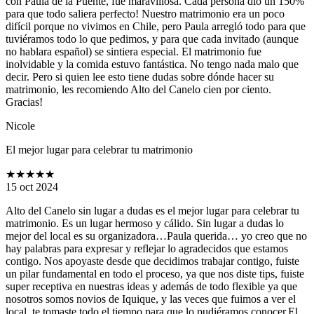
con Paula de la Puente, fue maravillosa. Cada persona dio un 150%
para que todo saliera perfecto! Nuestro matrimonio era un poco
difícil porque no vivimos en Chile, pero Paula arregló todo para que
tuviéramos todo lo que pedimos, y para que cada invitado (aunque
no hablara español) se sintiera especial. El matrimonio fue
inolvidable y la comida estuvo fantástica. No tengo nada malo que
decir. Pero si quien lee esto tiene dudas sobre dónde hacer su
matrimonio, les recomiendo Alto del Canelo cien por ciento.
Gracias!
Nicole
El mejor lugar para celebrar tu matrimonio
★★★★★
15 oct 2024
Alto del Canelo sin lugar a dudas es el mejor lugar para celebrar tu
matrimonio. Es un lugar hermoso y cálido. Sin lugar a dudas lo
mejor del local es su organizadora…Paula querida… yo creo que no
hay palabras para expresar y reflejar lo agradecidos que estamos
contigo. Nos apoyaste desde que decidimos trabajar contigo, fuiste
un pilar fundamental en todo el proceso, ya que nos diste tips, fuiste
super receptiva en nuestras ideas y además de todo flexible ya que
nosotros somos novios de Iquique, y las veces que fuimos a ver el
local, te tomaste todo el tiempo para que lo pudiéramos conocer.El