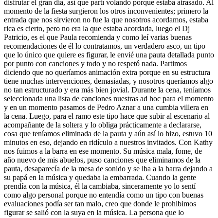
disfrutar el gran día, así que partí volando porque estaba atrasado. Al
momento de la fiesta surgieron los otros inconvenientes; primero la
entrada que nos sirvieron no fue la que nosotros acordamos, estaba
rica es cierto, pero no era la que estaba acordada, luego el Dj
Patricio, es el que Paula recomienda y como leí varias buenas
recomendaciones de él lo contratamos, un verdadero asco, un tipo
que lo único que quiere es figurar, le envié una pauta detallada punto
por punto con canciones y todo y no respetó nada. Partimos
diciendo que no queríamos animación extra porque en su estructura
tiene muchas intervenciones, demasiadas, y nosotros queríamos algo
no tan estructurado y era más bien jovial. Durante la cena, teníamos
seleccionada una lista de canciones nuestras ad hoc para el momento
y en un momento pasamos de Pedro Aznar a una cumbia villera en
la cena. Luego, para el ramo este tipo hace que subir al escenario al
acompañante de la soltera y lo obliga prácticamente a declararse,
cosa que teníamos eliminada de la pauta y aún así lo hizo, estuvo 10
minutos en eso, dejando en ridículo a nuestros invitados. Con Kathy
nos fuimos a la barra en ese momento. Su música mala, fome, de
año nuevo de mis abuelos, puso canciones que eliminamos de la
pauta, desaparecía de la mesa de sonido y se iba a la barra dejando a
su papá en la música y quedaba la embarrada. Cuando la gente
prendía con la música, él la cambiaba, sinceramente yo lo sentí
como algo personal porque no entendía como un tipo con buenas
evaluaciones podía ser tan malo, creo que donde le prohibimos
figurar se salió con la suya en la música. La persona que lo