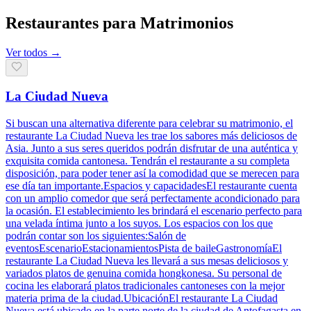
Restaurantes para Matrimonios
Ver todos →
La Ciudad Nueva
Si buscan una alternativa diferente para celebrar su matrimonio, el
restaurante La Ciudad Nueva les trae los sabores más deliciosos de
Asia. Junto a sus seres queridos podrán disfrutar de una auténtica y
exquisita comida cantonesa. Tendrán el restaurante a su completa
disposición, para poder tener así la comodidad que se merecen para
ese día tan importante.Espacios y capacidadesEl restaurante cuenta
con un amplio comedor que será perfectamente acondicionado para
la ocasión. El establecimiento les brindará el escenario perfecto para
una velada íntima junto a los suyos. Los espacios con los que
podrán contar son los siguientes:Salón de
eventosEscenarioEstacionamientosPista de baileGastronomíaEl
restaurante La Ciudad Nueva les llevará a sus mesas deliciosos y
variados platos de genuina comida hongkonesa. Su personal de
cocina les elaborará platos tradicionales cantoneses con la mejor
materia prima de la ciudad.UbicaciónEl restaurante La Ciudad
Nueva está ubicado en la parte norte de la ciudad de Antofagasta en