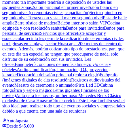
momento tan importante tendrán a disposición de ustedes las
siguientes zonas:Salón principal en primer nivelSalón blanco en
segundo nivel (ceremonias civiles, capacitación)Sector quincho en
segundo nivelTerraza con vista al mar en segundo nivelPista de baile
ampliaBarra rústica de maderaBalcón interior o salón VIPCocina
equipada y con resolución sanitariaBaños para invitadosBaños para
personal de serviciosServicios que ofreceEste acogedor y
espectacular recinto les permite la realización de ceremonias civiles
o religiosas en la playa, sector Huascar, a 200 metros del centro de
eventos. Además, podrán cotizar otro tipo de prestaciones, para que
en este día tan especial no tengan que preocuparse de nada, solo
disfrutar de su celebración con sus invitados. Les
ofrece:Banquetería: opciones de menús almuerzo y/o cena y
cóctelesAudio, amplificación, iluminación, DJ, proyección,
karaokeDecoración del salón principal (color a elegir)Fotógrafo
(imágenes digitales de alta resolución)Registros audiovisuales del
eventoMaestro de ceremonia o animadorPista Led 3DCabina
fotográfica y espejo mágicoLetras gigantes (iniciales de los
novios)Auto para los novios, un hermoso Mercedes Benz Clásico
exclusivo de Casa HuascarOtros serviciosEste lugar también será el
sitio ideal para realizar todo tipo de eventos sociales y empresariales
debido a que cuenta con una sala de reuniones.
Antofagasta
Desde
$45.000