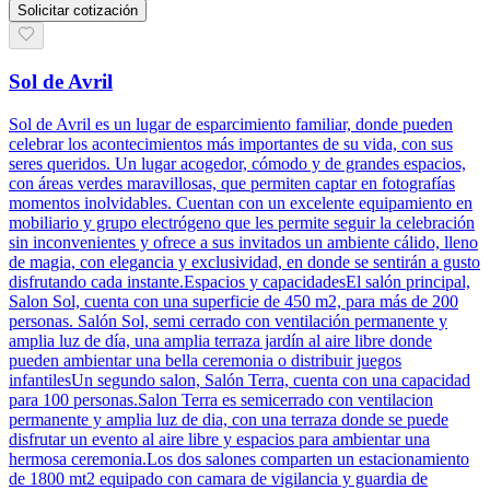
Solicitar cotización
Sol de Avril
Sol de Avril es un lugar de esparcimiento familiar, donde pueden
celebrar los acontecimientos más importantes de su vida, con sus
seres queridos. Un lugar acogedor, cómodo y de grandes espacios,
con áreas verdes maravillosas, que permiten captar en fotografías
momentos inolvidables. Cuentan con un excelente equipamiento en
mobiliario y grupo electrógeno que les permite seguir la celebración
sin inconvenientes y ofrece a sus invitados un ambiente cálido, lleno
de magia, con elegancia y exclusividad, en donde se sentirán a gusto
disfrutando cada instante.Espacios y capacidadesEl salón principal,
Salon Sol, cuenta con una superficie de 450 m2, para más de 200
personas. Salón Sol, semi cerrado con ventilación permanente y
amplia luz de día, una amplia terraza jardín al aire libre donde
pueden ambientar una bella ceremonia o distribuir juegos
infantilesUn segundo salon, Salón Terra, cuenta con una capacidad
para 100 personas.Salon Terra es semicerrado con ventilacion
permanente y amplia luz de dia, con una terraza donde se puede
disfrutar un evento al aire libre y espacios para ambientar una
hermosa ceremonia.Los dos salones comparten un estacionamiento
de 1800 mt2 equipado con camara de vigilancia y guardia de