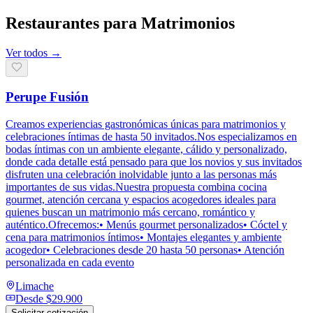
Restaurantes para Matrimonios
Ver todos →
Perupe Fusión
Creamos experiencias gastronómicas únicas para matrimonios y
celebraciones íntimas de hasta 50 invitados.Nos especializamos en
bodas íntimas con un ambiente elegante, cálido y personalizado,
donde cada detalle está pensado para que los novios y sus invitados
disfruten una celebración inolvidable junto a las personas más
importantes de sus vidas.Nuestra propuesta combina cocina
gourmet, atención cercana y espacios acogedores ideales para
quienes buscan un matrimonio más cercano, romántico y
auténtico.Ofrecemos:• Menús gourmet personalizados• Cóctel y
cena para matrimonios íntimos• Montajes elegantes y ambiente
acogedor• Celebraciones desde 20 hasta 50 personas• Atención
personalizada en cada evento
Limache
Desde
$29.900
Solicitar cotización