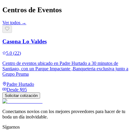
Centros de Eventos
Ver todos →
Casona Lo Valdes
5.0
(
22
)
Centro de eventos ubicado en Padre Hurtado a 30 minutos de
Santiago, con un Parque Impactante ,Banqueteria exclusiva junto a
Grupo Peuma
Padre Hurtado
Desde
$95
Solicitar cotización
Conectamos novios con los mejores proveedores para hacer de tu
boda un día inolvidable.
Síguenos