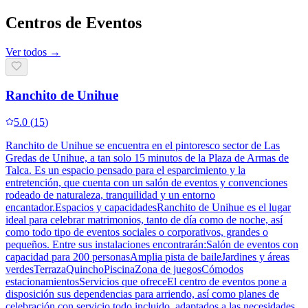
Centros de Eventos
Ver todos →
Ranchito de Unihue
5.0
(
15
)
Ranchito de Unihue se encuentra en el pintoresco sector de Las
Gredas de Unihue, a tan solo 15 minutos de la Plaza de Armas de
Talca. Es un espacio pensado para el esparcimiento y la
entretención, que cuenta con un salón de eventos y convenciones
rodeado de naturaleza, tranquilidad y un entorno
encantador.Espacios y capacidadesRanchito de Unihue es el lugar
ideal para celebrar matrimonios, tanto de día como de noche, así
como todo tipo de eventos sociales o corporativos, grandes o
pequeños. Entre sus instalaciones encontrarán:Salón de eventos con
capacidad para 200 personasAmplia pista de baileJardines y áreas
verdesTerrazaQuinchoPiscinaZona de juegosCómodos
estacionamientosServicios que ofreceEl centro de eventos pone a
disposición sus dependencias para arriendo, así como planes de
celebración con servicio todo incluido, adaptados a las necesidades