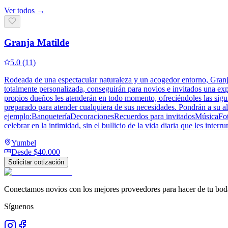
Ver todos →
Granja Matilde
5.0
(
11
)
Rodeada de una espectacular naturaleza y un acogedor entorno, Granja
totalmente personalizada, conseguirán para novios e invitados una ex
propios dueños les atenderán en todo momento, ofreciéndoles las sigu
preparado para atender cualquiera de sus necesidades. Pondrán a su a
ejemplo:BanqueteríaDecoracionesRecuerdos para invitadosMúsicaFotogr
celebrar en la intimidad, sin el bullicio de la vida diaria que les interr
Yumbel
Desde
$40.000
Solicitar cotización
Conectamos novios con los mejores proveedores para hacer de tu boda
Síguenos