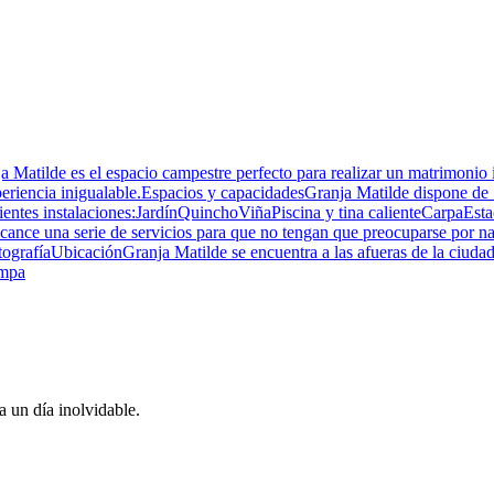
 Matilde es el espacio campestre perfecto para realizar un matrimonio i
periencia inigualable.Espacios y capacidadesGranja Matilde dispone de 
ientes instalaciones:JardínQuinchoViñaPiscina y tina calienteCarpaEst
lcance una serie de servicios para que no tengan que preocuparse por n
afíaUbicaciónGranja Matilde se encuentra a las afueras de la ciudad,
umpa
 un día inolvidable.