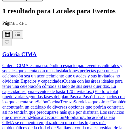
1
resultado
para
Locales para Eventos
Página
1
de
1
Galería CIMA
Galería CIMA es una espléndido espacio para eventos culturales y
sociales que cuenta con unas instalaciones perfectas para que su
celebración sea un acontecimiento que ustedes y sus invitados no
olvidarán.Espacios y capacidadesCuenta con las áreas ideales para
tener una celebración cómoda al lado de sus seres queridos. La
capacidad es para eventos de hasta 120 invitados. (El aforo total
puede variar según las fases del plan Paso a Paso) Los espacios con
los que cuenta son:SalónCocinaTerrazaServicios que ofreceTambién
encontrarán un catálogo de diversas opciones que podrán contratar,
así no tendrán que preocuparse más que por disfrutar. Los servicios
que ofrece son:MúsicaDecoraciónMobiliarioUbicaciónGalería
CIMA se encuentra emplazado en uno de los lugares más
emblemáticos de la ciudad de Santiago, con la majestuosidad de la