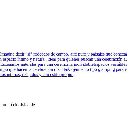
magina decir “sí” rodeados de campo, aire puro y paisajes que conec
espacio íntimo y natural, ideal para quienes buscan una celebración auté
?Escenarios naturales para una ceremonia inolvidableEspacios versátiles
campo que hacen la celebración distintaAlojamiento tipo glamping para
os íntimos, relajados y con estilo propio.
 un día inolvidable.