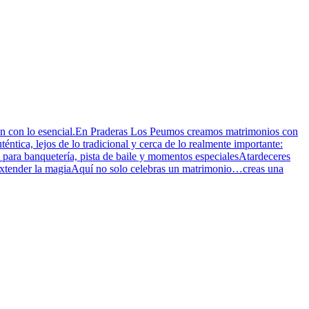
tan con lo esencial.En Praderas Los Peumos creamos matrimonios con
ntica, lejos de lo tradicional y cerca de lo realmente importante:
 para banquetería, pista de baile y momentos especialesAtardeceres
 extender la magiaAquí no solo celebras un matrimonio…creas una