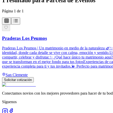
1
resultado
para
Parcela de Eventos
Página
1
de
1
Praderas Los Peumos
Praderas Los Peumos | Un matrimonio en medio de la naturaleza 🌿✨I
identidad, donde cada detalle se vive con calma, emoción y sentido.Un 
compartir, celebrar y disfrutar.✨ ¿Qué hace único tu matrimonio aquí
que se transforman en el mejor fondo para tus fotosExperiencias de 
experiencia completa para ti y tus invitados.💫 Perfecto para matrimoni
San Clemente
Solicitar cotización
Conectamos novios con los mejores proveedores para hacer de tu boda
Síguenos