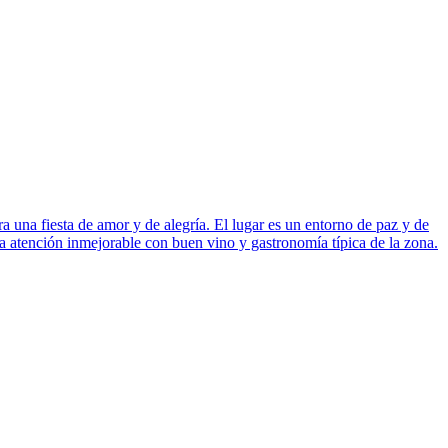
a una fiesta de amor y de alegría. El lugar es un entorno de paz y de
una atención inmejorable con buen vino y gastronomía típica de la zona.