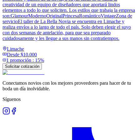
creatividad de un equipo de diseñadores que aportará lindos
elementos a todo lo que soliciten. Los estilos que trabaja la empresa
son:GlamourModernoOriginalPrincesaRománticoVintageZona de
servicioEl taller de La Bella Novia se encuentra en Limache y
realiza envíos a lo largo de todo el país. Solo deben elegir el suyo
con dos semanas de antelación, para que sea preparado
cuidadosamente y les llegue a sus manos sin contratiempos.
Limache
Desde
$10.000
1
promoción
:
15%
Solicitar cotización
Conectamos novios con los mejores proveedores para hacer de tu
boda un día inolvidable.
Síguenos