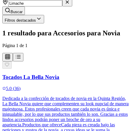
Buscar
Filtros destacados
1
resultado
para
Accesorios para Novia
Página
1
de
1
Tocados La Bella Novia
5.0
(
36
)
Dedicada a la confección de tocados de novia en la Quinta Región,
La Bella Novia quiere que complementen su look nupcial de manera
majestuosa. Estos profesionales creen que cada novia es única e
inigualable, por lo que sus productos también lo son. Gracias a estos
lindos accesorios podrán poner un broche de oro a su
apariencia.Productos que ofreceCada pieza es creada bajo las
peticiones y gustos de la novia, a cuyas ideas se le suma la