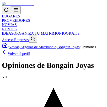
LUGARES
PROVEEDORES
NOVIAS
NOVIOS
IDEAS
ORGANIZA TU MATRIMONIO
GRATIS
Acceso Empresas
/
Novias
/
Argollas de Matrimonio
/
Bongain Joyas
/
Opiniones
Volver al perfil
Opiniones de
Bongain Joyas
5.0