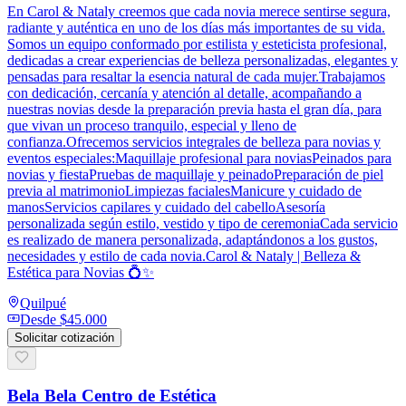
En Carol & Nataly creemos que cada novia merece sentirse segura,
radiante y auténtica en uno de los días más importantes de su vida.
Somos un equipo conformado por estilista y esteticista profesional,
dedicadas a crear experiencias de belleza personalizadas, elegantes y
pensadas para resaltar la esencia natural de cada mujer.Trabajamos
con dedicación, cercanía y atención al detalle, acompañando a
nuestras novias desde la preparación previa hasta el gran día, para
que vivan un proceso tranquilo, especial y lleno de
confianza.Ofrecemos servicios integrales de belleza para novias y
eventos especiales:Maquillaje profesional para noviasPeinados para
novias y fiestaPruebas de maquillaje y peinadoPreparación de piel
previa al matrimonioLimpiezas facialesManicure y cuidado de
manosServicios capilares y cuidado del cabelloAsesoría
personalizada según estilo, vestido y tipo de ceremoniaCada servicio
es realizado de manera personalizada, adaptándonos a los gustos,
necesidades y estilo de cada novia.Carol & Nataly | Belleza &
Estética para Novias 💍✨
Quilpué
Desde
$45.000
Solicitar cotización
Bela Bela Centro de Estética