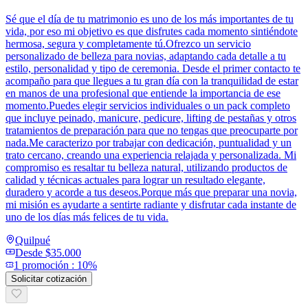
Sé que el día de tu matrimonio es uno de los más importantes de tu
vida, por eso mi objetivo es que disfrutes cada momento sintiéndote
hermosa, segura y completamente tú.Ofrezco un servicio
personalizado de belleza para novias, adaptando cada detalle a tu
estilo, personalidad y tipo de ceremonia. Desde el primer contacto te
acompaño para que llegues a tu gran día con la tranquilidad de estar
en manos de una profesional que entiende la importancia de ese
momento.Puedes elegir servicios individuales o un pack completo
que incluye peinado, manicure, pedicure, lifting de pestañas y otros
tratamientos de preparación para que no tengas que preocuparte por
nada.Me caracterizo por trabajar con dedicación, puntualidad y un
trato cercano, creando una experiencia relajada y personalizada. Mi
compromiso es resaltar tu belleza natural, utilizando productos de
calidad y técnicas actuales para lograr un resultado elegante,
duradero y acorde a tus deseos.Porque más que preparar una novia,
mi misión es ayudarte a sentirte radiante y disfrutar cada instante de
uno de los días más felices de tu vida.
Quilpué
Desde
$35.000
1
promoción
:
10%
Solicitar cotización