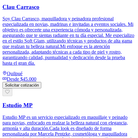
Clau Carrasco
Soy Clau Carrasco, maquilladora y peinadora profesional
especializada en novias, madrinas e invitadas a eventos sociales. Mi
objetivo es ofrecerte una experiencia cómoda y personalizada,
asegurando que te sientas radiante en tu día especial. Me especializo
en el estilo Soft Glam, utilizando técnicas y productos de alta gama
que realzan tu belleza natural.Mi enfoque es la atención
personalizada, adaptando técnicas a cada tipo de piel y rostro,
garantizando calidad, puntualidad y dedicación desde la prueba
hasta el gran día.
Quilpué
Desde
$45.000
Solicitar cotización
Estudio MP
Estudio MP es un servicio especializado en maquillaje y peinado
para novias, enfocado en realzar la belleza natural con elegancia,
armonía y alta duración.Cada look es diseñado de forma
personalizada por Marcela Pentzke, cosmetóloga y maquilladora