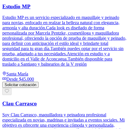
Estudio MP
Estudio MP es un servicio especializado en maquillaje y peinado
para novias, enfocado en realzar la belleza natural con elegancia,
armonía y alta duración.Cada look es diseñado de forma
personalizada por Marcela Pentzke, cosmetóloga y maquilladora
profesional, ofreciendo la opción de prueba de maquillaje y peinado,
para definir con anticipación el estilo ideal y brindarte total
seguridad para tu gran día.También puedes optar por el servicio sin
prueba, adaptado a tus necesidades.Atención en estudio y a
domicilio en el Valle de Aconcagua.También disponible para
traslado a Santiago y balnearios de la V región
Santa María
Desde
$45.000
Solicitar cotización
Clau Carrasco
Soy Clau Carrasco, maquilladora y peinadora profesional
especializada en novias, madrinas e invitadas a eventos sociales. Mi
objetivo es ofrecerte una experiencia cómoda y personalizada,