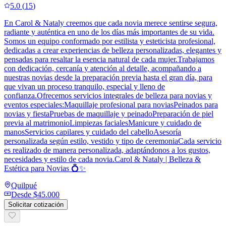
5.0
(
15
)
En Carol & Nataly creemos que cada novia merece sentirse segura,
radiante y auténtica en uno de los días más importantes de su vida.
Somos un equipo conformado por estilista y esteticista profesional,
dedicadas a crear experiencias de belleza personalizadas, elegantes y
pensadas para resaltar la esencia natural de cada mujer.Trabajamos
con dedicación, cercanía y atención al detalle, acompañando a
nuestras novias desde la preparación previa hasta el gran día, para
que vivan un proceso tranquilo, especial y lleno de
confianza.Ofrecemos servicios integrales de belleza para novias y
eventos especiales:Maquillaje profesional para noviasPeinados para
novias y fiestaPruebas de maquillaje y peinadoPreparación de piel
previa al matrimonioLimpiezas facialesManicure y cuidado de
manosServicios capilares y cuidado del cabelloAsesoría
personalizada según estilo, vestido y tipo de ceremoniaCada servicio
es realizado de manera personalizada, adaptándonos a los gustos,
necesidades y estilo de cada novia.Carol & Nataly | Belleza &
Estética para Novias 💍✨
Quilpué
Desde
$45.000
Solicitar cotización