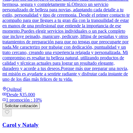
hermosa, segura y completamente tú.Ofrezco un servicio
personalizado de belleza para novias, adaptando cada detalle a tu
estilo, personalidad y tipo de ceremonia. Desde el primer contacto te
acompaño para que llegues a tu gran día con la tranquilidad de estar
en manos de una profesional que entiende la importancia de ese
momento.Puedes elegir servicios individuales o un pack completo
que incluye peinado, manicure, pedicure, lifting de pestañas y otros
tratamientos de preparación para que no tengas que preocuparte por
nada.Me caracterizo por trabajar con dedicación, puntualidad y un
trato cercano, creando una experiencia relajada y personalizada. Mi
compromiso es resaltar tu belleza natural, utilizando productos de
calidad y técnicas actuales para lograr un resultado elegante,
duradero y acorde a tus deseos.Porque más que preparar una novia,
mi misión es ayudarte a sentirte radiante y disfrutar cada instante de
uno de los días más felices de tu vida.
Quilpué
Desde
$35.000
1
promoción
:
10%
Solicitar cotización
Carol y Nataly