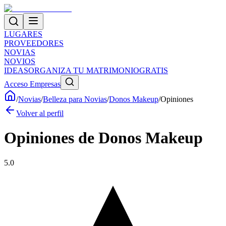
LUGARES
PROVEEDORES
NOVIAS
NOVIOS
IDEAS
ORGANIZA TU MATRIMONIO
GRATIS
Acceso Empresas
/
Novias
/
Belleza para Novias
/
Donos Makeup
/
Opiniones
Volver al perfil
Opiniones de
Donos Makeup
5.0