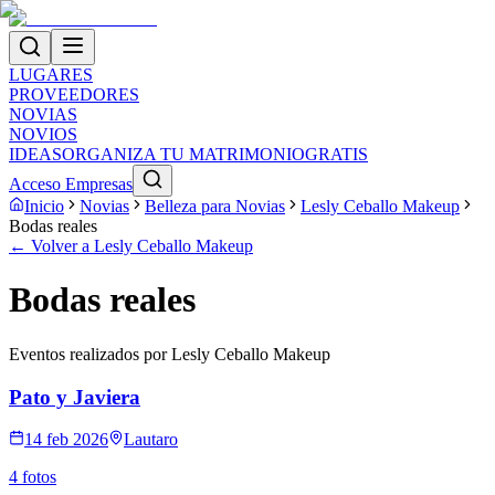
LUGARES
PROVEEDORES
NOVIAS
NOVIOS
IDEAS
ORGANIZA TU MATRIMONIO
GRATIS
Acceso Empresas
Inicio
Novias
Belleza para Novias
Lesly Ceballo Makeup
Bodas reales
← Volver a
Lesly Ceballo Makeup
Bodas reales
Eventos realizados por
Lesly Ceballo Makeup
Pato y Javiera
14 feb 2026
Lautaro
4
foto
s