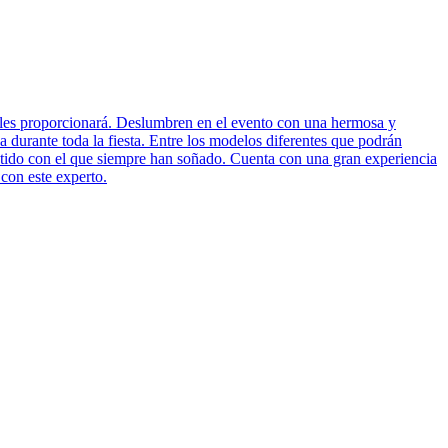
 les proporcionará. Deslumbren en el evento con una hermosa y
 durante toda la fiesta. Entre los modelos diferentes que podrán
ido con el que siempre han soñado. Cuenta con una gran experiencia
 con este experto.