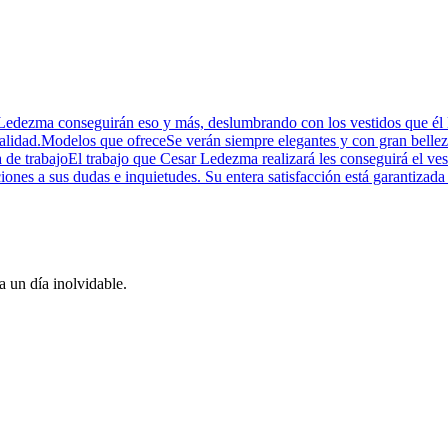
 Ledezma conseguirán eso y más, deslumbrando con los vestidos que él
 calidad.Modelos que ofreceSe verán siempre elegantes y con gran belleza
trabajoEl trabajo que Cesar Ledezma realizará les conseguirá el vest
ciones a sus dudas e inquietudes. Su entera satisfacción está garantizada
 un día inolvidable.