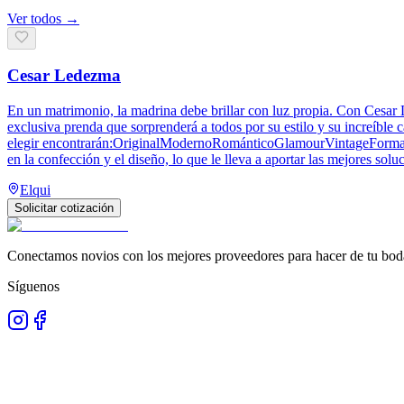
Ver todos →
Cesar Ledezma
En un matrimonio, la madrina debe brillar con luz propia. Con Cesar
exclusiva prenda que sorprenderá a todos por su estilo y su increíble
elegir encontrarán:OriginalModernoRománticoGlamourVintageForma de 
en la confección y el diseño, lo que le lleva a aportar las mejores solu
Elqui
Solicitar cotización
Conectamos novios con los mejores proveedores para hacer de tu boda
Síguenos