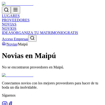
LUGARES
PROVEEDORES
NOVIAS
NOVIOS
IDEAS
ORGANIZA TU MATRIMONIO
GRATIS
Acceso Empresas
/
Novias
/
Maipú
Novias
en
Maipú
No se encontraron proveedores en
Maipú
.
Conectamos novios con los mejores proveedores para hacer de tu
boda un día inolvidable.
Síguenos