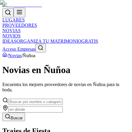
LUGARES
PROVEEDORES
NOVIAS
NOVIOS
IDEAS
ORGANIZA TU MATRIMONIO
GRATIS
Acceso Empresas
/
Novias
/
Ñuñoa
Novias
en
Ñuñoa
Encuentra los mejores proveedores de
novias
en
Ñuñoa
para tu
boda.
Buscar
Trajes de Fiesta