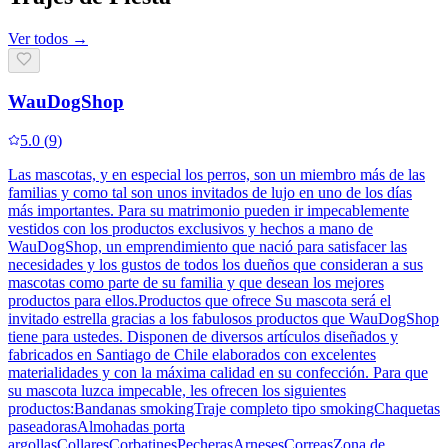
Ver todos →
WauDogShop
5.0
(
9
)
Las mascotas, y en especial los perros, son un miembro más de las
familias y como tal son unos invitados de lujo en uno de los días
más importantes. Para su matrimonio pueden ir impecablemente
vestidos con los productos exclusivos y hechos a mano de
WauDogShop, un emprendimiento que nació para satisfacer las
necesidades y los gustos de todos los dueños que consideran a sus
mascotas como parte de su familia y que desean los mejores
productos para ellos.Productos que ofrece Su mascota será el
invitado estrella gracias a los fabulosos productos que WauDogShop
tiene para ustedes. Disponen de diversos artículos diseñados y
fabricados en Santiago de Chile elaborados con excelentes
materialidades y con la máxima calidad en su confección. Para que
su mascota luzca impecable, les ofrecen los siguientes
productos:Bandanas smokingTraje completo tipo smokingChaquetas
paseadorasAlmohadas porta
argollasCollaresCorbatinesPecherasArnesesCorreasZona de