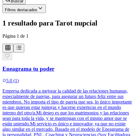
Buscar
Filtros destacados
1
resultado
para
Tarot nupcial
Página
1
de
1
Eneagrama tu poder
5.0
(
1
)
Empresa dedicada a mejorar la calidad de las relaciones humanas,
especialmente de parejas, para asegurar un futuro feliz entre sus
miembros. No importa el tipo de pareja que sea, lo único importante
es que quieran estar junto(as y hacerse experto/as en el mundo
interno del otro/a.Mi deseo es que los matrimonios y las relaciones
sean para toda la vida, y se mantengan con el mismo amor que se
están uniendo.Mi servicio es único e innovador, ya que no existe
algo similar en el mercado. Basado en el modelo de Eneagrama de
la personalidad, PNL, Coaching y Neurociencias (Soy Facilitadora