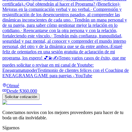
certificada).¿Qué obtendrán al hacer el Programa? (Beneficios)·
Mejoras en la comunicación verbal y no verbal.· Comprensión y
resignificación de los desencuentros pasados, al comprender las
dinámicas inconscientes de cada uno.· Tendrán un mapa personal y
de su pareja, para saber cómo gestionar mejor la relación en lo
cotidiano.· Reencantarse con la otra persona y con la relación,
fortaleciendo este vínculo.· Tendrán más confianza, tranquilidad,
seguridad y paz mental, al conocer y comprender el mundo interno
personal, del otro y de la dinámica que se da entre ambos.¡Estaré
feliz de orientarlos en una sesión gratuita de aclaración de mi
programa, los espero! 💕💫✍️Tengo varios casos de éxito, que me
puedes solicitar o revisar en mi canal de Youtube:
EneagramatupoderTestimonio de clientes felices con el Coaching de
ENEAGRAMA GAME para parejas - YouTube
Olmué
Desde
$360.000
Solicitar cotización
Conectamos novios con los mejores proveedores para hacer de tu
boda un día inolvidable.
Síguenos