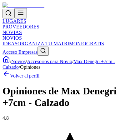
LUGARES
PROVEEDORES
NOVIAS
NOVIOS
IDEAS
ORGANIZA TU MATRIMONIO
GRATIS
Acceso Empresas
/
Novios
/
Accesorios para Novio
/
Max Denegri +7cm -
Calzado
/
Opiniones
Volver al perfil
Opiniones de
Max Denegri
+7cm - Calzado
4.8