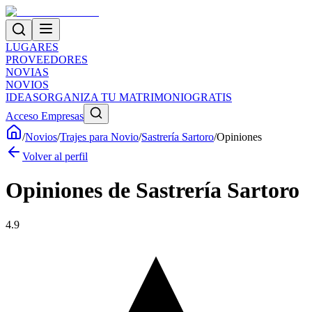
LUGARES
PROVEEDORES
NOVIAS
NOVIOS
IDEAS
ORGANIZA TU MATRIMONIO
GRATIS
Acceso Empresas
/
Novios
/
Trajes para Novio
/
Sastrería Sartoro
/
Opiniones
Volver al perfil
Opiniones de
Sastrería Sartoro
4.9