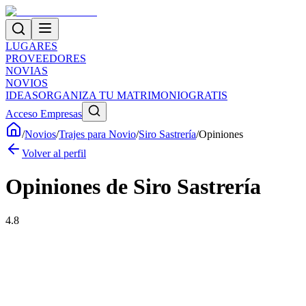
LUGARES
PROVEEDORES
NOVIAS
NOVIOS
IDEAS
ORGANIZA TU MATRIMONIO
GRATIS
Acceso Empresas
/
Novios
/
Trajes para Novio
/
Siro Sastrería
/
Opiniones
Volver al perfil
Opiniones de
Siro Sastrería
4.8