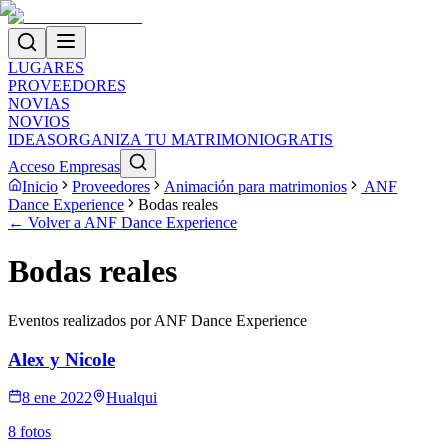
LUGARES
PROVEEDORES
NOVIAS
NOVIOS
IDEAS
ORGANIZA TU MATRIMONIO
GRATIS
Acceso Empresas
Inicio
Proveedores
Animación para matrimonios
ANF
Dance Experience
Bodas reales
← Volver a
ANF Dance Experience
Bodas reales
Eventos realizados por
ANF Dance Experience
Alex y Nicole
8 ene 2022
Hualqui
8
foto
s