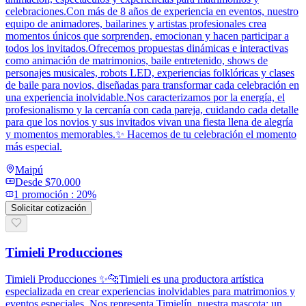
celebraciones.Con más de 8 años de experiencia en eventos, nuestro
equipo de animadores, bailarines y artistas profesionales crea
momentos únicos que sorprenden, emocionan y hacen participar a
todos los invitados.Ofrecemos propuestas dinámicas e interactivas
como animación de matrimonios, baile entretenido, shows de
personajes musicales, robots LED, experiencias folklóricas y clases
de baile para novios, diseñadas para transformar cada celebración en
una experiencia inolvidable.Nos caracterizamos por la energía, el
profesionalismo y la cercanía con cada pareja, cuidando cada detalle
para que los novios y sus invitados vivan una fiesta llena de alegría
y momentos memorables.✨ Hacemos de tu celebración el momento
más especial.
Maipú
Desde
$70.000
1
promoción
:
20%
Solicitar cotización
Timieli Producciones
Timieli Producciones ✨🐆Timieli es una productora artística
especializada en crear experiencias inolvidables para matrimonios y
eventos especiales. Nos representa Timielín, nuestra mascota: un