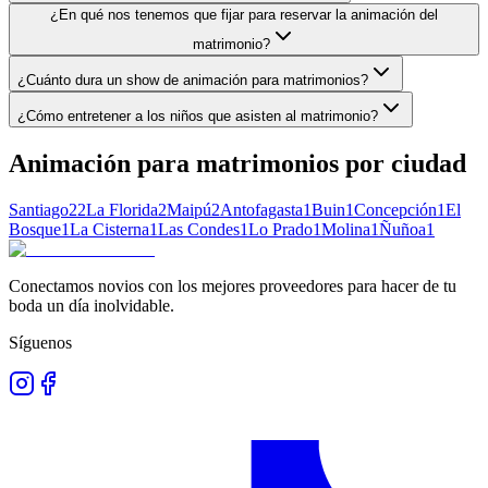
¿En qué nos tenemos que fijar para reservar la animación del
matrimonio?
¿Cuánto dura un show de animación para matrimonios?
¿Cómo entretener a los niños que asisten al matrimonio?
Animación para matrimonios
por ciudad
Santiago
22
La Florida
2
Maipú
2
Antofagasta
1
Buin
1
Concepción
1
El
Bosque
1
La Cisterna
1
Las Condes
1
Lo Prado
1
Molina
1
Ñuñoa
1
Conectamos novios con los mejores proveedores para hacer de tu
boda un día inolvidable.
Síguenos