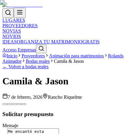
LUGARES
PROVEEDORES
NOVIAS
NOVIOS
IDEAS
ORGANIZA TU MATRIMONIO
GRATIS
Acceso Empresas
Inicio
Proveedores
Animación para matrimonios
Rolands
Animador
Bodas reales
Camila & Jason
← Volver a bodas reales
Camila & Jason
7 de febrero, 2026
Rancho Riquelme
Solicitar presupuesto
Mensaje