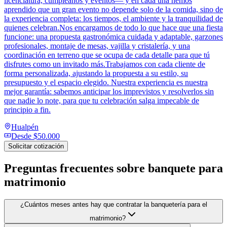
licenciatura, cumpleaños y eventos— y en cada una hemos
aprendido que un gran evento no depende solo de la comida, sino de
la experiencia completa: los tiempos, el ambiente y la tranquilidad de
quienes celebran.Nos encargamos de todo lo que hace que una fiesta
funcione: una propuesta gastronómica cuidada y adaptable, garzones
profesionales, montaje de mesas, vajilla y cristalería, y una
coordinación en terreno que se ocupa de cada detalle para que tú
disfrutes como un invitado más.Trabajamos con cada cliente de
forma personalizada, ajustando la propuesta a su estilo, su
presupuesto y el espacio elegido. Nuestra experiencia es nuestra
mejor garantía: sabemos anticipar los imprevistos y resolverlos sin
que nadie lo note, para que tu celebración salga impecable de
principio a fin.
Hualpén
Desde
$50.000
Solicitar cotización
Preguntas frecuentes sobre
banquete para
matrimonio
¿Cuántos meses antes hay que contratar la banquetería para el
matrimonio?