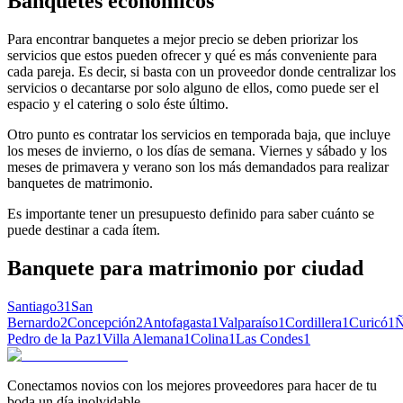
Banquetes económicos
Para encontrar banquetes a mejor precio se deben priorizar los
servicios que estos pueden ofrecer y qué es más conveniente para
cada pareja. Es decir, si basta con un proveedor donde centralizar los
servicios o decantarse por solo alguno de ellos, como puede ser el
espacio y el catering o solo éste último.
Otro punto es contratar los servicios en temporada baja, que incluye
los meses de invierno, o los días de semana. Viernes y sábado y los
meses de primavera y verano son los más demandados para realizar
banquetes de matrimonio.
Es importante tener un presupuesto definido para saber cuánto se
puede destinar a cada ítem.
Banquete para matrimonio
por ciudad
Santiago
31
San
Bernardo
2
Concepción
2
Antofagasta
1
Valparaíso
1
Cordillera
1
Curicó
1
Ñ
Pedro de la Paz
1
Villa Alemana
1
Colina
1
Las Condes
1
Conectamos novios con los mejores proveedores para hacer de tu
boda un día inolvidable.