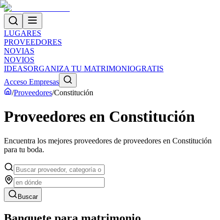
LUGARES
PROVEEDORES
NOVIAS
NOVIOS
IDEAS
ORGANIZA TU MATRIMONIO
GRATIS
Acceso Empresas
/
Proveedores
/
Constitución
Proveedores
en
Constitución
Encuentra los mejores proveedores de
proveedores
en
Constitución
para tu boda.
Buscar
Banquete para matrimonio