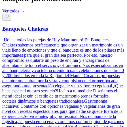
Ver todos →
Banquetes Chakras
¡Hola a todas las parejas de Hay Matrimonio! En Banquetes
Chakras sabemos perfectamente que organizar un matrimonio es un
viaje lleno de emociones y que el banquete es uno de los pilares más
importantes para que el gran día sea perfecto. Por eso, nuestro
compromiso es quitarte un peso de encima y encargarnos de
absolutamente todo el servicio gastronómico.Nos especializamos en
alta banquetería y coctelería premium para celebraciones de entre 50
y 200 invitados en toda la Región del Maule. Creamos propuestas
de autor que entran por la vista y conquistan en el primer bocado,
asegurando una presentación elegante y un sabor excepcional.¿Qué
hace especial nuestro servicio?Hecho a tu medida: Diseñamos el
menú ideal según el estilo de tu matrimonio (cenas formales,
cocteles dinámicos o banquetes tradicionales).Gastronomía
inclusiva: Contamos con opciones veganas y vegetarianas de gran
nivel con recetas espectaculares para que nadie se quede fuera de la
experiencia.Servicio integral y profesional: Nos ocupamos de la
logística, la puesta en escena y contamos con un equipo de garzones
y personal de cocina de primer nivel.En Banquetes Chakras no solo