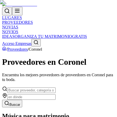
LUGARES
PROVEEDORES
NOVIAS
NOVIOS
IDEAS
ORGANIZA TU MATRIMONIO
GRATIS
Acceso Empresas
/
Proveedores
/
Coronel
Proveedores
en
Coronel
Encuentra los mejores proveedores de
proveedores
en
Coronel
para
tu boda.
Buscar
Música para matrimonio