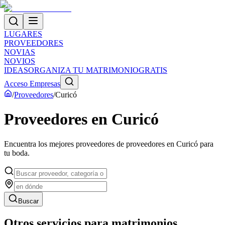
LUGARES
PROVEEDORES
NOVIAS
NOVIOS
IDEAS
ORGANIZA TU MATRIMONIO
GRATIS
Acceso Empresas
/
Proveedores
/
Curicó
Proveedores
en
Curicó
Encuentra los mejores proveedores de
proveedores
en
Curicó
para
tu boda.
Buscar
Otros servicios para matrimonios