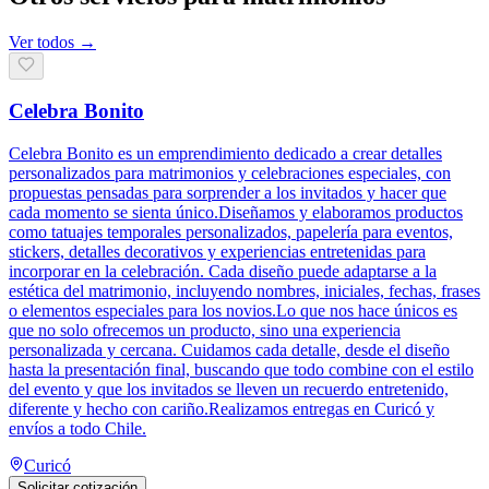
Ver todos →
Celebra Bonito
Celebra Bonito es un emprendimiento dedicado a crear detalles
personalizados para matrimonios y celebraciones especiales, con
propuestas pensadas para sorprender a los invitados y hacer que
cada momento se sienta único.Diseñamos y elaboramos productos
como tatuajes temporales personalizados, papelería para eventos,
stickers, detalles decorativos y experiencias entretenidas para
incorporar en la celebración. Cada diseño puede adaptarse a la
estética del matrimonio, incluyendo nombres, iniciales, fechas, frases
o elementos especiales para los novios.Lo que nos hace únicos es
que no solo ofrecemos un producto, sino una experiencia
personalizada y cercana. Cuidamos cada detalle, desde el diseño
hasta la presentación final, buscando que todo combine con el estilo
del evento y que los invitados se lleven un recuerdo entretenido,
diferente y hecho con cariño.Realizamos entregas en Curicó y
envíos a todo Chile.
Curicó
Solicitar cotización