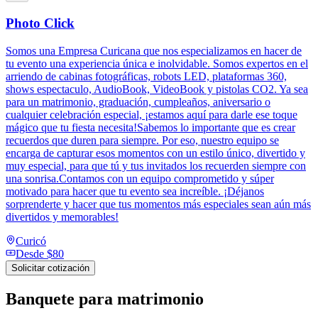
Photo Click
Somos una Empresa Curicana que nos especializamos en hacer de
tu evento una experiencia única e inolvidable. Somos expertos en el
arriendo de cabinas fotográficas, robots LED, plataformas 360,
shows espectaculo, AudioBook, VideoBook y pistolas CO2. Ya sea
para un matrimonio, graduación, cumpleaños, aniversario o
cualquier celebración especial, ¡estamos aquí para darle ese toque
mágico que tu fiesta necesita!Sabemos lo importante que es crear
recuerdos que duren para siempre. Por eso, nuestro equipo se
encarga de capturar esos momentos con un estilo único, divertido y
muy especial, para que tú y tus invitados los recuerden siempre con
una sonrisa.Contamos con un equipo comprometido y súper
motivado para hacer que tu evento sea increíble. ¡Déjanos
sorprenderte y hacer que tus momentos más especiales sean aún más
divertidos y memorables!
Curicó
Desde
$80
Solicitar cotización
Banquete para matrimonio