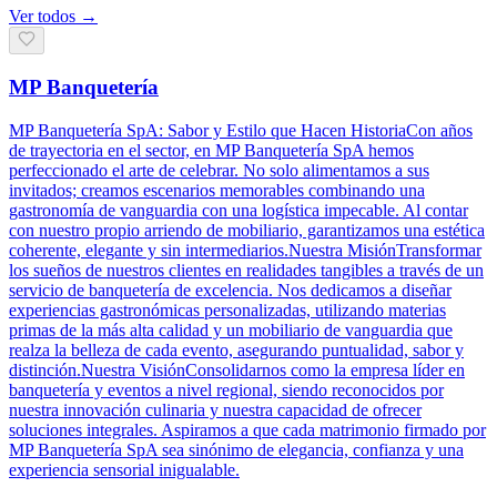
Ver todos →
MP Banquetería
MP Banquetería SpA: Sabor y Estilo que Hacen HistoriaCon años
de trayectoria en el sector, en MP Banquetería SpA hemos
perfeccionado el arte de celebrar. No solo alimentamos a sus
invitados; creamos escenarios memorables combinando una
gastronomía de vanguardia con una logística impecable. Al contar
con nuestro propio arriendo de mobiliario, garantizamos una estética
coherente, elegante y sin intermediarios.Nuestra MisiónTransformar
los sueños de nuestros clientes en realidades tangibles a través de un
servicio de banquetería de excelencia. Nos dedicamos a diseñar
experiencias gastronómicas personalizadas, utilizando materias
primas de la más alta calidad y un mobiliario de vanguardia que
realza la belleza de cada evento, asegurando puntualidad, sabor y
distinción.Nuestra VisiónConsolidarnos como la empresa líder en
banquetería y eventos a nivel regional, siendo reconocidos por
nuestra innovación culinaria y nuestra capacidad de ofrecer
soluciones integrales. Aspiramos a que cada matrimonio firmado por
MP Banquetería SpA sea sinónimo de elegancia, confianza y una
experiencia sensorial inigualable.