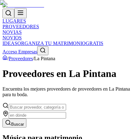
LUGARES
PROVEEDORES
NOVIAS
NOVIOS
IDEAS
ORGANIZA TU MATRIMONIO
GRATIS
Acceso Empresas
/
Proveedores
/
La Pintana
Proveedores
en
La Pintana
Encuentra los mejores proveedores de
proveedores
en
La Pintana
para tu boda.
Buscar
Música para matrimonio