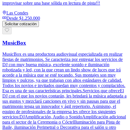
improvisar sobre una base sólida en lectura de pista!!!
Las Condes
Desde
$1.250.000
Solicitar cotización
MusicBox
MusicBox es una productora audiovisual especializada en realizar
fiestas de matrimonios. Se caracteriza por entregar los servicios de
DJ con muy buena música, excelente sonido e iluminación
robotizada y led, con la que crean un lindo show de luces que irá
acorde a la música que se esté tocando. Sus montajes son muy
limpios y pulcros, ya que trabajan con altos estándares de calidad.
Todos los novios e invitados quedan muy contentos y complacidos.
Esa es una de sus características principales.Servicios que ofreceEl
DJ con el que los novios contarán, les brindará la música adaptada a
sus gustos y mezclará canciones en vivo y sin pausas para que el
matrimonio tenga un innovador y ágil repertorio. Asimismo, el
equipo de profesionales de la empresa les ofrece los siguientes
servicios:DJAmplificación, Audio o SonidoAmplificación adicional
para el sector de la Ceremonia o CóctelIluminación para Pista de
Baile, iluminación Perimetral o Decorativa para el salón u otro