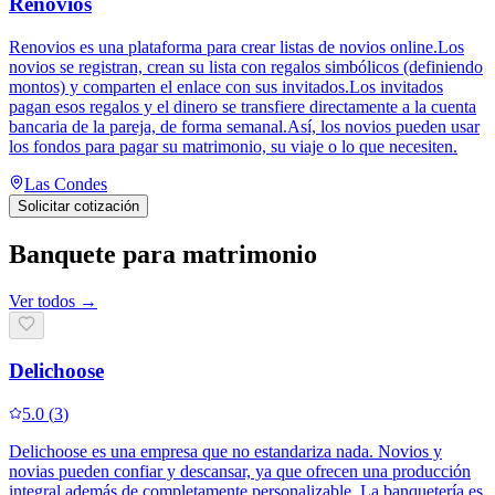
Renovios
Renovios es una plataforma para crear listas de novios online.Los
novios se registran, crean su lista con regalos simbólicos (definiendo
montos) y comparten el enlace con sus invitados.Los invitados
pagan esos regalos y el dinero se transfiere directamente a la cuenta
bancaria de la pareja, de forma semanal.Así, los novios pueden usar
los fondos para pagar su matrimonio, su viaje o lo que necesiten.
Las Condes
Solicitar cotización
Banquete para matrimonio
Ver todos →
Delichoose
5.0
(
3
)
Delichoose es una empresa que no estandariza nada. Novios y
novias pueden confiar y descansar, ya que ofrecen una producción
integral además de completamente personalizable. La banquetería es