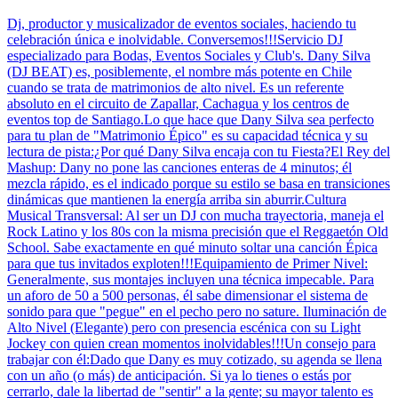
Dj, productor y musicalizador de eventos sociales, haciendo tu
celebración única e inolvidable. Conversemos!!!Servicio DJ
especializado para Bodas, Eventos Sociales y Club's. Dany Silva
(DJ BEAT) es, posiblemente, el nombre más potente en Chile
cuando se trata de matrimonios de alto nivel. Es un referente
absoluto en el circuito de Zapallar, Cachagua y los centros de
eventos top de Santiago.Lo que hace que Dany Silva sea perfecto
para tu plan de "Matrimonio Épico" es su capacidad técnica y su
lectura de pista:¿Por qué Dany Silva encaja con tu Fiesta?El Rey del
Mashup: Dany no pone las canciones enteras de 4 minutos; él
mezcla rápido, es el indicado porque su estilo se basa en transiciones
dinámicas que mantienen la energía arriba sin aburrir.Cultura
Musical Transversal: Al ser un DJ con mucha trayectoria, maneja el
Rock Latino y los 80s con la misma precisión que el Reggaetón Old
School. Sabe exactamente en qué minuto soltar una canción Épica
para que tus invitados exploten!!!Equipamiento de Primer Nivel:
Generalmente, sus montajes incluyen una técnica impecable. Para
un aforo de 50 a 500 personas, él sabe dimensionar el sistema de
sonido para que "pegue" en el pecho pero no sature. Iluminación de
Alto Nivel (Elegante) pero con presencia escénica con su Light
Jockey con quien crean momentos inolvidables!!!Un consejo para
trabajar con él:Dado que Dany es muy cotizado, su agenda se llena
con un año (o más) de anticipación. Si ya lo tienes o estás por
cerrarlo, dale la libertad de "sentir" a la gente; su mayor talento es