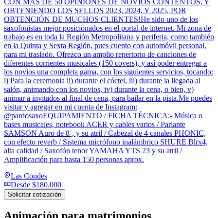
CON MÁS DE 50 OPINIONES DE NOVIOS CONTENTOS, Y
OBTENIENDO LOS SELLOS 2023, 2024, Y 2025, POR
OBTENCIÓN DE MUCHOS CLIENTES!He sido uno de los
saxofonistas mejor posicionados en el portal de internet. Mi zona de
trabajo es en toda la Región Metropolitana y periferia, como también
en la Quinta y Sexta Región, pues cuento con automóvil personal,
para mi traslado. Ofrezco un amplio repertorio de canciones de
diferentes corrientes musicales (150 covers), y así poder entregar a
los novios una completa gama, con los siguientes servicios, tocando:
i) Para la ceremonia ii) durante el cóctel, iii) durante la llegada al
salón, animando con los novios, iv) durante la cena, o bien, v)
animar a invitados al final de cena, para bailar en la pista.Me puedes
visitar y agregar en mi cuenta de Instagram:
@pardosaxoEQUIPAMIENTO / FICHA TÉCNICA:- Música o
bases musicales, notebook ACER y cables varios / Parlante
SAMSON Auro de 8¨, y su atril / Cabezal de 4 canales PHONIC,
con efecto reverb / Sistema micrófono inalámbrico SHURE Blrx4,
alta calidad / Saxofón tenor YAMAHA YTS 23 y su atril /
Amplificación para hasta 150 personas aprox.
Las Condes
Desde
$180.000
Solicitar cotización
Animación para matrimonios