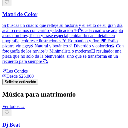
Matri de Color
Si buscas un cuadro que refleje su historia y el estilo de su gran día,
acá lo creamos con cariño y dedicación ✨💍Cada cuadro se adapta
a sus nombres, fecha y frase especial, cuidando cada detalle en
tipografía, colores e ilustraciones.🌸 Romántico y floral🖤 Estilo
pizarra vintage🌿 Natural y botánico🎉 Divertido y colorido📸 Con
fotografía de los novios✨ Minimalista o modernoEl resultado: una
pieza que no solo da la bienvenida, sino que se transforma en un
recuerdo para siempre 🥰
Las Condes
Desde
$25.000
Solicitar cotización
Música para matrimonio
Ver todos →
Dj Beat