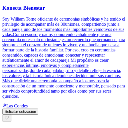
Konecta Bienestar
Soy William Torne oficiante de ceremonias simbólicas y he tenido el
privilegio de acompañar más de 30uniones, compartiendo junto a
cada pareja uno de los momentos más importantes yemotivos de sus
vidas.Como esposo y padre, comprendo cabalmente que una
ceremonia no es solo un instante,es un recuerdo que permanece para
siempre en el corazón de quienes lo viven y unahuella que pasa a
formar parte de la historia familiar. Por eso, creo en ceremonias
consentido, capaces de emocionar, conectar y representar
auténticamente el amor de cadapareja.Mi propósito es crear
experiencias íntimas, emotivas y completamente
personalizadas,donde cada palabra, rito y detalle refleje la esencia,
los valores y la historia única dequienes deciden unir sus caminos.
Más que dirigir una ceremonia, acompaño a los noviosen la
construcción de un momento consciente y memorable, pensado para
ser vivido conprofundidad tanto por ellos como por sus seres
queridos.
Las Condes
Solicitar cotización