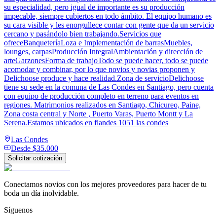
su especialidad, pero igual de importante es su producción
impecable, siempre cubiertos en todo ámbito. El equipo humano es
su cara visible y les enorgullece contar con gente que da un servicio
cercano y pasándolo bien trabajando.Servicios que
ofreceBanqueteríaLoza e Implementación de barrasMuebles,
lounges, carpasProducción IntegralAmbientación y dirección de
arteGarzonesForma de trabajoTodo se puede hacer, todo se puede
acomodar y combinar, por lo que novios y novias proponen y
Delichoose produce y hace realidad.Zona de servicioDelichoose
tiene su sede en la comuna de Las Condes en Santiago, pero cuenta
con equipo de producción completo en terreno para eventos en
regiones. Matrimonios realizados en Santiago, Chicureo, Paine,
Zona costa central y Norte , Puerto Varas, Puerto Montt y La
Serena.Estamos ubicados en flandes 1051 las condes
Las Condes
Desde
$35.000
Solicitar cotización
Conectamos novios con los mejores proveedores para hacer de tu
boda un día inolvidable.
Síguenos