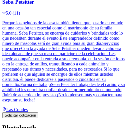
Seba Petsitter
5.0
(
11
)
Porque los peludos de la casa también tienen que pasarlo en grande
en una ocasión tan especial como el matrimonio de su familia
humana, Seba Petsitter, se encarga de cuidarlos y brindarles todo lo
que necesiten durante el evento.Este emprendedor definido como
niñero de mascotas será de gran ayuda para su gran día.Servicios
que ofreceCon la ayuda de Seba Petsitter pueden llevar a cabo esa
idea alocada de que su mascota participe de la celebración. Les
puede acompañar en la entrada a su ceremonia, en la sesión de fotos
o en la entrega de anillos, tranquilizando a cada animalito y
respetando sus ritmos y necesidades, para no estresarlos.Si lo que
prefieren es que alguien se encargue de ellos mientras ustedes
disfrutan, él puede dedicarse a pasearlos o cuidarlos en su
domicilio.Forma de trabajoSeba Petsitter trabaja desde el cariño y su
afabilidad les permitirá confiar desde el primer minuto en que todo
fluirá de acuerdo a lo previsto.¡No lo piensen más y contacten para
asegurar su fecha!
Las Condes
Solicitar cotización
Photobooth