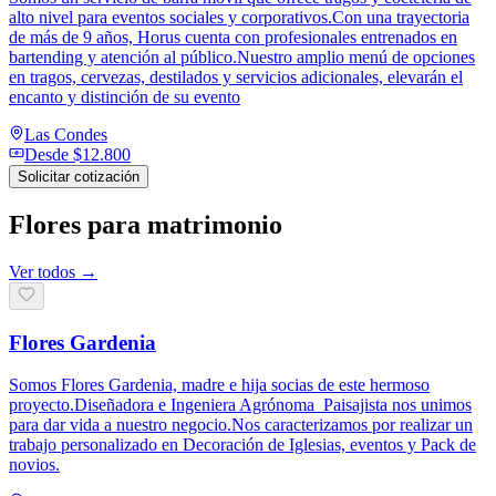
alto nivel para eventos sociales y corporativos.Con una trayectoria
de más de 9 años, Horus cuenta con profesionales entrenados en
bartending y atención al público.Nuestro amplio menú de opciones
en tragos, cervezas, destilados y servicios adicionales, elevarán el
encanto y distinción de su evento
Las Condes
Desde
$12.800
Solicitar cotización
Flores para matrimonio
Ver todos →
Flores Gardenia
Somos Flores Gardenia, madre e hija socias de este hermoso
proyecto.Diseñadora e Ingeniera Agrónoma_Paisajista nos unimos
para dar vida a nuestro negocio.Nos caracterizamos por realizar un
trabajo personalizado en Decoración de Iglesias, eventos y Pack de
novios.