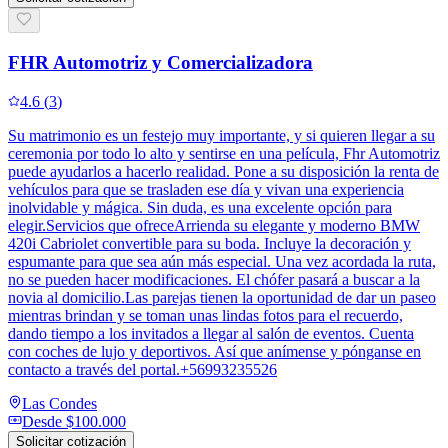
FHR Automotriz y Comercializadora
4.6
(
3
)
Su matrimonio es un festejo muy importante, y si quieren llegar a su
ceremonia por todo lo alto y sentirse en una película, Fhr Automotriz
puede ayudarlos a hacerlo realidad. Pone a su disposición la renta de
vehículos para que se trasladen ese día y vivan una experiencia
inolvidable y mágica. Sin duda, es una excelente opción para
elegir.Servicios que ofreceArrienda su elegante y moderno BMW
420i Cabriolet convertible para su boda. Incluye la decoración y
espumante para que sea aún más especial. Una vez acordada la ruta,
no se pueden hacer modificaciones. El chófer pasará a buscar a la
novia al domicilio.Las parejas tienen la oportunidad de dar un paseo
mientras brindan y se toman unas lindas fotos para el recuerdo,
dando tiempo a los invitados a llegar al salón de eventos. Cuenta
con coches de lujo y deportivos. Así que anímense y pónganse en
contacto a través del portal.+56993235526
Las Condes
Desde
$100.000
Solicitar cotización