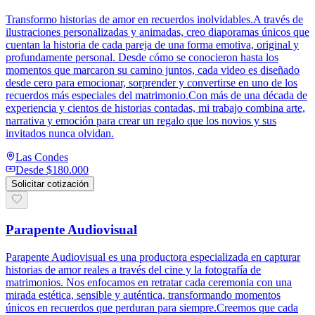
Transformo historias de amor en recuerdos inolvidables.A través de
ilustraciones personalizadas y animadas, creo diaporamas únicos que
cuentan la historia de cada pareja de una forma emotiva, original y
profundamente personal. Desde cómo se conocieron hasta los
momentos que marcaron su camino juntos, cada video es diseñado
desde cero para emocionar, sorprender y convertirse en uno de los
recuerdos más especiales del matrimonio.Con más de una década de
experiencia y cientos de historias contadas, mi trabajo combina arte,
narrativa y emoción para crear un regalo que los novios y sus
invitados nunca olvidan.
Las Condes
Desde
$180.000
Solicitar cotización
Parapente Audiovisual
Parapente Audiovisual es una productora especializada en capturar
historias de amor reales a través del cine y la fotografía de
matrimonios. Nos enfocamos en retratar cada ceremonia con una
mirada estética, sensible y auténtica, transformando momentos
únicos en recuerdos que perduran para siempre.Creemos que cada