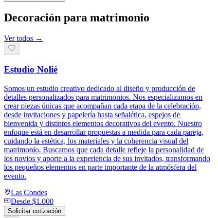
Decoración para matrimonio
Ver todos →
Estudio Nolié
Somos un estudio creativo dedicado al diseño y producción de
detalles personalizados para matrimonios. Nos especializamos en
crear piezas únicas que acompañan cada etapa de la celebración,
desde invitaciones y papelería hasta señalética, espejos de
bienvenida y distintos elementos decorativos del evento. Nuestro
enfoque está en desarrollar propuestas a medida para cada pareja,
cuidando la estética, los materiales y la coherencia visual del
matrimonio. Buscamos que cada detalle refleje la personalidad de
los novios y aporte a la experiencia de sus invitados, transformando
los pequeños elementos en parte importante de la atmósfera del
evento.
Las Condes
Desde
$1.000
Solicitar cotización