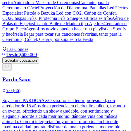
sectorAnimador / Maestro de CeremoniasCantante para la
Ceremonia o CóctelProyección de Diaporama, Pantallas LedEfectos
Especiales: Pistola o Bazuka Led con CO2, Cañón de Confeti
CO2Chispas Frías, Pirotecnia Fría o fuegos artificiales fríosAéreo de
Bolas de EspejosPista de Baile de Madera tipo AjedrezGenerador o
Grupo ElectrógenoLos novios pueden hacer una playlist en Spotify
y hacérsela llegar para tocar sus canciones favoritas, tanto para la
Ceremonia, Cóctel, Cena y por supuesto la Fiesta
Las Condes
Desde
$600.000
Solicitar cotización
Pardo Saxo
5.0
(
66
)
Soy Jaime PARDOSAXO saxofonista tenor profesional, con
alrededor de 15 años de experiencia en el circuito chileno, tocando
en evento, ofreciendo un show agradable, con sentimiento y
elegancia, acorde a cada matrimonio, dándole vida con música
animada. Con mi interpretación y un micrófono inalámbrico de
máxima calidad, podrán disfrutar de una experiencia memorable.