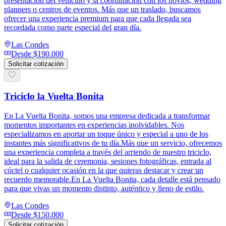
presentación del vehículo y la coordinación con los novios, wedding
planners o centros de eventos. Más que un traslado, buscamos
ofrecer una experiencia premium para que cada llegada sea
recordada como parte especial del gran día.
Las Condes
Desde
$190.000
Solicitar cotización
Triciclo la Vuelta Bonita
En La Vuelta Bonita, somos una empresa dedicada a transformar
momentos importantes en experiencias inolvidables. Nos
especializamos en aportar un toque único y especial a uno de los
instantes más significativos de tu día.Más que un servicio, ofrecemos
una experiencia completa a través del arriendo de nuestro triciclo,
ideal para la salida de ceremonia, sesiones fotográficas, entrada al
cóctel o cualquier ocasión en la que quieras destacar y crear un
recuerdo memorable.En La Vuelta Bonita, cada detalle está pensado
para que vivas un momento distinto, auténtico y lleno de estilo.
Las Condes
Desde
$150.000
Solicitar cotización