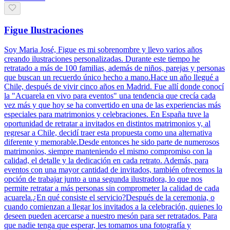
Figue Ilustraciones
Soy Maria José, Figue es mi sobrenombre y llevo varios años
creando ilustraciones personalizadas. Durante este tiempo he
retratado a más de 100 familias, además de niños, parejas y personas
que buscan un recuerdo único hecho a mano.Hace un año llegué a
Chile, después de vivir cinco años en Madrid. Fue allí donde conocí
la "Acuarela en vivo para eventos" una tendencia que crecía cada
vez más y que hoy se ha convertido en una de las experiencias más
especiales para matrimonios y celebraciones. En España tuve la
oportunidad de retratar a invitados en distintos matrimonios y, al
regresar a Chile, decidí traer esta propuesta como una alternativa
diferente y memorable.Desde entonces he sido parte de numerosos
matrimonios, siempre manteniendo el mismo compromiso con la
calidad, el detalle y la dedicación en cada retrato. Además, para
eventos con una mayor cantidad de invitados, también ofrecemos la
opción de trabajar junto a una segunda ilustradora, lo que nos
permite retratar a más personas sin comprometer la calidad de cada
acuarela.¿En qué consiste el servicio?Después de la ceremonia, o
cuando comienzan a llegar los invitados a la celebración, quienes lo
deseen pueden acercarse a nuestro mesón para ser retratados. Para
que nadie tenga que esperar, les tomamos una fotografía y