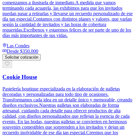
comenzamos a ilustrarla de inmediato.A medida que vamos
terminando cada acuarela, las exhibimos para que los invitados
puedan pasar a retirarlas y llevarse un recuerdo personalizado de ese
día tan especial.Contamos con distintos planes y valores, que varían
según la cantidad de invitados y las horas de cobertura
requeridas.Escríbenos y estaremos felices de ser parte de uno de los
días más importantes de sus vidas.
Las Condes
Desde
$350.000
Solicitar cotización
Cookie House
Pastelería boutique especializada en la elaboración de galletas
decoradas y personalizadas para todo tipo de ocasiones.
Transformamos cada idea en un detalle único y memorable, creando
diseños exclusivos.Nuestras galletas son elaboradas de forma
artesanal, cuidando cada detalle para ofrecer productos de alta
calidad, con diseños personalizados que reflejan la esencia de cada
evento. En las bodas, nuestras galletas se convierten en hermosos
souvenirs comestibles que sorprenden a los invitados y dejan un
recuerdo inolvidable de ese día tan especial.Creemos que los