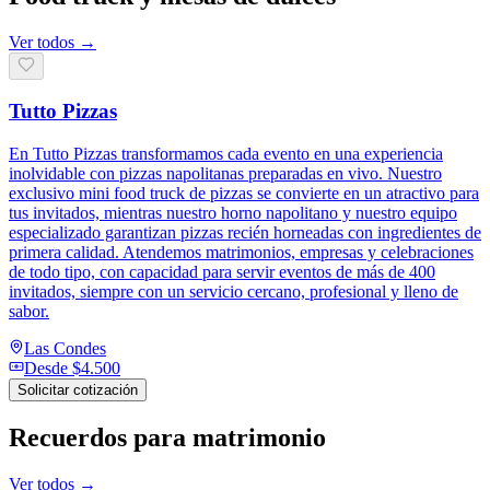
Ver todos →
Tutto Pizzas
En Tutto Pizzas transformamos cada evento en una experiencia
inolvidable con pizzas napolitanas preparadas en vivo. Nuestro
exclusivo mini food truck de pizzas se convierte en un atractivo para
tus invitados, mientras nuestro horno napolitano y nuestro equipo
especializado garantizan pizzas recién horneadas con ingredientes de
primera calidad. Atendemos matrimonios, empresas y celebraciones
de todo tipo, con capacidad para servir eventos de más de 400
invitados, siempre con un servicio cercano, profesional y lleno de
sabor.
Las Condes
Desde
$4.500
Solicitar cotización
Recuerdos para matrimonio
Ver todos →