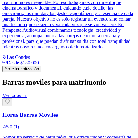
matrimonio es irrepetible. Por eso trabajamos con un enfoque
cinematográfico y documental, cuidando cada detalle: las
emociones, las miradas, los gestos espontáneos y la esencia de cada
pareja. Nuestro objetivo no es solo registrar un evento, sino contar
una historia que se sienta viva cada vez que se vuelva a ver.En
Parapente Audiovisual combinamos tecnología, creatividad y
experiencia, acompañando a las parejas de manera cercana y
profesional, para que puedan disfrutar su día con total tranquilidad
mientras nosotros nos encargamos de inmortalizarlo.
Las Condes
Desde
$180.000
Solicitar cotización
Barras móviles para matrimonio
Ver todos →
Horus Barras Moviles
5.0
(
1
)
Somos un servicio de barra móvil que ofrece tragos y coctelería de