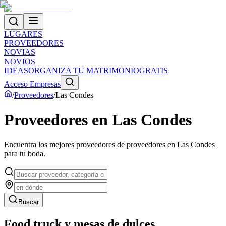
LUGARES
PROVEEDORES
NOVIAS
NOVIOS
IDEAS
ORGANIZA TU MATRIMONIO
GRATIS
Acceso Empresas
/
Proveedores
/
Las Condes
Proveedores
en
Las Condes
Encuentra los mejores proveedores de
proveedores
en
Las Condes
para tu boda.
Buscar
Food truck y mesas de dulces