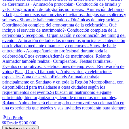
de Ceremonias.- Animación protocolar.- Conducción de brindis y
vals.- Organización de fotografías por mesas.- Animación del ramo
y la liga.- Concursos para novios e invitados.- Juegos para solteros y
solteras.- Show de baile entretenido.- Dinámicas de integración.-
Coordinación completa del cronograma de la celebración.¿Qué
incluye el servicio de matrimonio?- Conducción completa de la
ceremonia y recepción.- Organización y coordinación del timing del
evento.- Animación de todos los momentos principales.- Interacción
con invitados mediante dinámicas y concursos.- Show de baile
entretenido.- Acompañamiento profesional durante toda la
celebración.Otros eventosAdemás de matrimonios, Rolands
Animador también realiza:- Cumpleaños.- Fiestas familiares.-
Eventos corporativos.- Celebraciones de empresas.- Renovación de
votos (Plata, Oro y Diamante).- Aniversarios y celebraciones
especiales.Zona de servicioRolands Animador trabaja
principalmente en Santiago y en toda la Región Metropolitana, con
disponibilidad para trasladarse a otras ciudades según los
requerimientos del evento.Si buscan un matrimonio elegante,
entretenido, bien organizado y lleno de momentos memorables,
Rolands Animador será el encargado de convertir su celebración en
una experiencia que ustedes y sus invitados recordarán para siempre.
Lo Prado
Desde
$200.000
Solicitar cotización