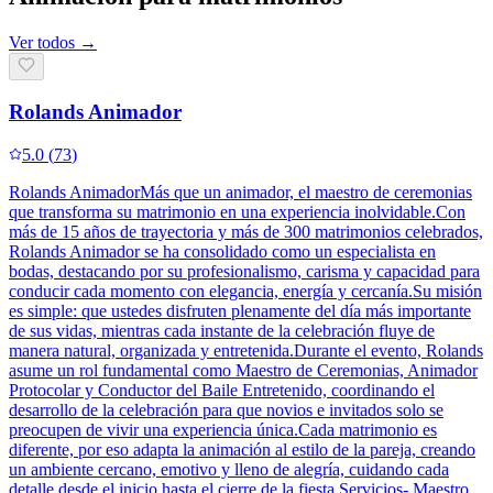
Ver todos →
Rolands Animador
5.0
(
73
)
Rolands AnimadorMás que un animador, el maestro de ceremonias
que transforma su matrimonio en una experiencia inolvidable.Con
más de 15 años de trayectoria y más de 300 matrimonios celebrados,
Rolands Animador se ha consolidado como un especialista en
bodas, destacando por su profesionalismo, carisma y capacidad para
conducir cada momento con elegancia, energía y cercanía.Su misión
es simple: que ustedes disfruten plenamente del día más importante
de sus vidas, mientras cada instante de la celebración fluye de
manera natural, organizada y entretenida.Durante el evento, Rolands
asume un rol fundamental como Maestro de Ceremonias, Animador
Protocolar y Conductor del Baile Entretenido, coordinando el
desarrollo de la celebración para que novios e invitados solo se
preocupen de vivir una experiencia única.Cada matrimonio es
diferente, por eso adapta la animación al estilo de la pareja, creando
un ambiente cercano, emotivo y lleno de alegría, cuidando cada
detalle desde el inicio hasta el cierre de la fiesta.Servicios- Maestro