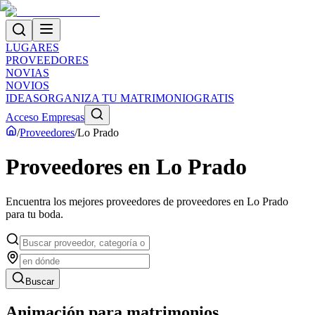
LUGARES
PROVEEDORES
NOVIAS
NOVIOS
IDEAS
ORGANIZA TU MATRIMONIO
GRATIS
Acceso Empresas
/
Proveedores
/
Lo Prado
Proveedores
en
Lo Prado
Encuentra los mejores proveedores de
proveedores
en
Lo Prado
para tu boda.
Buscar
Animación para matrimonios