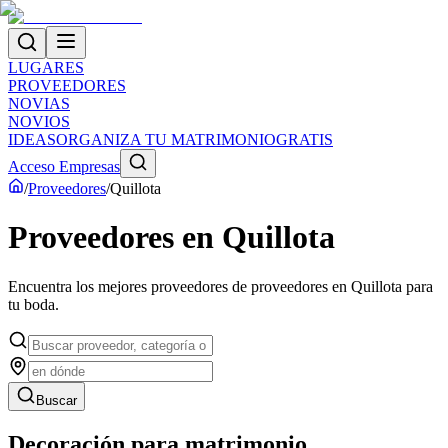
LUGARES
PROVEEDORES
NOVIAS
NOVIOS
IDEAS
ORGANIZA TU MATRIMONIO
GRATIS
Acceso Empresas
/
Proveedores
/
Quillota
Proveedores
en
Quillota
Encuentra los mejores proveedores de
proveedores
en
Quillota
para
tu boda.
Buscar
Decoración para matrimonio