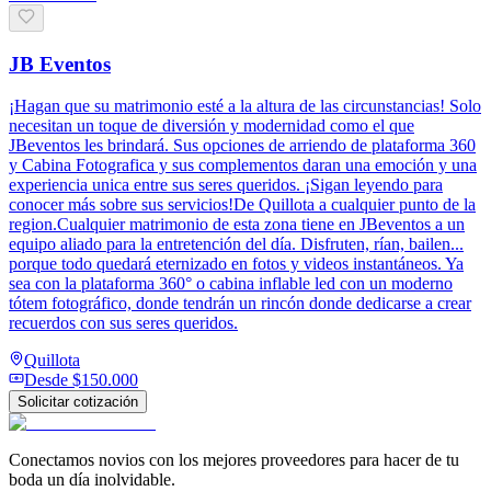
JB Eventos
¡Hagan que su matrimonio esté a la altura de las circunstancias! Solo
necesitan un toque de diversión y modernidad como el que
JBeventos les brindará. Sus opciones de arriendo de plataforma 360
y Cabina Fotografica y sus complementos daran una emoción y una
experiencia unica entre sus seres queridos. ¡Sigan leyendo para
conocer más sobre sus servicios!De Quillota a cualquier punto de la
region.Cualquier matrimonio de esta zona tiene en JBeventos a un
equipo aliado para la entretención del día. Disfruten, rían, bailen...
porque todo quedará eternizado en fotos y videos instantáneos. Ya
sea con la plataforma 360° o cabina inflable led con un moderno
tótem fotográfico, donde tendrán un rincón donde dedicarse a crear
recuerdos con sus seres queridos.
Quillota
Desde
$150.000
Solicitar cotización
Conectamos novios con los mejores proveedores para hacer de tu
boda un día inolvidable.