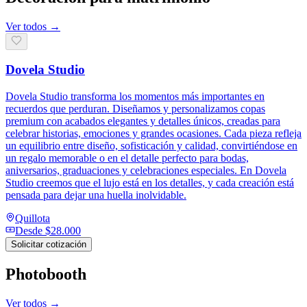
Ver todos →
Dovela Studio
Dovela Studio transforma los momentos más importantes en
recuerdos que perduran. Diseñamos y personalizamos copas
premium con acabados elegantes y detalles únicos, creadas para
celebrar historias, emociones y grandes ocasiones. Cada pieza refleja
un equilibrio entre diseño, sofisticación y calidad, convirtiéndose en
un regalo memorable o en el detalle perfecto para bodas,
aniversarios, graduaciones y celebraciones especiales. En Dovela
Studio creemos que el lujo está en los detalles, y cada creación está
pensada para dejar una huella inolvidable.
Quillota
Desde
$28.000
Solicitar cotización
Photobooth
Ver todos →