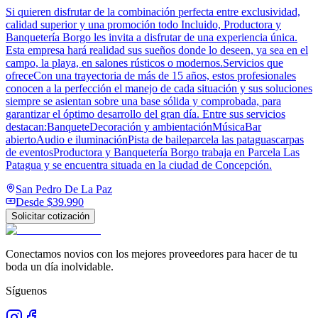
Si quieren disfrutar de la combinación perfecta entre exclusividad,
calidad superior y una promoción todo Incluido, Productora y
Banquetería Borgo les invita a disfrutar de una experiencia única.
Esta empresa hará realidad sus sueños donde lo deseen, ya sea en el
campo, la playa, en salones rústicos o modernos.Servicios que
ofreceCon una trayectoria de más de 15 años, estos profesionales
conocen a la perfección el manejo de cada situación y sus soluciones
siempre se asientan sobre una base sólida y comprobada, para
garantizar el óptimo desarrollo del gran día. Entre sus servicios
destacan:BanqueteDecoración y ambientaciónMúsicaBar
abiertoAudio e iluminaciónPista de baileparcela las pataguascarpas
de eventosProductora y Banquetería Borgo trabaja en Parcela Las
Patagua y se encuentra situada en la ciudad de Concepción.
San Pedro De La Paz
Desde
$39.990
Solicitar cotización
Conectamos novios con los mejores proveedores para hacer de tu
boda un día inolvidable.
Síguenos