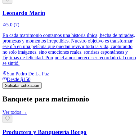
Leonardo Marin
5.0
(
7
)
En cada matrimonio contamos una historia única, hecha de miradas,
promesas y momentos irrepetibles. Nuestro objetivo es transformar
ese día en una película que puedan revivir toda la vida, capturando
no solo imágenes, sino emociones reales, sonrisas espontáneas y
lágrimas de felicidad. Porque el amor merece ser recordado tal como
se sintió.
San Pedro De La Paz
Desde
$150
Solicitar cotización
Banquete para matrimonio
Ver todos →
Productora y Banquetería Borgo