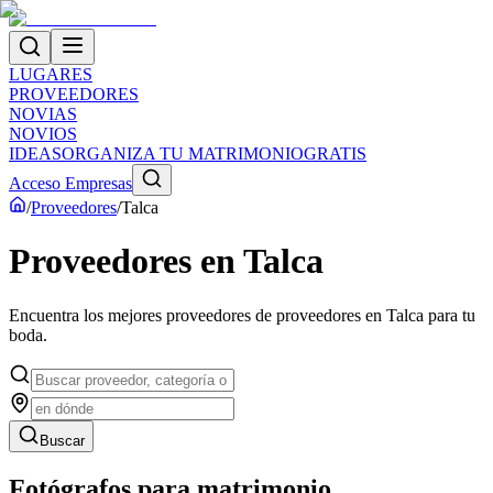
LUGARES
PROVEEDORES
NOVIAS
NOVIOS
IDEAS
ORGANIZA TU MATRIMONIO
GRATIS
Acceso Empresas
/
Proveedores
/
Talca
Proveedores
en
Talca
Encuentra los mejores proveedores de
proveedores
en
Talca
para tu
boda.
Buscar
Fotógrafos para matrimonio