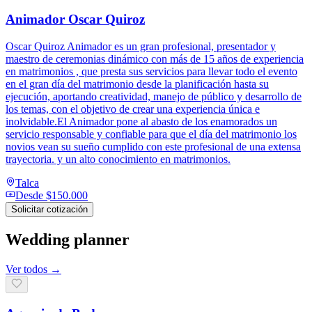
Animador Oscar Quiroz
Oscar Quiroz Animador es un gran profesional, presentador y
maestro de ceremonias dinámico con más de 15 años de experiencia
en matrimonios , que presta sus servicios para llevar todo el evento
en el gran día del matrimonio desde la planificación hasta su
ejecución, aportando creatividad, manejo de público y desarrollo de
los temas, con el objetivo de crear una experiencia única e
inolvidable.El Animador pone al abasto de los enamorados un
servicio responsable y confiable para que el día del matrimonio los
novios vean su sueño cumplido con este profesional de una extensa
trayectoria. y un alto conocimiento en matrimonios.
Talca
Desde
$150.000
Solicitar cotización
Wedding planner
Ver todos →