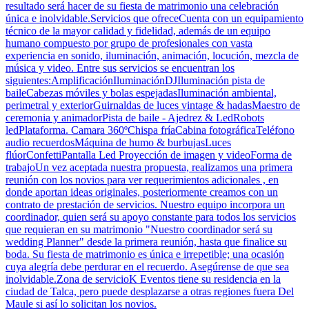
resultado será hacer de su fiesta de matrimonio una celebración
única e inolvidable.Servicios que ofreceCuenta con un equipamiento
técnico de la mayor calidad y fidelidad, además de un equipo
humano compuesto por grupo de profesionales con vasta
experiencia en sonido, iluminación, animación, locución, mezcla de
música y video. Entre sus servicios se encuentran los
siguientes:AmplificaciónIluminaciónDJIluminación pista de
baileCabezas móviles y bolas espejadasIluminación ambiental,
perimetral y exteriorGuirnaldas de luces vintage & hadasMaestro de
ceremonia y animadorPista de baile - Ajedrez & LedRobots
ledPlataforma. Camara 360ºChispa fríaCabina fotográficaTeléfono
audio recuerdosMáquina de humo & burbujasLuces
flúorConfettiPantalla Led Proyección de imagen y videoForma de
trabajoUn vez aceptada nuestra propuesta, realizamos una primera
reunión con los novios para ver requerimientos adicionales , en
donde aportan ideas originales, posteriormente creamos con un
contrato de prestación de servicios. Nuestro equipo incorpora un
coordinador, quien será su apoyo constante para todos los servicios
que requieran en su matrimonio "Nuestro coordinador será su
wedding Planner" desde la primera reunión, hasta que finalice su
boda. Su fiesta de matrimonio es única e irrepetible; una ocasión
cuya alegría debe perdurar en el recuerdo. Asegúrense de que sea
inolvidable.Zona de servicioK Eventos tiene su residencia en la
ciudad de Talca, pero puede desplazarse a otras regiones fuera Del
Maule si así lo solicitan los novios.