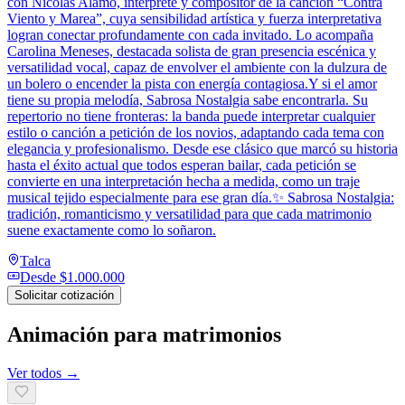
con Nicolas Alamo, intérprete y compositor de la canción “Contra
Viento y Marea”, cuya sensibilidad artística y fuerza interpretativa
logran conectar profundamente con cada invitado. Lo acompaña
Carolina Meneses, destacada solista de gran presencia escénica y
versatilidad vocal, capaz de envolver el ambiente con la dulzura de
un bolero o encender la pista con energía contagiosa.Y si el amor
tiene su propia melodía, Sabrosa Nostalgia sabe encontrarla. Su
repertorio no tiene fronteras: la banda puede interpretar cualquier
estilo o canción a petición de los novios, adaptando cada tema con
elegancia y profesionalismo. Desde ese clásico que marcó su historia
hasta el éxito actual que todos esperan bailar, cada petición se
convierte en una interpretación hecha a medida, como un traje
musical tejido especialmente para ese gran día.✨ Sabrosa Nostalgia:
tradición, romanticismo y versatilidad para que cada matrimonio
suene exactamente como lo soñaron.
Talca
Desde
$1.000.000
Solicitar cotización
Animación para matrimonios
Ver todos →