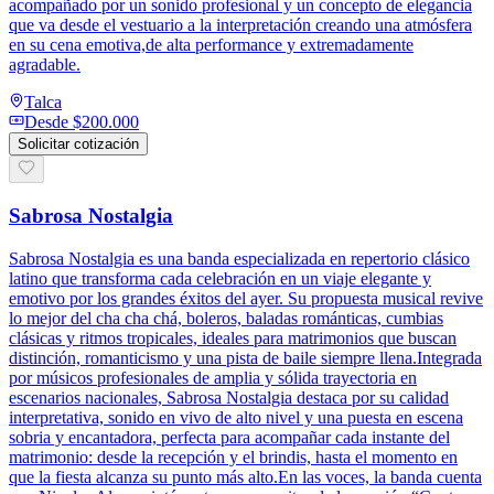
acompañado por un sonido profesional y un concepto de elegancia
que va desde el vestuario a la interpretación creando una atmósfera
en su cena emotiva,de alta performance y extremadamente
agradable.
Talca
Desde
$200.000
Solicitar cotización
Sabrosa Nostalgia
Sabrosa Nostalgia es una banda especializada en repertorio clásico
latino que transforma cada celebración en un viaje elegante y
emotivo por los grandes éxitos del ayer. Su propuesta musical revive
lo mejor del cha cha chá, boleros, baladas románticas, cumbias
clásicas y ritmos tropicales, ideales para matrimonios que buscan
distinción, romanticismo y una pista de baile siempre llena.Integrada
por músicos profesionales de amplia y sólida trayectoria en
escenarios nacionales, Sabrosa Nostalgia destaca por su calidad
interpretativa, sonido en vivo de alto nivel y una puesta en escena
sobria y encantadora, perfecta para acompañar cada instante del
matrimonio: desde la recepción y el brindis, hasta el momento en
que la fiesta alcanza su punto más alto.En las voces, la banda cuenta