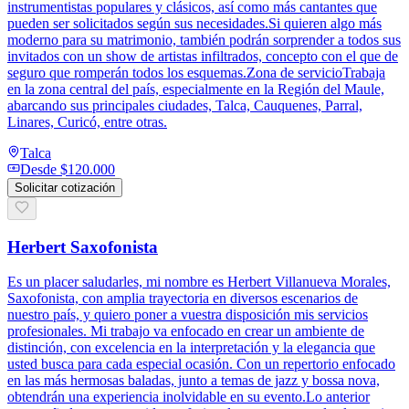
instrumentistas populares y clásicos, así como más cantantes que
pueden ser solicitados según sus necesidades.Si quieren algo más
moderno para su matrimonio, también podrán sorprender a todos sus
invitados con un show de artistas infiltrados, concepto con el que de
seguro que romperán todos los esquemas.Zona de servicioTrabaja
en la zona central del país, especialmente en la Región del Maule,
abarcando sus principales ciudades, Talca, Cauquenes, Parral,
Linares, Curicó, entre otras.
Talca
Desde
$120.000
Solicitar cotización
Herbert Saxofonista
Es un placer saludarles, mi nombre es Herbert Villanueva Morales,
Saxofonista, con amplia trayectoria en diversos escenarios de
nuestro país, y quiero poner a vuestra disposición mis servicios
profesionales. Mi trabajo va enfocado en crear un ambiente de
distinción, con excelencia en la interpretación y la elegancia que
usted busca para cada especial ocasión. Con un repertorio enfocado
en las más hermosas baladas, junto a temas de jazz y bossa nova,
obtendrán una experiencia inolvidable en su evento.Lo anterior