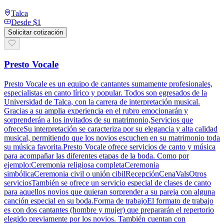
Talca
Desde
$1
Solicitar cotización
Presto Vocale
Presto Vocale es un equipo de cantantes sumamente profesionales,
especialistas en canto lírico y popular. Todos son egresados de la
Universidad de Talca, con la carrera de interpretación musical.
Gracias a su amplia experiencia en el rubro emocionarán y
sorprenderán a los invitados de su matrimonio,Servicios que
ofreceSu interpretación se caracteriza por su elegancia y alta calidad
musical, permitiendo que los novios escuchen en su matrimonio toda
su música favorita.Presto Vocale ofrece servicios de canto y música
para acompañar las diferentes etapas de la boda. Como por
ejemplo:Ceremonia religiosa completaCeremonia
simbólicaCeremonia civil o unión cibilRecepciónCenaValsOtros
serviciosTambién se ofrece un servicio especial de clases de canto
para aquellos novios que quieran sorprender a su pareja con alguna
canción especial en su boda.Forma de trabajoEl formato de trabajo
es con dos cantantes (hombre y mujer) que prepararán el repertorio
elegido previamente por los novios. También cuentan con