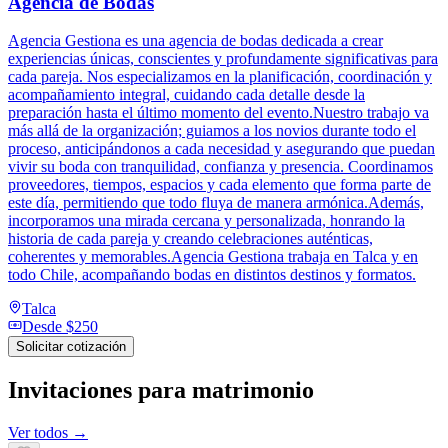
Agencia de Bodas
Agencia Gestiona es una agencia de bodas dedicada a crear
experiencias únicas, conscientes y profundamente significativas para
cada pareja. Nos especializamos en la planificación, coordinación y
acompañamiento integral, cuidando cada detalle desde la
preparación hasta el último momento del evento.Nuestro trabajo va
más allá de la organización; guiamos a los novios durante todo el
proceso, anticipándonos a cada necesidad y asegurando que puedan
vivir su boda con tranquilidad, confianza y presencia. Coordinamos
proveedores, tiempos, espacios y cada elemento que forma parte de
este día, permitiendo que todo fluya de manera armónica.Además,
incorporamos una mirada cercana y personalizada, honrando la
historia de cada pareja y creando celebraciones auténticas,
coherentes y memorables.Agencia Gestiona trabaja en Talca y en
todo Chile, acompañando bodas en distintos destinos y formatos.
Talca
Desde
$250
Solicitar cotización
Invitaciones para matrimonio
Ver todos →