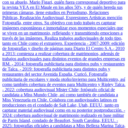
con su abuelo, Mario Figari, quién fuera corresponsal deportivo para
la revista VEA en El Maule en los años 50's, y de quién hereda sus
primeras cámaras, tiene estudios en Periodismo, Relaciones
Públicas, Realización Audiovisual, Expresiones Artísticas mención
Fotografía, entre otros. Su objetivo con todo trabajo es capturar
imágenes espontáneas e inmortalizar esos momentos especiales que
se viven en un matrimonio, reflejando y transmitiendo emociones a
través de las imágenes. Realiza trabajos audiovisuales de todo tipo,
tanto en Chile como el extranjero. Experiencia - 2007-2009: edición
de fotografías y diseño de páginas para Diario El Centro S.A.- 2010
a 2013: comienza a realizar cobertura de matrimonios, además de
trabajos audiovisuales para distintos eventos de grandes empresas en
RM. - 2014: fotografía publicitaria para distintos pubs y restaurantes
de Talca. - 2019: fotografía publicitaria para distintos pubs y
restaurantes del sector Avenida España, Curicó. Fotografía
publicitaria de escolares y moda otoño/invierno para Multicentro, así
como también cobertura de eventos para Multicentro y Ripley Talca.
- 2022: cobertura audiovisual Mister Chile; fotógrafo oficial de
candidata a Miss Mundo Chile, así como también de candidata a
Miss Venezuela en Chile. Colabora con audiovisuales latinos en
producciones en el condado de Salt Lake, Utah, EEUU, tanto en
capturar material audiovisual como en su posterior postproducción. -
2024: cobertura audiovisual de matrimonio realizado en base militar
de Parris Island, condado de Beaufort, South Carolina, EEUU. -
2025: fotografías oficiales a candidatas a Miss Belleza Marina Talca,