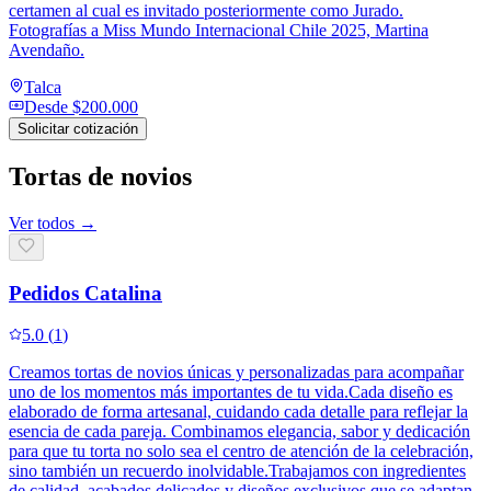
certamen al cual es invitado posteriormente como Jurado.
Fotografías a Miss Mundo Internacional Chile 2025, Martina
Avendaño.
Talca
Desde
$200.000
Solicitar cotización
Tortas de novios
Ver todos →
Pedidos Catalina
5.0
(
1
)
Creamos tortas de novios únicas y personalizadas para acompañar
uno de los momentos más importantes de tu vida.Cada diseño es
elaborado de forma artesanal, cuidando cada detalle para reflejar la
esencia de cada pareja. Combinamos elegancia, sabor y dedicación
para que tu torta no solo sea el centro de atención de la celebración,
sino también un recuerdo inolvidable.Trabajamos con ingredientes
de calidad, acabados delicados y diseños exclusivos que se adaptan