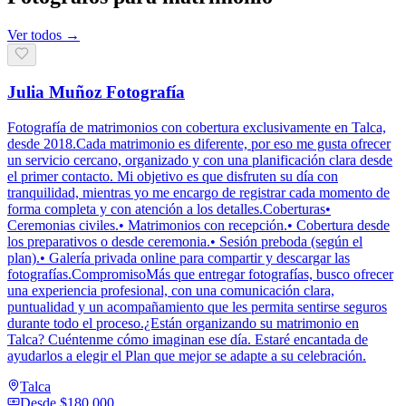
Ver todos →
Julia Muñoz Fotografía
Fotografía de matrimonios con cobertura exclusivamente en Talca,
desde 2018.Cada matrimonio es diferente, por eso me gusta ofrecer
un servicio cercano, organizado y con una planificación clara desde
el primer contacto. Mi objetivo es que disfruten su día con
tranquilidad, mientras yo me encargo de registrar cada momento de
forma completa y con atención a los detalles.Coberturas•
Ceremonias civiles.• Matrimonios con recepción.• Cobertura desde
los preparativos o desde ceremonia.• Sesión preboda (según el
plan).• Galería privada online para compartir y descargar las
fotografías.CompromisoMás que entregar fotografías, busco ofrecer
una experiencia profesional, con una comunicación clara,
puntualidad y un acompañamiento que les permita sentirse seguros
durante todo el proceso.¿Están organizando su matrimonio en
Talca? Cuéntenme cómo imaginan ese día. Estaré encantada de
ayudarlos a elegir el Plan que mejor se adapte a su celebración.
Talca
Desde
$180.000