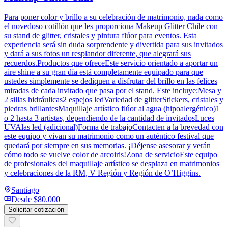
Para poner color y brillo a su celebración de matrimonio, nada como
el novedoso cotillón que les proporciona Makeup Glitter Chile con
su stand de glitter, cristales y pintura flúor para eventos. Esta
experiencia será sin duda sorprendente y divertida para sus invitados
y dará a sus fotos un resplandor diferente, que alegrará sus
recuerdos.Productos que ofreceEste servicio orientado a aportar un
aire shine a su gran día está completamente equipado para que
ustedes simplemente se dediquen a disfrutar del brillo en las felices
miradas de cada invitado que pasa por el stand. Este incluye:Mesa y
2 sillas hidráulicas2 espejos ledVariedad de glitterStickers, cristales y
piedras brillantesMaquillaje artístico flúor al agua (hipoalergénico)1
o 2 hasta 3 artistas, dependiendo de la cantidad de invitadosLuces
UVAlas led (adicional)Forma de trabajoContacten a la brevedad con
este equipo y vivan su matrimonio como un auténtico festival que
quedará por siempre en sus memorias. ¡Déjense asesorar y verán
cómo todo se vuelve color de arcoiris!Zona de servicioEste equipo
de profesionales del maquillaje artístico se desplaza en matrimonios
y celebraciones de la RM, V Región y Región de O’Higgins.
Santiago
Desde
$80.000
Solicitar cotización