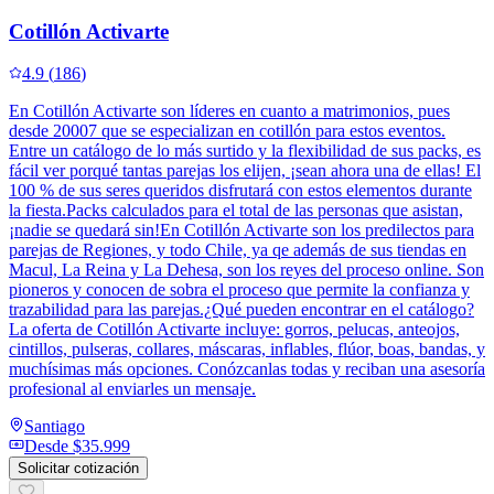
Cotillón Activarte
4.9
(
186
)
En Cotillón Activarte son líderes en cuanto a matrimonios, pues
desde 20007 que se especializan en cotillón para estos eventos.
Entre un catálogo de lo más surtido y la flexibilidad de sus packs, es
fácil ver porqué tantas parejas los elijen, ¡sean ahora una de ellas! El
100 % de sus seres queridos disfrutará con estos elementos durante
la fiesta.Packs calculados para el total de las personas que asistan,
¡nadie se quedará sin!En Cotillón Activarte son los predilectos para
parejas de Regiones, y todo Chile, ya qe además de sus tiendas en
Macul, La Reina y La Dehesa, son los reyes del proceso online. Son
pioneros y conocen de sobra el proceso que permite la confianza y
trazabilidad para las parejas.¿Qué pueden encontrar en el catálogo?
La oferta de Cotillón Activarte incluye: gorros, pelucas, anteojos,
cintillos, pulseras, collares, máscaras, inflables, flúor, boas, bandas, y
muchísimas más opciones. Conózcanlas todas y reciban una asesoría
profesional al enviarles un mensaje.
Santiago
Desde
$35.999
Solicitar cotización