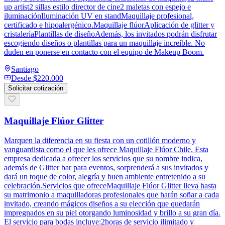
up artist2 sillas estilo director de cine2 maletas con espejo e
iluminaciónIluminación UV en standMaquillaje profesional,
certificado e hipoalergénico.Maquillaje flúorAplicación de glitter y
cristaleríaPlantillas de diseñoAdemás, los invitados podrán disfrutar
escogiendo diseños o plantillas para un maquillaje increíble. No
duden en ponerse en contacto con el equipo de Makeup Boom.
Santiago
Desde
$220.000
Solicitar cotización
Maquillaje Flúor Glitter
Marquen la diferencia en su fiesta con un cotillón moderno y
vanguardista como el que les ofrece Maquillaje Flúor Chile. Esta
empresa dedicada a ofrecer los servicios que su nombre indica,
además de Glitter bar para eventos, sorprenderá a sus invitados y
dará un toque de color, alegría y buen ambiente entretenido a su
celebración.Servicios que ofreceMaquillaje Flúor Glitter lleva hasta
su matrimonio a maquilladoras profesionales que harán soñar a cada
invitado, creando mágicos diseños a su elección que quedarán
impregnados en su piel otorgando luminosidad y brillo a su gran día.
El servicio para bodas incluye:2horas de servicio ilimitado y