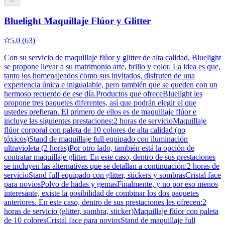
Bluelight Maquillaje Flúor y Glitter
5.0
(
63
)
Con su servicio de maquillaje flúor y glitter de alta calidad, Bluelight
se propone llevar a su matrimonio arte, brillo y color. La idea es que,
tanto los homenajeados como sus invitados, disfruten de una
experiencia única e inigualable, pero también que se queden con un
hermoso recuerdo de ese día.Productos que ofreceBluelight les
propone tres paquetes diferentes, así que podrán elegir el que
ustedes prefieran. El primero de ellos es de maquillaje flúor e
incluye las siguientes prestaciones:2 horas de servicioMaquillaje
flúor corporal con paleta de 10 colores de alta calidad (no
tóxicos)Stand de maquillaje full equipado con iluminación
ultravioleta (2 horas)Por otro lado, también está la opción de
contratar maquillaje glitter. En este caso, dentro de sus prestaciones
se incluyen las alternativas que se detallan a continuación:2 horas de
servicioStand full equipado con glitter, stickers y sombrasCristal face
para noviosPolvo de hadas y gemasFinalmente, y no por eso menos
interesante, existe la posibilidad de combinar los dos paquetes
anteriores. En este caso, dentro de sus prestaciones les ofrecen:2
horas de servicio (glitter, sombra, sticker)Maquillaje flúor con paleta
de 10 coloresCristal face para noviosStand de maquillaje full