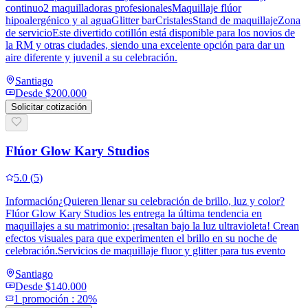
continuo2 maquilladoras profesionalesMaquillaje flúor
hipoalergénico y al aguaGlitter barCristalesStand de maquillajeZona
de servicioEste divertido cotillón está disponible para los novios de
la RM y otras ciudades, siendo una excelente opción para dar un
aire diferente y juvenil a su celebración.
Santiago
Desde
$200.000
Solicitar cotización
Flúor Glow Kary Studios
5.0
(
5
)
Información¿Quieren llenar su celebración de brillo, luz y color?
Flúor Glow Kary Studios les entrega la última tendencia en
maquillajes a su matrimonio: ¡resaltan bajo la luz ultravioleta! Crean
efectos visuales para que experimenten el brillo en su noche de
celebración.Servicios de maquillaje fluor y glitter para tus evento
Santiago
Desde
$140.000
1
promoción
:
20%