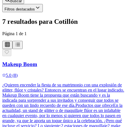
Buscar
Filtros destacados
7
resultados
para
Cotillón
Página
1
de
1
Makeup Boom
5.0
(
8
)
¿Quieren encender la fiesta de su matrimonio con una explosión de
glitter, flúor y cristales? Entonces se encuentran en el lugar indicado.
Makeup Boom tiene la propuesta que están buscando y es la
indicada para sorprender a sus invitados y conseguir que todos se
queden con un lindo recuerdo de ese día.Productos que ofreceEn la
actualidad, un stand de glitter o de maquillaje flúor es un infaltable
en cualquier evento, por lo menos si quieren que todos lo pasen en
grande, ya que le aporta un toque único a la celebración. ¿Pero qué
incluye el servicio? Lo siguiente:2 estaciones de maquillaje2 make