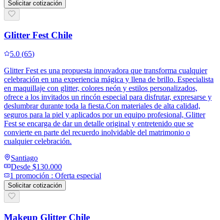
Solicitar cotización
Glitter Fest Chile
5.0
(
65
)
Glitter Fest es una propuesta innovadora que transforma cualquier
celebración en una experiencia mágica y llena de brillo. Especialista
en maquillaje con glitter, colores neón y estilos personalizados,
ofrece a los invitados un rincón especial para disfrutar, expresarse y
deslumbrar durante toda la fiesta.Con materiales de alta calidad,
seguros para la piel y aplicados por un equipo profesional, Glitter
Fest se encarga de dar un detalle original y entretenido que se
convierte en parte del recuerdo inolvidable del matrimonio o
cualquier celebración.
Santiago
Desde
$130.000
1
promoción
:
Oferta especial
Solicitar cotización
Makeup Glitter Chile