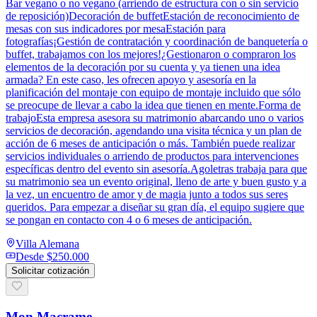
Bar vegano o no vegano (arriendo de estructura con o sin servicio
de reposición)Decoración de buffetEstación de reconocimiento de
mesas con sus indicadores por mesaEstación para
fotografías¡Gestión de contratación y coordinación de banquetería o
buffet, trabajamos con los mejores!¿Gestionaron o compraron los
elementos de la decoración por su cuenta y ya tienen una idea
armada? En este caso, les ofrecen apoyo y asesoría en la
planificación del montaje con equipo de montaje incluido que sólo
se preocupe de llevar a cabo la idea que tienen en mente.Forma de
trabajoEsta empresa asesora su matrimonio abarcando uno o varios
servicios de decoración, agendando una visita técnica y un plan de
acción de 6 meses de anticipación o más. También puede realizar
servicios individuales o arriendo de productos para intervenciones
específicas dentro del evento sin asesoría.Agoletras trabaja para que
su matrimonio sea un evento original, lleno de arte y buen gusto y a
la vez, un encuentro de amor y de magia junto a todos sus seres
queridos. Para empezar a diseñar su gran día, el equipo sugiere que
se pongan en contacto con 4 o 6 meses de anticipación.
Villa Alemana
Desde
$250.000
Solicitar cotización
Mon Macrame