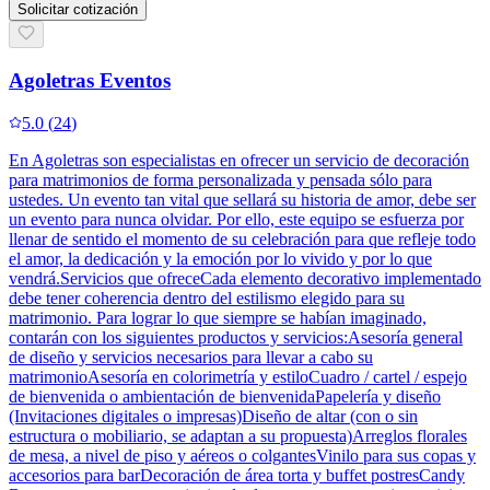
Solicitar cotización
Agoletras Eventos
5.0
(
24
)
En Agoletras son especialistas en ofrecer un servicio de decoración
para matrimonios de forma personalizada y pensada sólo para
ustedes. Un evento tan vital que sellará su historia de amor, debe ser
un evento para nunca olvidar. Por ello, este equipo se esfuerza por
llenar de sentido el momento de su celebración para que refleje todo
el amor, la dedicación y la emoción por lo vivido y por lo que
vendrá.Servicios que ofreceCada elemento decorativo implementado
debe tener coherencia dentro del estilismo elegido para su
matrimonio. Para lograr lo que siempre se habían imaginado,
contarán con los siguientes productos y servicios:Asesoría general
de diseño y servicios necesarios para llevar a cabo su
matrimonioAsesoría en colorimetría y estiloCuadro / cartel / espejo
de bienvenida o ambientación de bienvenidaPapelería y diseño
(Invitaciones digitales o impresas)Diseño de altar (con o sin
estructura o mobiliario, se adaptan a su propuesta)Arreglos florales
de mesa, a nivel de piso y aéreos o colgantesVinilo para sus copas y
accesorios para barDecoración de área torta y buffet postresCandy