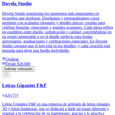
Dovela Studio
Dovela Studio transforma los momentos más importantes en
recuerdos que perduran. Diseñamos y personalizamos copas
premium con acabados elegantes y detalles únicos, creadas para
celebrar historias, emociones y grandes ocasiones. Cada pieza refleja
un equilibrio entre diseño, sofisticación y calidad, convirtiéndose en
un regalo memorable o en el detalle perfecto para bodas,
aniversarios, graduaciones y celebraciones especiales. En Dovela
Studio creemos que el lujo está en los detalles, y cada creación está
pensada para dejar una huella inolvidable.
Quillota
Desde
$28.000
Solicitar cotización
Letras Gigantes F&F
4.9
(
77
)
Letras Gigantes F&F es una empresa de arriendo de letras gigantes
3D y letras luminosas, que se dedicará a darle un toque diferente y
original a la celebración de su matrimonio, gracias a la atractiva