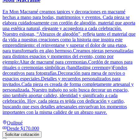
En Mon Macramé creamos tapices y decoraciones en macramé
hechas a mano para bodas, matrimonios y eventos. Cada pieza se
elabora cuidadosamente con cordón de algodón, material que aporta
una estética natural, elegante y acogedora a cada celebración.
Nuestro eslogan, “Abrazos de algodón”, refleja tanto el material que
da vida a nuestras creaciones como la historia que inspira este
emprendimiento: el reinventarse y superar el dolor de una etapa,
para transformarlo en algo hermoso.Creamos piezas personalizadas
para distintos espacios y momentos del evento, como por
ejemplo:Altar de macramé para ceremonias.Cordón de manos para
rituales o ceremonias simbólicas (handfasting ceremony)Fondos
decorativos para fotografías.Decoración para mesa de novios o
espacios especiales.Detalles y recuerdos personalizados para
invitados.Cada pieza es creada de forma completamente artesanal y
personalizada. Nuestro trabajo no solo busca decorar un espacio,
sino también aportar calidez, identidad y significado a cada
celebración. Hoy, cada pieza es tejida con dedicación y cariño,
buscando que esos detalles artesanales envuelvan los momentos
importantes con la misma calidez de un abrazo suave.
Quilpué
Desde
$170.000
Solicitar cotización