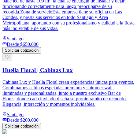
baile led de hasta 100 m², la cual se encargan de instalar y dejar
funcionando correctamente para luego preocuparse de su
recogida.Zona de servicioEsta empresa tiene su oficina en Las
Condes, y presta sus servicios en todo Santiago y Área
Metropolitana, aportando con su profesionalismo y calidad a la fiesta
más inolvidable de sus vidas.
Santiago
Desde
$650.000
Solicitar cotización
Huella Floral | Cabinas Lux
Cabinas Lux y Huella Floral crean experiencias únicas para eventos.
Combinamos cabinas espejadas premium y shimmer wall,
iluminadas y personalizadas, junto a nuestro exclusivo Bar de
Flores, donde cada invitado diseña su propio ramito de recuerdo.
Elegancia, interacción y momentos inolvidables.
Santiago
Desde
$200.000
Solicitar cotización