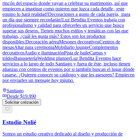
rincón del espacio donde vayan a celebrar su matrimonio, así que
empiecen a imaginar como quieren que luzca cada detalle, ¡este
equipo lo hará realidad!Decoraciones a gusto de cada pareja, ¡para
un día que siempre recordarán!Luz Bendita Eventos trabaja con
profesionalismo y calidad para ofrecerles un servicio que busca
superar sus deseos. Tienen muchos estilos y temáticas con las que
trabajan, ¿cuál les gusta más? Estos son los productos
disponibles:Decoración aéreaMesones decorativosCentros de
mesasAltar para ceremoniaMobiliario loungeComplementos
decorativosAudio e iluminaciónPista de baileCarpas y
toldosBanqueteríaWedding plannerLuz Bendita Eventos hace
servicios a lo largo de todo Santiago y fuera de éste, incluso tienen
alianzas con centros de eventos por si también buscan el lugar dónde
casarse. ¿Quieren conocer su catálogo y que les asesoren? Empiecen
por enviarles un mensaje hoy mismo.
Santiago
Desde
$19.990
Solicitar cotización
Estudio Nolié
Somos un estudio creativo dedicado al diseño y producción de