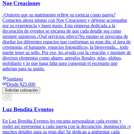
Noe Creaciones
¿Quieren que su matrimonio refleje su esencia como pareja?
Contacten ahora mismo con Noe Creaciones y déjense acompañar
por su experiencia y buen gusto. Esta empresa dedicada a la
decoración de eventos se encarga de que cada detalle sea como
siempre quisieron.¿Qué servicios ofrece?Su equipo se preocupa de
diseñar los diferentes espacios que conforman su gran día: el área de
ceremonia, el banquete, espacios fotográficos, la bienvenida... todo
puede tener su sello. Por eso, les ayuda con la creación y montaje de
diversos elementos como altares, arreglos florales, telas, globos,
mobiliario y lo que haga falta para conseguir el escenario que
anhelan para su unión.
Santiago
Desde
$25.000
Solicitar cotización
Luz Bendita Eventos
En Luz Bendita Eventos les encanta personalizar cada evento y
poder así representar a cada pareja con la decoración, iluminación ¡y
muchos detalles para su gran día! Se dedican a ambientar cada