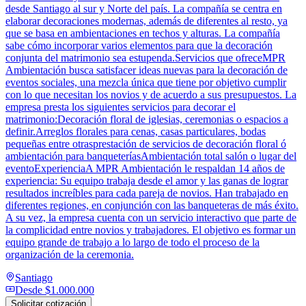
desde Santiago al sur y Norte del país. La compañía se centra en
elaborar decoraciones modernas, además de diferentes al resto, ya
que se basa en ambientaciones en techos y alturas. La compañía
sabe cómo incorporar varios elementos para que la decoración
conjunta del matrimonio sea estupenda.Servicios que ofreceMPR
Ambientación busca satisfacer ideas nuevas para la decoración de
eventos sociales, una mezcla única que tiene por objetivo cumplir
con lo que necesitan los novios y de acuerdo a sus presupuestos. La
empresa presta los siguientes servicios para decorar el
matrimonio:Decoración floral de iglesias, ceremonias o espacios a
definir.Arreglos florales para cenas, casas particulares, bodas
pequeñas entre otrasprestación de servicios de decoración floral ó
ambientación para banqueteríasAmbientación total salón o lugar del
eventoExperienciaA MPR Ambientación le respaldan 14 años de
experiencia: Su equipo trabaja desde el amor y las ganas de lograr
resultados increíbles para cada pareja de novios. Han trabajado en
diferentes regiones, en conjunción con las banqueteras de más éxito.
A su vez, la empresa cuenta con un servicio interactivo que parte de
la complicidad entre novios y trabajadores. El objetivo es formar un
equipo grande de trabajo a lo largo de todo el proceso de la
organización de la ceremonia.
Santiago
Desde
$1.000.000
Solicitar cotización