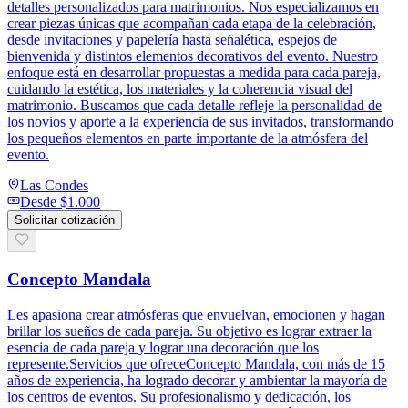
detalles personalizados para matrimonios. Nos especializamos en
crear piezas únicas que acompañan cada etapa de la celebración,
desde invitaciones y papelería hasta señalética, espejos de
bienvenida y distintos elementos decorativos del evento. Nuestro
enfoque está en desarrollar propuestas a medida para cada pareja,
cuidando la estética, los materiales y la coherencia visual del
matrimonio. Buscamos que cada detalle refleje la personalidad de
los novios y aporte a la experiencia de sus invitados, transformando
los pequeños elementos en parte importante de la atmósfera del
evento.
Las Condes
Desde
$1.000
Solicitar cotización
Concepto Mandala
Les apasiona crear atmósferas que envuelvan, emocionen y hagan
brillar los sueños de cada pareja. Su objetivo es lograr extraer la
esencia de cada pareja y lograr una decoración que los
represente.Servicios que ofreceConcepto Mandala, con más de 15
años de experiencia, ha logrado decorar y ambientar la mayoría de
los centros de eventos. Su profesionalismo y dedicación, los