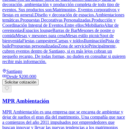
decoración, ambientación y producción completa de todo tipo de
eventos. Sus productos son:Matrimonios, Eventos corporativos y
fiestas en general.Diseño y decoración de espacios.Ambientaciones
temáticas.Propuestas Decorativas Personalizadas.Producción y
Coordinación Integral de Eventos.Entre ellos:MobiliarioAltar de
ceremoniasEspacios loungeBarras de BarMesones de postre o
comidaMesas y mesones para cenaMesas estilo picnicSpot de
bienvenidaFiestas campestresCarpas y toldosIluminaciónPista de
bailePropuestas personalizadasZona de servicioPrincipalmente,
cubren eventos dentro de Santiago, si es más lejos cobran un
pequeño recargo. De todas formas, no duden en consultar si quieren
recibir más información.
Santiago
Desde
$200.000
Solicitar cotización
MPR Ambientación
MPR Ambientación es una empresa que se encarga de ambientar y
dejar de sueños el gran día del matrimonio. Una compañía que nace
a comienzos del año 2011 impulsados por emprendedores que
buscan innovar y llevar las nuevas tendencias a los matrimonios