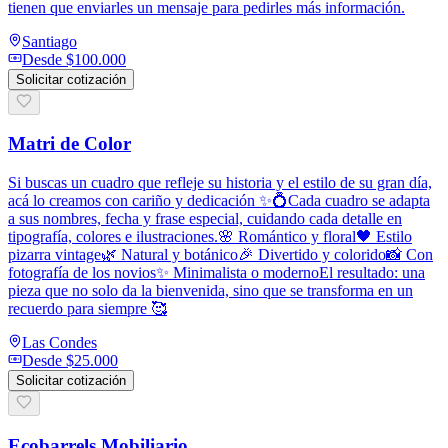
tienen que enviarles un mensaje para pedirles más información.
Santiago
Desde
$100.000
Solicitar cotización
Matri de Color
Si buscas un cuadro que refleje su historia y el estilo de su gran día,
acá lo creamos con cariño y dedicación ✨💍Cada cuadro se adapta
a sus nombres, fecha y frase especial, cuidando cada detalle en
tipografía, colores e ilustraciones.🌸 Romántico y floral🖤 Estilo
pizarra vintage🌿 Natural y botánico🎉 Divertido y colorido📸 Con
fotografía de los novios✨ Minimalista o modernoEl resultado: una
pieza que no solo da la bienvenida, sino que se transforma en un
recuerdo para siempre 🥰
Las Condes
Desde
$25.000
Solicitar cotización
Ecobarrels Mobiliario