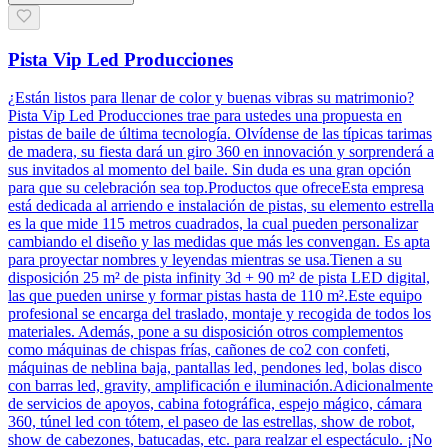
Pista Vip Led Producciones
¿Están listos para llenar de color y buenas vibras su matrimonio?
Pista Vip Led Producciones trae para ustedes una propuesta en
pistas de baile de última tecnología. Olvídense de las típicas tarimas
de madera, su fiesta dará un giro 360 en innovación y sorprenderá a
sus invitados al momento del baile. Sin duda es una gran opción
para que su celebración sea top.Productos que ofreceEsta empresa
está dedicada al arriendo e instalación de pistas, su elemento estrella
es la que mide 115 metros cuadrados, la cual pueden personalizar
cambiando el diseño y las medidas que más les convengan. Es apta
para proyectar nombres y leyendas mientras se usa.Tienen a su
disposición 25 m² de pista infinity 3d + 90 m² de pista LED digital,
las que pueden unirse y formar pistas hasta de 110 m².Este equipo
profesional se encarga del traslado, montaje y recogida de todos los
materiales. Además, pone a su disposición otros complementos
como máquinas de chispas frías, cañones de co2 con confeti,
máquinas de neblina baja, pantallas led, pendones led, bolas disco
con barras led, gravity, amplificación e iluminación.Adicionalmente
de servicios de apoyos, cabina fotográfica, espejo mágico, cámara
360, túnel led con tótem, el paseo de las estrellas, show de robot,
show de cabezones, batucadas, etc. para realzar el espectáculo. ¡No