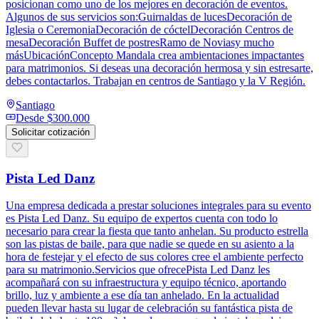
posicionan como uno de los mejores en decoración de eventos.
Algunos de sus servicios son:Guirnaldas de lucesDecoración de
Iglesia o CeremoniaDecoración de cóctelDecoración Centros de
mesaDecoración Buffet de postresRamo de Noviasy mucho
másUbicaciónConcepto Mandala crea ambientaciones impactantes
para matrimonios. Si deseas una decoración hermosa y sin estresarte,
debes contactarlos. Trabajan en centros de Santiago y la V Región.
Santiago
Desde
$300.000
Solicitar cotización
Pista Led Danz
Una empresa dedicada a prestar soluciones integrales para su evento
es Pista Led Danz. Su equipo de expertos cuenta con todo lo
necesario para crear la fiesta que tanto anhelan. Su producto estrella
son las pistas de baile, para que nadie se quede en su asiento a la
hora de festejar y el efecto de sus colores cree el ambiente perfecto
para su matrimonio.Servicios que ofrecePista Led Danz les
acompañará con su infraestructura y equipo técnico, aportando
brillo, luz y ambiente a ese día tan anhelado. En la actualidad
pueden llevar hasta su lugar de celebración su fantástica pista de