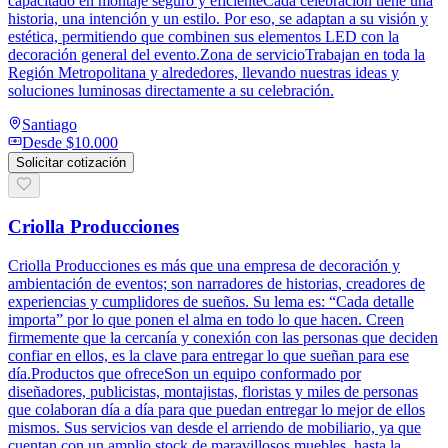
capacitado en montaje seguro y eficienteCada celebración tiene una
historia, una intención y un estilo. Por eso, se adaptan a su visión y
estética, permitiendo que combinen sus elementos LED con la
decoración general del evento.Zona de servicioTrabajan en toda la
Región Metropolitana y alrededores, llevando nuestras ideas y
soluciones luminosas directamente a su celebración.
Santiago
Desde
$10.000
Solicitar cotización
Criolla Producciones
Criolla Producciones es más que una empresa de decoración y
ambientación de eventos; son narradores de historias, creadores de
experiencias y cumplidores de sueños. Su lema es: “Cada detalle
importa” por lo que ponen el alma en todo lo que hacen. Creen
firmemente que la cercanía y conexión con las personas que deciden
confiar en ellos, es la clave para entregar lo que sueñan para ese
día.Productos que ofreceSon un equipo conformado por
diseñadores, publicistas, montajistas, floristas y miles de personas
que colaboran día a día para que puedan entregar lo mejor de ellos
mismos. Sus servicios van desde el arriendo de mobiliario, ya que
cuentan con un amplio stock de maravillosos muebles, hasta la