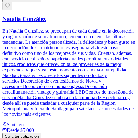
Natalia González
En Natalia González, se preocupan de cada detalle en la decoración
y organización de su matrimonio, teniendo en cuenta las últimas
tendencias. La atención personalizada, la delicadeza y buen gusto en
la decoración de su matrimonio les asegurará vivir este paso
definitivo como uno de los mejores de sus vidas. Cuentan, además,
con servicio de diseño y papelería que les permitirá crear detalles
únicos.Productos que ofreceCon tal de proveerles de la mejor
experiencia y que vivan este momento con la mayor tranquilidad,
Natalia González les ofrece los siguientes productos y
servicios:Decoración de eventosRamos de Novia y
accesoriosDecoración ceremonia e iglesia.Decoración
aéreaIluminación vintage y guirnalda LEDCentros de mesaZona de
servicioNatalia González se ubica en la comuna de Huechuraba y
desde allí se puede trasladar a cualquier parte de la Región
Metropolitana y fuera de Santiago para satisfacer las necesidades de
los novios más exigentes.
Santiago
Desde
$5.000
Solicitar cotización