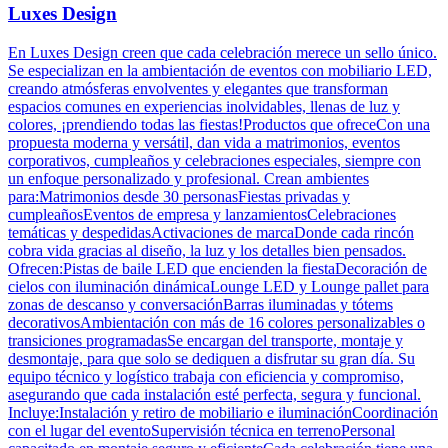
Luxes Design
En Luxes Design creen que cada celebración merece un sello único.
Se especializan en la ambientación de eventos con mobiliario LED,
creando atmósferas envolventes y elegantes que transforman
espacios comunes en experiencias inolvidables, llenas de luz y
colores, ¡prendiendo todas las fiestas!Productos que ofreceCon una
propuesta moderna y versátil, dan vida a matrimonios, eventos
corporativos, cumpleaños y celebraciones especiales, siempre con
un enfoque personalizado y profesional. Crean ambientes
para:Matrimonios desde 30 personasFiestas privadas y
cumpleañosEventos de empresa y lanzamientosCelebraciones
temáticas y despedidasActivaciones de marcaDonde cada rincón
cobra vida gracias al diseño, la luz y los detalles bien pensados.
Ofrecen:Pistas de baile LED que encienden la fiestaDecoración de
cielos con iluminación dinámicaLounge LED y Lounge pallet para
zonas de descanso y conversaciónBarras iluminadas y tótems
decorativosAmbientación con más de 16 colores personalizables o
transiciones programadasSe encargan del transporte, montaje y
desmontaje, para que solo se dediquen a disfrutar su gran día. Su
equipo técnico y logístico trabaja con eficiencia y compromiso,
asegurando que cada instalación esté perfecta, segura y funcional.
Incluye:Instalación y retiro de mobiliario e iluminaciónCoordinación
con el lugar del eventoSupervisión técnica en terrenoPersonal