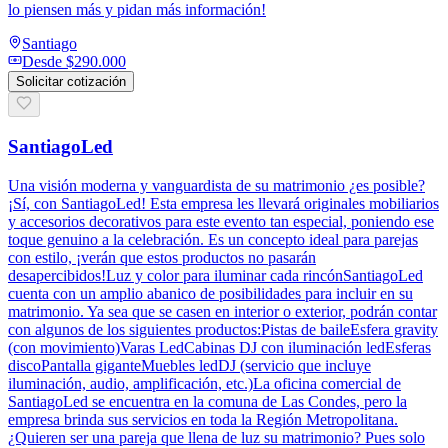
lo piensen más y pidan más información!
Santiago
Desde
$290.000
Solicitar cotización
SantiagoLed
Una visión moderna y vanguardista de su matrimonio ¿es posible?
¡Sí, con SantiagoLed! Esta empresa les llevará originales mobiliarios
y accesorios decorativos para este evento tan especial, poniendo ese
toque genuino a la celebración. Es un concepto ideal para parejas
con estilo, ¡verán que estos productos no pasarán
desapercibidos!Luz y color para iluminar cada rincónSantiagoLed
cuenta con un amplio abanico de posibilidades para incluir en su
matrimonio. Ya sea que se casen en interior o exterior, podrán contar
con algunos de los siguientes productos:Pistas de baileEsfera gravity
(con movimiento)Varas LedCabinas DJ con iluminación ledEsferas
discoPantalla giganteMuebles ledDJ (servicio que incluye
iluminación, audio, amplificación, etc.)La oficina comercial de
SantiagoLed se encuentra en la comuna de Las Condes, pero la
empresa brinda sus servicios en toda la Región Metropolitana.
¿Quieren ser una pareja que llena de luz su matrimonio? Pues solo