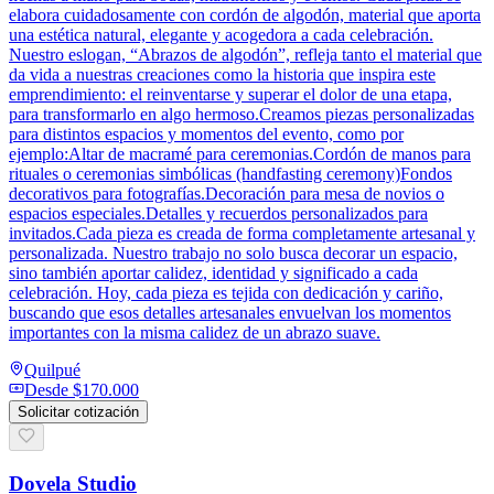
elabora cuidadosamente con cordón de algodón, material que aporta
una estética natural, elegante y acogedora a cada celebración.
Nuestro eslogan, “Abrazos de algodón”, refleja tanto el material que
da vida a nuestras creaciones como la historia que inspira este
emprendimiento: el reinventarse y superar el dolor de una etapa,
para transformarlo en algo hermoso.Creamos piezas personalizadas
para distintos espacios y momentos del evento, como por
ejemplo:Altar de macramé para ceremonias.Cordón de manos para
rituales o ceremonias simbólicas (handfasting ceremony)Fondos
decorativos para fotografías.Decoración para mesa de novios o
espacios especiales.Detalles y recuerdos personalizados para
invitados.Cada pieza es creada de forma completamente artesanal y
personalizada. Nuestro trabajo no solo busca decorar un espacio,
sino también aportar calidez, identidad y significado a cada
celebración. Hoy, cada pieza es tejida con dedicación y cariño,
buscando que esos detalles artesanales envuelvan los momentos
importantes con la misma calidez de un abrazo suave.
Quilpué
Desde
$170.000
Solicitar cotización
Dovela Studio