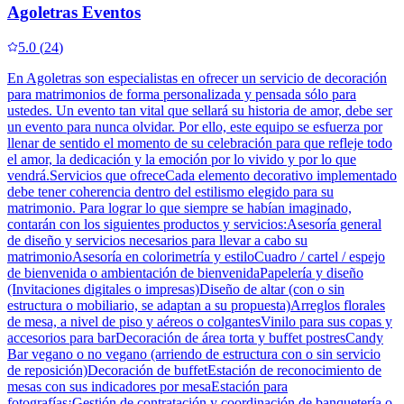
Agoletras Eventos
5.0
(
24
)
En Agoletras son especialistas en ofrecer un servicio de decoración
para matrimonios de forma personalizada y pensada sólo para
ustedes. Un evento tan vital que sellará su historia de amor, debe ser
un evento para nunca olvidar. Por ello, este equipo se esfuerza por
llenar de sentido el momento de su celebración para que refleje todo
el amor, la dedicación y la emoción por lo vivido y por lo que
vendrá.Servicios que ofreceCada elemento decorativo implementado
debe tener coherencia dentro del estilismo elegido para su
matrimonio. Para lograr lo que siempre se habían imaginado,
contarán con los siguientes productos y servicios:Asesoría general
de diseño y servicios necesarios para llevar a cabo su
matrimonioAsesoría en colorimetría y estiloCuadro / cartel / espejo
de bienvenida o ambientación de bienvenidaPapelería y diseño
(Invitaciones digitales o impresas)Diseño de altar (con o sin
estructura o mobiliario, se adaptan a su propuesta)Arreglos florales
de mesa, a nivel de piso y aéreos o colgantesVinilo para sus copas y
accesorios para barDecoración de área torta y buffet postresCandy
Bar vegano o no vegano (arriendo de estructura con o sin servicio
de reposición)Decoración de buffetEstación de reconocimiento de
mesas con sus indicadores por mesaEstación para
fotografías¡Gestión de contratación y coordinación de banquetería o