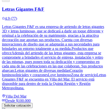
Letras Gigantes F&F
4.9
(
77
)
Letras Gigantes F&F es una empresa de arriendo de letras gigantes
3D y letras luminosas, que se dedicará a darle un toque diferente y
original a la celebración de su matrimonio, gracias a la atractiva
decoración que aportan sus productos. Cuenta con diversas
innovaciones de diseño que se adaptarán a sus necesidades para
brindarles un entorno totalmente a su medida.Productos que
ofreceAdemás del arriendo de las letras gigantes, esta empresa se
compromete a brindarles el servicio de entrega, instalación y retiro
de las mismas, pues ponen toda su dedicación y compromiso en
cada una de las celebraciones en las que colaboran. Sus productos
abarcan:Letras gigantes de diversas medidasCorazón
luminosoIniciales y corazonesLove luminosoZona de servicioLetras
Gigantes F&F se encuentra en Viña del Mar. El servicio está
disponible para dentro de toda la Quinta Región y Región
Metropolitana.
Viña Del Mar
Desde
$100.000
Solicitar cotización