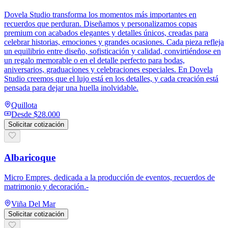
Dovela Studio transforma los momentos más importantes en
recuerdos que perduran. Diseñamos y personalizamos copas
premium con acabados elegantes y detalles únicos, creadas para
celebrar historias, emociones y grandes ocasiones. Cada pieza refleja
un equilibrio entre diseño, sofisticación y calidad, convirtiéndose en
un regalo memorable o en el detalle perfecto para bodas,
aniversarios, graduaciones y celebraciones especiales. En Dovela
Studio creemos que el lujo está en los detalles, y cada creación está
pensada para dejar una huella inolvidable.
Quillota
Desde
$28.000
Solicitar cotización
Albaricoque
Micro Empres, dedicada a la producción de eventos, recuerdos de
matrimonio y decoración.-
Viña Del Mar
Solicitar cotización