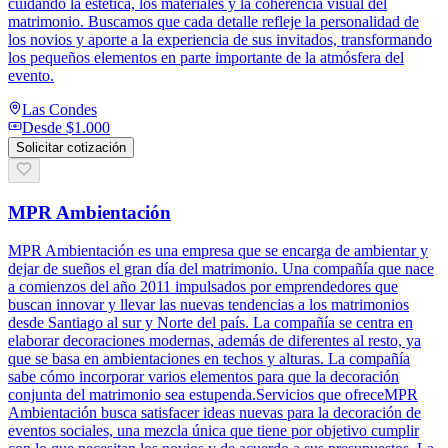
cuidando la estética, los materiales y la coherencia visual del
matrimonio. Buscamos que cada detalle refleje la personalidad de
los novios y aporte a la experiencia de sus invitados, transformando
los pequeños elementos en parte importante de la atmósfera del
evento.
Las Condes
Desde
$1.000
Solicitar cotización
MPR Ambientación
MPR Ambientación es una empresa que se encarga de ambientar y
dejar de sueños el gran día del matrimonio. Una compañía que nace
a comienzos del año 2011 impulsados por emprendedores que
buscan innovar y llevar las nuevas tendencias a los matrimonios
desde Santiago al sur y Norte del país. La compañía se centra en
elaborar decoraciones modernas, además de diferentes al resto, ya
que se basa en ambientaciones en techos y alturas. La compañía
sabe cómo incorporar varios elementos para que la decoración
conjunta del matrimonio sea estupenda.Servicios que ofreceMPR
Ambientación busca satisfacer ideas nuevas para la decoración de
eventos sociales, una mezcla única que tiene por objetivo cumplir