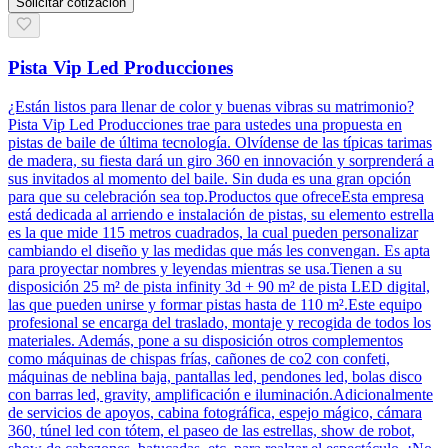
Solicitar cotización
Pista Vip Led Producciones
¿Están listos para llenar de color y buenas vibras su matrimonio?
Pista Vip Led Producciones trae para ustedes una propuesta en
pistas de baile de última tecnología. Olvídense de las típicas tarimas
de madera, su fiesta dará un giro 360 en innovación y sorprenderá a
sus invitados al momento del baile. Sin duda es una gran opción
para que su celebración sea top.Productos que ofreceEsta empresa
está dedicada al arriendo e instalación de pistas, su elemento estrella
es la que mide 115 metros cuadrados, la cual pueden personalizar
cambiando el diseño y las medidas que más les convengan. Es apta
para proyectar nombres y leyendas mientras se usa.Tienen a su
disposición 25 m² de pista infinity 3d + 90 m² de pista LED digital,
las que pueden unirse y formar pistas hasta de 110 m².Este equipo
profesional se encarga del traslado, montaje y recogida de todos los
materiales. Además, pone a su disposición otros complementos
como máquinas de chispas frías, cañones de co2 con confeti,
máquinas de neblina baja, pantallas led, pendones led, bolas disco
con barras led, gravity, amplificación e iluminación.Adicionalmente
de servicios de apoyos, cabina fotográfica, espejo mágico, cámara
360, túnel led con tótem, el paseo de las estrellas, show de robot,