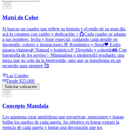
Matri de Color
Si buscas un cuadro que refleje su historia y el estilo de su gran día,
acá lo creamos con cariño y dedicación ✨💍Cada cuadro se adapta
a sus nombres, fecha y frase especial, cuidando cada detalle en
tipografía, colores e ilustraciones.🌸 Romántico y floral🖤 Estilo
pizarra vintage🌿 Natural y botánico🎉 Divertido y colorido📸 Con
fotografía de los novios✨ Minimalista o modernoEl resultado: una
pieza que no solo da la bienvenida, sino que se transforma en un
recuerdo para siempre 🥰
Las Condes
Desde
$25.000
Solicitar cotización
Concepto Mandala
Les apasiona crear atmósferas que envuelvan, emocionen y hagan
brillar los sueños de cada pareja. Su objetivo es lograr extraer la
esencia de cada pareja y lograr una decoración que los