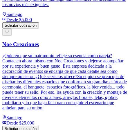
los novios más exigentes.
Santiago
Desde
$5.000
Solicitar cotización
Noe Creaciones
¿Quieren que su matrimonio refleje su esencia como pareja?
Contacten ahora mismo con Noe Creaciones y déjense acompañar
por su experiencia y buen gusto. Esta empresa dedicada a la
decoración de eventos se encarga de que cada detalle sea como
siempre quisieron.¿Qué servicios ofrece?Su equipo se preocupa de
diseñar los diferentes espacios que conforman su gran día: el área de
ceremonia, el banquete, espacios fotográficos, la bienvenida... todo
puede tener su sello. Por eso, les ayuda con la creación y montaje de
diversos elementos como altares, arreglos florales, telas, globos,
mobiliario y lo que haga falta para conseguir el escenario que
anhelan para su unión.
Santiago
Desde
$25.000
Solicitar cotización