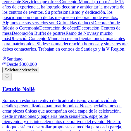
represente.Servicios que ofreceConcepto Mandala, con más de 15
años de experiencia, ha logrado decorar y ambientar la mayoría de
los centros de eventos. Su profesionalismo y dedicación, los
posicionan como uno de los mejores en decoración de eventos.
Algunos de sus servicios son:Guirnaldas de lucesDecoración de
Iglesia o CeremoniaDecoración de cóctelDecoración Centros de
mesaDecoración Buffet de postresRamo de Noviasy mucho
másUbicaciónConcepto Mandala crea ambientaciones impactantes
para matrimonios. Si deseas una decoración hermosa y sin estresarte,
debes contactarlos. Trabajan en centros de Santiago y la V Región.
Santiago
Desde
$300.000
Solicitar cotización
Estudio Nolié
Somos un estudio creativo dedicado al diseño y producción de
detalles personalizados para matrimonios. Nos especializamos en
crear piezas únicas que acompañan cada etapa de la celebración,
desde invitaciones y papelería hasta señalética, espejos de
bienvenida y distintos elementos decorativos del evento. Nuestro
enfoque está en desarrollar propuestas a medida para cada pareja,