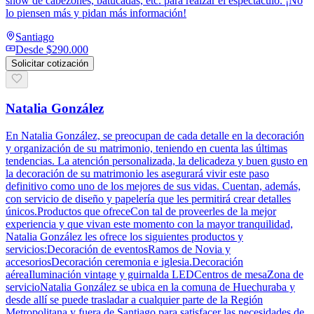
show de cabezones, batucadas, etc. para realzar el espectáculo. ¡No
lo piensen más y pidan más información!
Santiago
Desde
$290.000
Solicitar cotización
Natalia González
En Natalia González, se preocupan de cada detalle en la decoración
y organización de su matrimonio, teniendo en cuenta las últimas
tendencias. La atención personalizada, la delicadeza y buen gusto en
la decoración de su matrimonio les asegurará vivir este paso
definitivo como uno de los mejores de sus vidas. Cuentan, además,
con servicio de diseño y papelería que les permitirá crear detalles
únicos.Productos que ofreceCon tal de proveerles de la mejor
experiencia y que vivan este momento con la mayor tranquilidad,
Natalia González les ofrece los siguientes productos y
servicios:Decoración de eventosRamos de Novia y
accesoriosDecoración ceremonia e iglesia.Decoración
aéreaIluminación vintage y guirnalda LEDCentros de mesaZona de
servicioNatalia González se ubica en la comuna de Huechuraba y
desde allí se puede trasladar a cualquier parte de la Región
Metropolitana y fuera de Santiago para satisfacer las necesidades de