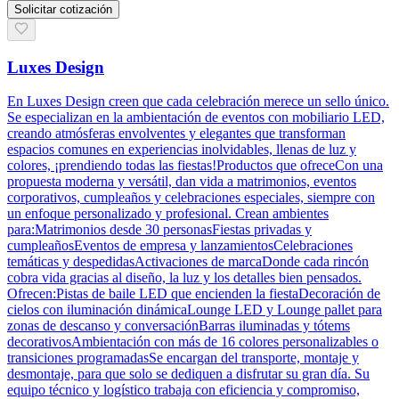
Solicitar cotización
Luxes Design
En Luxes Design creen que cada celebración merece un sello único.
Se especializan en la ambientación de eventos con mobiliario LED,
creando atmósferas envolventes y elegantes que transforman
espacios comunes en experiencias inolvidables, llenas de luz y
colores, ¡prendiendo todas las fiestas!Productos que ofreceCon una
propuesta moderna y versátil, dan vida a matrimonios, eventos
corporativos, cumpleaños y celebraciones especiales, siempre con
un enfoque personalizado y profesional. Crean ambientes
para:Matrimonios desde 30 personasFiestas privadas y
cumpleañosEventos de empresa y lanzamientosCelebraciones
temáticas y despedidasActivaciones de marcaDonde cada rincón
cobra vida gracias al diseño, la luz y los detalles bien pensados.
Ofrecen:Pistas de baile LED que encienden la fiestaDecoración de
cielos con iluminación dinámicaLounge LED y Lounge pallet para
zonas de descanso y conversaciónBarras iluminadas y tótems
decorativosAmbientación con más de 16 colores personalizables o
transiciones programadasSe encargan del transporte, montaje y
desmontaje, para que solo se dediquen a disfrutar su gran día. Su
equipo técnico y logístico trabaja con eficiencia y compromiso,