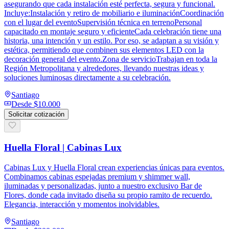
asegurando que cada instalación esté perfecta, segura y funcional.
Incluye:Instalación y retiro de mobiliario e iluminaciónCoordinación
con el lugar del eventoSupervisión técnica en terrenoPersonal
capacitado en montaje seguro y eficienteCada celebración tiene una
historia, una intención y un estilo. Por eso, se adaptan a su visión y
estética, permitiendo que combinen sus elementos LED con la
decoración general del evento.Zona de servicioTrabajan en toda la
Región Metropolitana y alrededores, llevando nuestras ideas y
soluciones luminosas directamente a su celebración.
Santiago
Desde
$10.000
Solicitar cotización
Huella Floral | Cabinas Lux
Cabinas Lux y Huella Floral crean experiencias únicas para eventos.
Combinamos cabinas espejadas premium y shimmer wall,
iluminadas y personalizadas, junto a nuestro exclusivo Bar de
Flores, donde cada invitado diseña su propio ramito de recuerdo.
Elegancia, interacción y momentos inolvidables.
Santiago