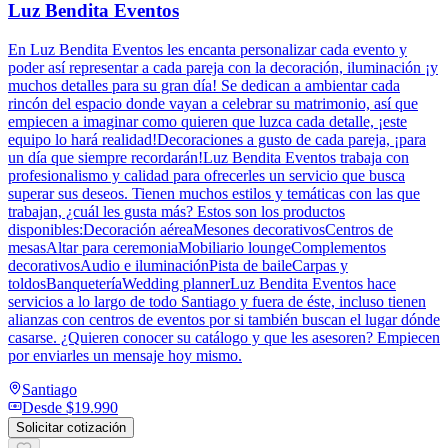
Luz Bendita Eventos
En Luz Bendita Eventos les encanta personalizar cada evento y
poder así representar a cada pareja con la decoración, iluminación ¡y
muchos detalles para su gran día! Se dedican a ambientar cada
rincón del espacio donde vayan a celebrar su matrimonio, así que
empiecen a imaginar como quieren que luzca cada detalle, ¡este
equipo lo hará realidad!Decoraciones a gusto de cada pareja, ¡para
un día que siempre recordarán!Luz Bendita Eventos trabaja con
profesionalismo y calidad para ofrecerles un servicio que busca
superar sus deseos. Tienen muchos estilos y temáticas con las que
trabajan, ¿cuál les gusta más? Estos son los productos
disponibles:Decoración aéreaMesones decorativosCentros de
mesasAltar para ceremoniaMobiliario loungeComplementos
decorativosAudio e iluminaciónPista de baileCarpas y
toldosBanqueteríaWedding plannerLuz Bendita Eventos hace
servicios a lo largo de todo Santiago y fuera de éste, incluso tienen
alianzas con centros de eventos por si también buscan el lugar dónde
casarse. ¿Quieren conocer su catálogo y que les asesoren? Empiecen
por enviarles un mensaje hoy mismo.
Santiago
Desde
$19.990
Solicitar cotización