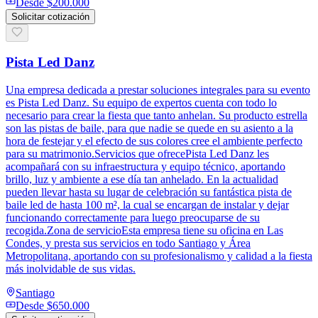
Desde
$200.000
Solicitar cotización
Pista Led Danz
Una empresa dedicada a prestar soluciones integrales para su evento
es Pista Led Danz. Su equipo de expertos cuenta con todo lo
necesario para crear la fiesta que tanto anhelan. Su producto estrella
son las pistas de baile, para que nadie se quede en su asiento a la
hora de festejar y el efecto de sus colores cree el ambiente perfecto
para su matrimonio.Servicios que ofrecePista Led Danz les
acompañará con su infraestructura y equipo técnico, aportando
brillo, luz y ambiente a ese día tan anhelado. En la actualidad
pueden llevar hasta su lugar de celebración su fantástica pista de
baile led de hasta 100 m², la cual se encargan de instalar y dejar
funcionando correctamente para luego preocuparse de su
recogida.Zona de servicioEsta empresa tiene su oficina en Las
Condes, y presta sus servicios en todo Santiago y Área
Metropolitana, aportando con su profesionalismo y calidad a la fiesta
más inolvidable de sus vidas.
Santiago
Desde
$650.000