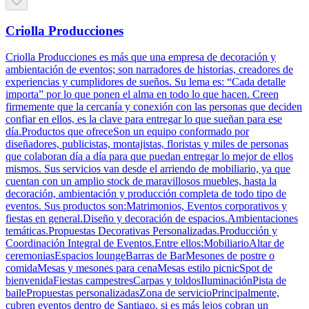
Criolla Producciones
Criolla Producciones es más que una empresa de decoración y
ambientación de eventos; son narradores de historias, creadores de
experiencias y cumplidores de sueños. Su lema es: “Cada detalle
importa” por lo que ponen el alma en todo lo que hacen. Creen
firmemente que la cercanía y conexión con las personas que deciden
confiar en ellos, es la clave para entregar lo que sueñan para ese
día.Productos que ofreceSon un equipo conformado por
diseñadores, publicistas, montajistas, floristas y miles de personas
que colaboran día a día para que puedan entregar lo mejor de ellos
mismos. Sus servicios van desde el arriendo de mobiliario, ya que
cuentan con un amplio stock de maravillosos muebles, hasta la
decoración, ambientación y producción completa de todo tipo de
eventos. Sus productos son:Matrimonios, Eventos corporativos y
fiestas en general.Diseño y decoración de espacios.Ambientaciones
temáticas.Propuestas Decorativas Personalizadas.Producción y
Coordinación Integral de Eventos.Entre ellos:MobiliarioAltar de
ceremoniasEspacios loungeBarras de BarMesones de postre o
comidaMesas y mesones para cenaMesas estilo picnicSpot de
bienvenidaFiestas campestresCarpas y toldosIluminaciónPista de
bailePropuestas personalizadasZona de servicioPrincipalmente,
cubren eventos dentro de Santiago, si es más lejos cobran un