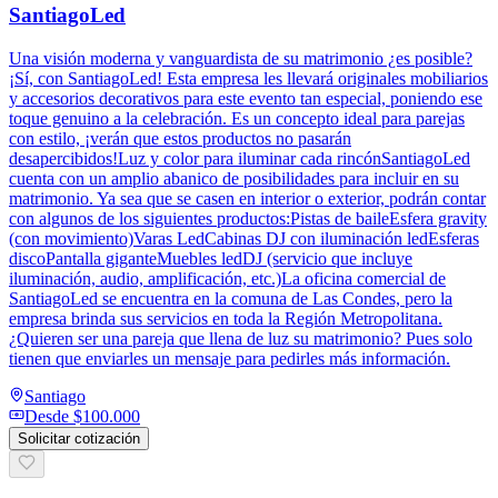
SantiagoLed
Una visión moderna y vanguardista de su matrimonio ¿es posible?
¡Sí, con SantiagoLed! Esta empresa les llevará originales mobiliarios
y accesorios decorativos para este evento tan especial, poniendo ese
toque genuino a la celebración. Es un concepto ideal para parejas
con estilo, ¡verán que estos productos no pasarán
desapercibidos!Luz y color para iluminar cada rincónSantiagoLed
cuenta con un amplio abanico de posibilidades para incluir en su
matrimonio. Ya sea que se casen en interior o exterior, podrán contar
con algunos de los siguientes productos:Pistas de baileEsfera gravity
(con movimiento)Varas LedCabinas DJ con iluminación ledEsferas
discoPantalla giganteMuebles ledDJ (servicio que incluye
iluminación, audio, amplificación, etc.)La oficina comercial de
SantiagoLed se encuentra en la comuna de Las Condes, pero la
empresa brinda sus servicios en toda la Región Metropolitana.
¿Quieren ser una pareja que llena de luz su matrimonio? Pues solo
tienen que enviarles un mensaje para pedirles más información.
Santiago
Desde
$100.000
Solicitar cotización