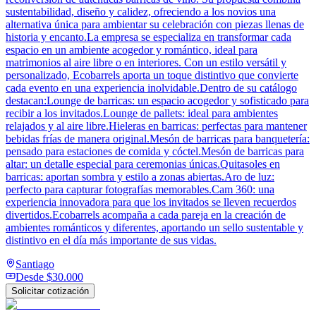
sustentabilidad, diseño y calidez, ofreciendo a los novios una
alternativa única para ambientar su celebración con piezas llenas de
historia y encanto.La empresa se especializa en transformar cada
espacio en un ambiente acogedor y romántico, ideal para
matrimonios al aire libre o en interiores. Con un estilo versátil y
personalizado, Ecobarrels aporta un toque distintivo que convierte
cada evento en una experiencia inolvidable.Dentro de su catálogo
destacan:Lounge de barricas: un espacio acogedor y sofisticado para
recibir a los invitados.Lounge de pallets: ideal para ambientes
relajados y al aire libre.Hieleras en barricas: perfectas para mantener
bebidas frías de manera original.Mesón de barricas para banquetería:
pensado para estaciones de comida y cóctel.Mesón de barricas para
altar: un detalle especial para ceremonias únicas.Quitasoles en
barricas: aportan sombra y estilo a zonas abiertas.Aro de luz:
perfecto para capturar fotografías memorables.Cam 360: una
experiencia innovadora para que los invitados se lleven recuerdos
divertidos.Ecobarrels acompaña a cada pareja en la creación de
ambientes románticos y diferentes, aportando un sello sustentable y
distintivo en el día más importante de sus vidas.
Santiago
Desde
$30.000
Solicitar cotización