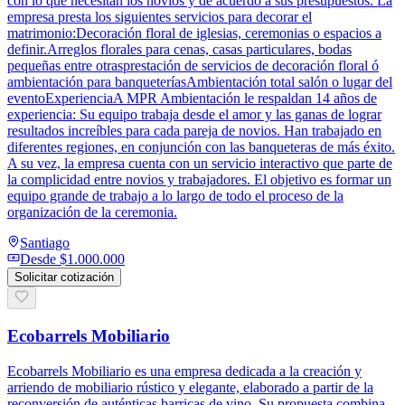
con lo que necesitan los novios y de acuerdo a sus presupuestos. La
empresa presta los siguientes servicios para decorar el
matrimonio:Decoración floral de iglesias, ceremonias o espacios a
definir.Arreglos florales para cenas, casas particulares, bodas
pequeñas entre otrasprestación de servicios de decoración floral ó
ambientación para banqueteríasAmbientación total salón o lugar del
eventoExperienciaA MPR Ambientación le respaldan 14 años de
experiencia: Su equipo trabaja desde el amor y las ganas de lograr
resultados increíbles para cada pareja de novios. Han trabajado en
diferentes regiones, en conjunción con las banqueteras de más éxito.
A su vez, la empresa cuenta con un servicio interactivo que parte de
la complicidad entre novios y trabajadores. El objetivo es formar un
equipo grande de trabajo a lo largo de todo el proceso de la
organización de la ceremonia.
Santiago
Desde
$1.000.000
Solicitar cotización
Ecobarrels Mobiliario
Ecobarrels Mobiliario es una empresa dedicada a la creación y
arriendo de mobiliario rústico y elegante, elaborado a partir de la
reconversión de auténticas barricas de vino. Su propuesta combina