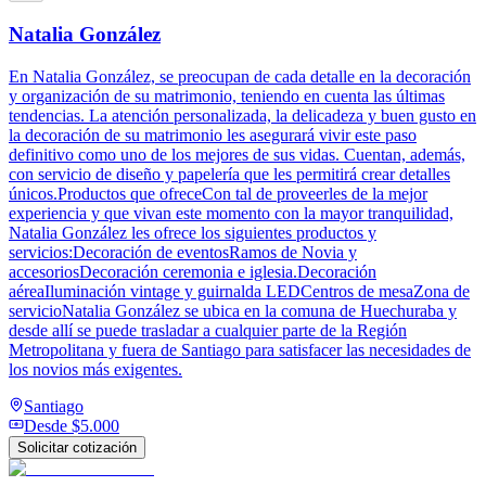
Natalia González
En Natalia González, se preocupan de cada detalle en la decoración
y organización de su matrimonio, teniendo en cuenta las últimas
tendencias. La atención personalizada, la delicadeza y buen gusto en
la decoración de su matrimonio les asegurará vivir este paso
definitivo como uno de los mejores de sus vidas. Cuentan, además,
con servicio de diseño y papelería que les permitirá crear detalles
únicos.Productos que ofreceCon tal de proveerles de la mejor
experiencia y que vivan este momento con la mayor tranquilidad,
Natalia González les ofrece los siguientes productos y
servicios:Decoración de eventosRamos de Novia y
accesoriosDecoración ceremonia e iglesia.Decoración
aéreaIluminación vintage y guirnalda LEDCentros de mesaZona de
servicioNatalia González se ubica en la comuna de Huechuraba y
desde allí se puede trasladar a cualquier parte de la Región
Metropolitana y fuera de Santiago para satisfacer las necesidades de
los novios más exigentes.
Santiago
Desde
$5.000
Solicitar cotización