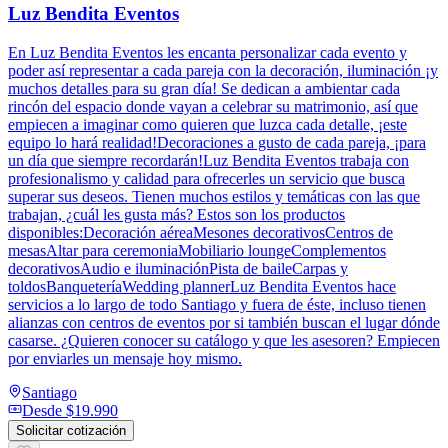
Luz Bendita Eventos
En Luz Bendita Eventos les encanta personalizar cada evento y
poder así representar a cada pareja con la decoración, iluminación ¡y
muchos detalles para su gran día! Se dedican a ambientar cada
rincón del espacio donde vayan a celebrar su matrimonio, así que
empiecen a imaginar como quieren que luzca cada detalle, ¡este
equipo lo hará realidad!Decoraciones a gusto de cada pareja, ¡para
un día que siempre recordarán!Luz Bendita Eventos trabaja con
profesionalismo y calidad para ofrecerles un servicio que busca
superar sus deseos. Tienen muchos estilos y temáticas con las que
trabajan, ¿cuál les gusta más? Estos son los productos
disponibles:Decoración aéreaMesones decorativosCentros de
mesasAltar para ceremoniaMobiliario loungeComplementos
decorativosAudio e iluminaciónPista de baileCarpas y
toldosBanqueteríaWedding plannerLuz Bendita Eventos hace
servicios a lo largo de todo Santiago y fuera de éste, incluso tienen
alianzas con centros de eventos por si también buscan el lugar dónde
casarse. ¿Quieren conocer su catálogo y que les asesoren? Empiecen
por enviarles un mensaje hoy mismo.
Santiago
Desde
$19.990
Solicitar cotización