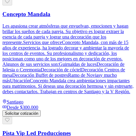
Concepto Mandala
Les apasiona crear atmósferas que envuelvan, emocionen y hagan
brillar los sueños de cada pareja. Su objetivo es lograr extraer la
esencia de cada pareja y lograr una decoración que los
represente.Servicios que ofreceConcepto Mandala, con más de 15
años de experiencia, ha logrado decorar y ambientar la mayoría de
los centros de eventos. Su profesionalismo y dedicación, los
posicionan como uno de los mejores en decoración de eventos.
Algunos de sus servicios son:Guirnaldas de lucesDecoración de
Iglesia o CeremoniaDecoración de cóctelDecoración Centros de
mesaDecoración Buffet de postresRamo de Noviasy mucho
másUbicaciónConcepto Mandala crea ambientaciones impactantes
para matrimonios. Si deseas una decoración hermosa y sin estresarte,
debes contactarlos. Trabajan en centros de Santiago y la V Región.
Santiago
Desde
$300.000
Solicitar cotización
Pista Vip Led Producciones