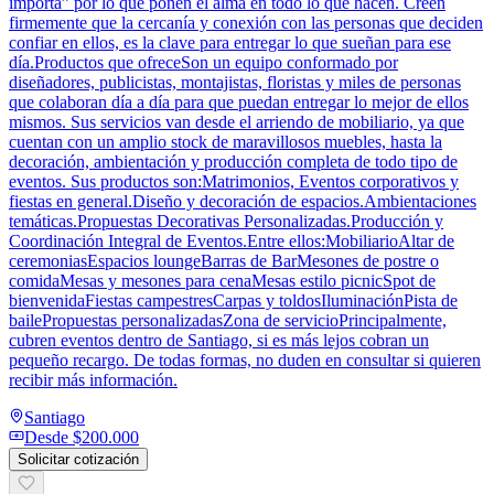
importa” por lo que ponen el alma en todo lo que hacen. Creen
firmemente que la cercanía y conexión con las personas que deciden
confiar en ellos, es la clave para entregar lo que sueñan para ese
día.Productos que ofreceSon un equipo conformado por
diseñadores, publicistas, montajistas, floristas y miles de personas
que colaboran día a día para que puedan entregar lo mejor de ellos
mismos. Sus servicios van desde el arriendo de mobiliario, ya que
cuentan con un amplio stock de maravillosos muebles, hasta la
decoración, ambientación y producción completa de todo tipo de
eventos. Sus productos son:Matrimonios, Eventos corporativos y
fiestas en general.Diseño y decoración de espacios.Ambientaciones
temáticas.Propuestas Decorativas Personalizadas.Producción y
Coordinación Integral de Eventos.Entre ellos:MobiliarioAltar de
ceremoniasEspacios loungeBarras de BarMesones de postre o
comidaMesas y mesones para cenaMesas estilo picnicSpot de
bienvenidaFiestas campestresCarpas y toldosIluminaciónPista de
bailePropuestas personalizadasZona de servicioPrincipalmente,
cubren eventos dentro de Santiago, si es más lejos cobran un
pequeño recargo. De todas formas, no duden en consultar si quieren
recibir más información.
Santiago
Desde
$200.000
Solicitar cotización