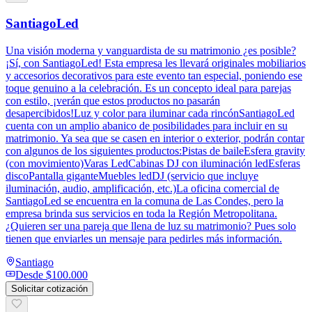
SantiagoLed
Una visión moderna y vanguardista de su matrimonio ¿es posible?
¡Sí, con SantiagoLed! Esta empresa les llevará originales mobiliarios
y accesorios decorativos para este evento tan especial, poniendo ese
toque genuino a la celebración. Es un concepto ideal para parejas
con estilo, ¡verán que estos productos no pasarán
desapercibidos!Luz y color para iluminar cada rincónSantiagoLed
cuenta con un amplio abanico de posibilidades para incluir en su
matrimonio. Ya sea que se casen en interior o exterior, podrán contar
con algunos de los siguientes productos:Pistas de baileEsfera gravity
(con movimiento)Varas LedCabinas DJ con iluminación ledEsferas
discoPantalla giganteMuebles ledDJ (servicio que incluye
iluminación, audio, amplificación, etc.)La oficina comercial de
SantiagoLed se encuentra en la comuna de Las Condes, pero la
empresa brinda sus servicios en toda la Región Metropolitana.
¿Quieren ser una pareja que llena de luz su matrimonio? Pues solo
tienen que enviarles un mensaje para pedirles más información.
Santiago
Desde
$100.000
Solicitar cotización