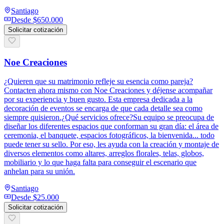
Santiago
Desde
$650.000
Solicitar cotización
Noe Creaciones
¿Quieren que su matrimonio refleje su esencia como pareja?
Contacten ahora mismo con Noe Creaciones y déjense acompañar
por su experiencia y buen gusto. Esta empresa dedicada a la
decoración de eventos se encarga de que cada detalle sea como
siempre quisieron.¿Qué servicios ofrece?Su equipo se preocupa de
diseñar los diferentes espacios que conforman su gran día: el área de
ceremonia, el banquete, espacios fotográficos, la bienvenida... todo
puede tener su sello. Por eso, les ayuda con la creación y montaje de
diversos elementos como altares, arreglos florales, telas, globos,
mobiliario y lo que haga falta para conseguir el escenario que
anhelan para su unión.
Santiago
Desde
$25.000
Solicitar cotización