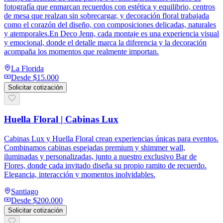
fotografía que enmarcan recuerdos con estética y equilibrio, centros
de mesa que realzan sin sobrecargar, y decoración floral trabajada
como el corazón del diseño, con composiciones delicadas, naturales
y atemporales.En Deco Jenn, cada montaje es una experiencia visual
y emocional, donde el detalle marca la diferencia y la decoración
acompaña los momentos que realmente importan.
La Florida
Desde
$15.000
Solicitar cotización
Huella Floral | Cabinas Lux
Cabinas Lux y Huella Floral crean experiencias únicas para eventos.
Combinamos cabinas espejadas premium y shimmer wall,
iluminadas y personalizadas, junto a nuestro exclusivo Bar de
Flores, donde cada invitado diseña su propio ramito de recuerdo.
Elegancia, interacción y momentos inolvidables.
Santiago
Desde
$200.000
Solicitar cotización