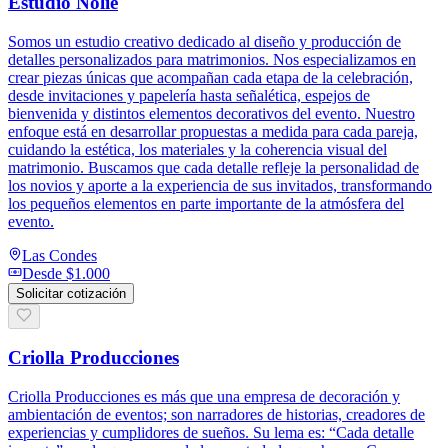
Estudio Nolié
Somos un estudio creativo dedicado al diseño y producción de
detalles personalizados para matrimonios. Nos especializamos en
crear piezas únicas que acompañan cada etapa de la celebración,
desde invitaciones y papelería hasta señalética, espejos de
bienvenida y distintos elementos decorativos del evento. Nuestro
enfoque está en desarrollar propuestas a medida para cada pareja,
cuidando la estética, los materiales y la coherencia visual del
matrimonio. Buscamos que cada detalle refleje la personalidad de
los novios y aporte a la experiencia de sus invitados, transformando
los pequeños elementos en parte importante de la atmósfera del
evento.
Las Condes
Desde
$1.000
Solicitar cotización
Criolla Producciones
Criolla Producciones es más que una empresa de decoración y
ambientación de eventos; son narradores de historias, creadores de
experiencias y cumplidores de sueños. Su lema es: “Cada detalle