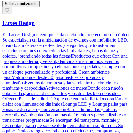
Solicitar cotización
Luxes Design
En Luxes Design creen que cada celebración merece un sello único.
Se especializan en la ambientación de eventos con mobiliario LED,
creando atmósferas envolventes y elegantes que transforman
espacios comunes en experiencias inolvidables, llenas de luz y
colores, ¡prendiendo todas las fiestas!Productos que ofreceCon una
propuesta moderna y versátil, dan vida a matrimonios, eventos
corporativos, cumpleaños y celebraciones especiales, siempre con
un enfoque personalizado y profesional. Crean ambientes
para:Matrimonios desde 30 personasFiestas privadas y
cumpleañosEventos de empresa y lanzamientosCelebraciones
temáticas y despedidasActivaciones de marcaDonde cada rincón
cobra vida gracias al diseño, la luz y los detalles bien pensados.
Ofrecen:Pistas de baile LED que encienden la fiestaDecoración de
cielos con iluminación dinámicaLounge LED y Lounge pallet para
zonas de descanso y conversaciónBarras iluminadas y tótems
decorativosAmbientación con más de 16 colores personalizables o
transiciones programadasSe encargan del transporte, montaje y
desmontaje, para que solo se dediquen a disfrutar su gran día. Su
equipo técnico y logístico trabaja con eficiencia y compromiso,