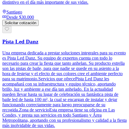
distintivo en el día más importante de sus vidas.
Santiago
Desde
$30.000
Solicitar cotización
Pista Led Danz
Una empresa dedicada a prestar soluciones integrales para su evento
es Pista Led Danz. Su equipo de expertos cuenta con todo lo
necesario para crear la fiesta que tanto anhelan. Su producto estrella
son las pistas de baile, para que nadie se quede en su asiento a la
hora de festejar y el efecto de sus colores cree el ambiente perfecto
para su matrimonio.Servicios que ofrecePista Led Danz les
acompañará con su infraestructura y equipo técnico, aportando
brillo, luz y ambiente a ese día tan anhelado. En la actualidad
pueden llevar hasta su lugar de celebración su fantástica pista de
baile led de hasta 100 m², la cual se encargan de instalar y dejar
funcionando correctamente para luego preocuparse de su
recogida.Zona de servicioEsta empresa tiene su oficina en Las
Condes, y presta sus servicios en todo Santiago y Área
Metropolitana, aportando con su profesionalismo y calidad a la fiesta
más inolvidable de sus vidas.