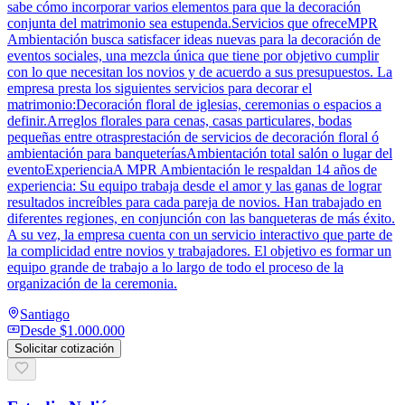
sabe cómo incorporar varios elementos para que la decoración
conjunta del matrimonio sea estupenda.Servicios que ofreceMPR
Ambientación busca satisfacer ideas nuevas para la decoración de
eventos sociales, una mezcla única que tiene por objetivo cumplir
con lo que necesitan los novios y de acuerdo a sus presupuestos. La
empresa presta los siguientes servicios para decorar el
matrimonio:Decoración floral de iglesias, ceremonias o espacios a
definir.Arreglos florales para cenas, casas particulares, bodas
pequeñas entre otrasprestación de servicios de decoración floral ó
ambientación para banqueteríasAmbientación total salón o lugar del
eventoExperienciaA MPR Ambientación le respaldan 14 años de
experiencia: Su equipo trabaja desde el amor y las ganas de lograr
resultados increíbles para cada pareja de novios. Han trabajado en
diferentes regiones, en conjunción con las banqueteras de más éxito.
A su vez, la empresa cuenta con un servicio interactivo que parte de
la complicidad entre novios y trabajadores. El objetivo es formar un
equipo grande de trabajo a lo largo de todo el proceso de la
organización de la ceremonia.
Santiago
Desde
$1.000.000
Solicitar cotización