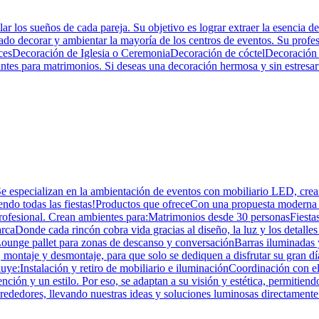
r los sueños de cada pareja. Su objetivo es lograr extraer la esencia de
do decorar y ambientar la mayoría de los centros de eventos. Su profe
 lucesDecoración de Iglesia o CeremoniaDecoración de cóctelDecoraci
 para matrimonios. Si deseas una decoración hermosa y sin estresarte,
e especializan en la ambientación de eventos con mobiliario LED, crea
diendo todas las fiestas!Productos que ofreceCon una propuesta moderna 
 profesional. Crean ambientes para:Matrimonios desde 30 personasFiest
aDonde cada rincón cobra vida gracias al diseño, la luz y los detalle
ounge pallet para zonas de descanso y conversaciónBarras iluminadas 
 montaje y desmontaje, para que solo se dediquen a disfrutar su gran dí
cluye:Instalación y retiro de mobiliario e iluminaciónCoordinación con e
tención y un estilo. Por eso, se adaptan a su visión y estética, permit
rededores, llevando nuestras ideas y soluciones luminosas directamente 