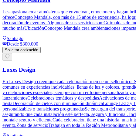
Les apasiona crear atmósferas que envuelvan, emocionen y hagan brilla
ofreceConcepto Mandala, con más de 15 años de experiencia, ha logra
decoración de eventos. Algunos de sus servicios son:Guirnaldas de
mucho másUbicaciónConcepto Mandala crea ambientaciones impactantes
Santiago
Desde
$300.000
Solicitar cotización
Luxes Design
En Luxes Design creen que cada celebración merece un sello único. S
comunes en experiencias inolvidables, llenas de luz y colores, ¡pren
y celebraciones especiales, siempre con un enfoque personalizado y
lanzamientosCelebraciones temáticas y despedidasActivaciones de marc
fiestaDecoración de cielos con iluminación dinámicaLounge LED y L
personalizables o transiciones programadasSe encargan del transporte,
asegurando que cada instalación esté perfecta, segura y funcional. In
montaje seguro y eficienteCada celebración tiene una historia, una in
evento.Zona de servicioTrabajan en toda la Región Metropolitana y al
Santiago