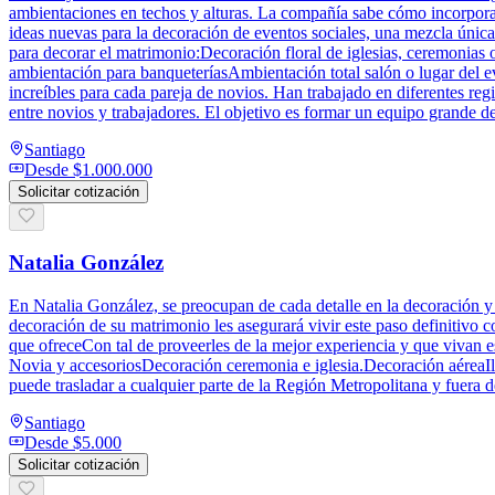
ambientaciones en techos y alturas. La compañía sabe cómo incorpora
ideas nuevas para la decoración de eventos sociales, una mezcla única 
para decorar el matrimonio:Decoración floral de iglesias, ceremonias o 
ambientación para banqueteríasAmbientación total salón o lugar del 
increíbles para cada pareja de novios. Han trabajado en diferentes reg
entre novios y trabajadores. El objetivo es formar un equipo grande de
Santiago
Desde
$1.000.000
Solicitar cotización
Natalia González
En Natalia González, se preocupan de cada detalle en la decoración y 
decoración de su matrimonio les asegurará vivir este paso definitivo 
que ofreceCon tal de proveerles de la mejor experiencia y que vivan 
Novia y accesoriosDecoración ceremonia e iglesia.Decoración aéreaI
puede trasladar a cualquier parte de la Región Metropolitana y fuera d
Santiago
Desde
$5.000
Solicitar cotización