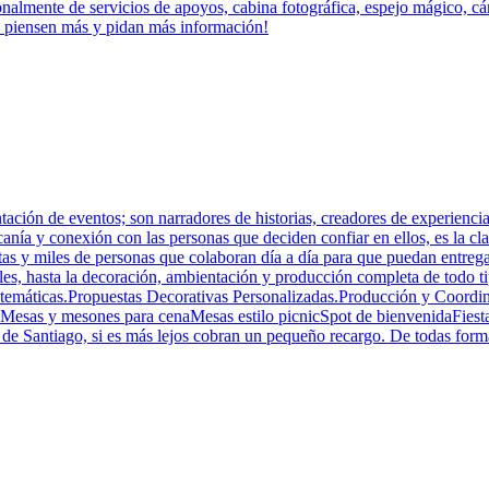
onalmente de servicios de apoyos, cabina fotográfica, espejo mágico, cám
lo piensen más y pidan más información!
ción de eventos; son narradores de historias, creadores de experiencia
nía y conexión con las personas que deciden confiar en ellos, es la cl
stas y miles de personas que colaboran día a día para que puedan entrega
les, hasta la decoración, ambientación y producción completa de todo t
temáticas.Propuestas Decorativas Personalizadas.Producción y Coordina
esas y mesones para cenaMesas estilo picnicSpot de bienvenidaFiestas
de Santiago, si es más lejos cobran un pequeño recargo. De todas forma