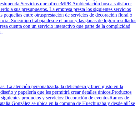
a estupenda.Servicios que ofreceMPR Ambientación busca satisfacer
erdo a sus presupuestos. La empresa presta los siguientes servicios
as pequeñas entre otrasprestación de servicios de decoración floral ó
ia: Su equipo trabaja desde el amor y las ganas de lograr resultados
resa cuenta con un servicio interactivo que parte de la complicidad
a.
as. La atención personalizada, la delicadeza y buen gusto en la
iseño y papelería que les permitirá crear detalles únicos.Productos
os siguientes productos y servicios:Decoración de eventosRamos de
talia González se ubica en la comuna de Huechuraba y desde allí se