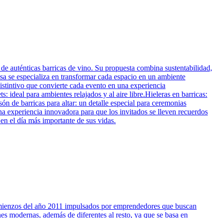
 de auténticas barricas de vino. Su propuesta combina sustentabilidad,
esa se especializa en transformar cada espacio en un ambiente
distintivo que convierte cada evento en una experiencia
: ideal para ambientes relajados y al aire libre.Hieleras en barricas:
n de barricas para altar: un detalle especial para ceremonias
na experiencia innovadora para que los invitados se lleven recuerdos
 en el día más importante de sus vidas.
omienzos del año 2011 impulsados por emprendedores que buscan
nes modernas, además de diferentes al resto, ya que se basa en