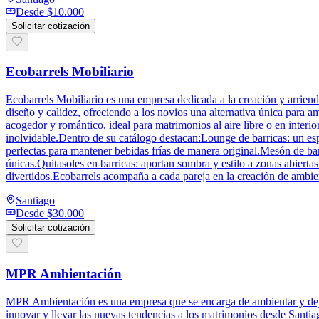
Desde
$10.000
Solicitar cotización
Ecobarrels Mobiliario
Ecobarrels Mobiliario es una empresa dedicada a la creación y arriendo
diseño y calidez, ofreciendo a los novios una alternativa única para a
acogedor y romántico, ideal para matrimonios al aire libre o en interi
inolvidable.Dentro de su catálogo destacan:Lounge de barricas: un espac
perfectas para mantener bebidas frías de manera original.Mesón de bar
únicas.Quitasoles en barricas: aportan sombra y estilo a zonas abiert
divertidos.Ecobarrels acompaña a cada pareja en la creación de ambient
Santiago
Desde
$30.000
Solicitar cotización
MPR Ambientación
MPR Ambientación es una empresa que se encarga de ambientar y dej
innovar y llevar las nuevas tendencias a los matrimonios desde Santia