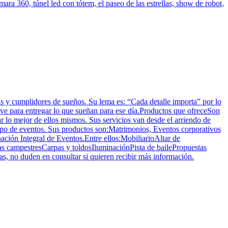
ara 360, túnel led con tótem, el paseo de las estrellas, show de robot,
s y cumplidores de sueños. Su lema es: “Cada detalle importa” por lo
ave para entregar lo que sueñan para ese día.Productos que ofreceSon
r lo mejor de ellos mismos. Sus servicios van desde el arriendo de
ipo de eventos. Sus productos son:Matrimonios, Eventos corporativos
ción Integral de Eventos.Entre ellos:MobiliarioAltar de
 campestresCarpas y toldosIluminaciónPista de bailePropuestas
s, no duden en consultar si quieren recibir más información.