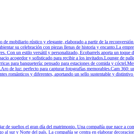
 de mobiliario rústico y elegante, elaborado a partir de la reconversión
mbientar su celebración con piezas llenas de historia y encanto.La empr
ores. Con un estilo versátil y personalizado, Ecobarrels aporta un toque 
io acogedor y sofisticado para recibir a los invitados.Lounge de pallets
ricas para banquetería: pensado para estaciones de comida y cóctel.Mesó
as.Aro de luz: perfecto para capturar fotografías memorables.Cam 360: u
es románticos y diferentes, aportando un sello sustentable y distintivo
ar de sueños el gran día del matrimonio. Una compañía que nace a c
go al sur y Norte del país. La compañía se centra en elaborar decoracio