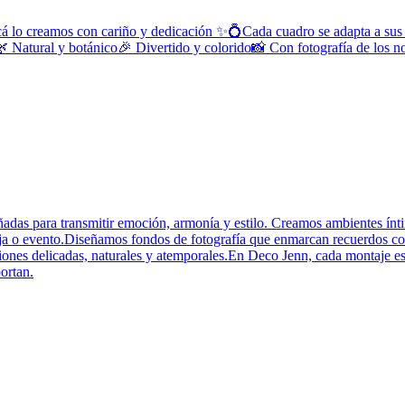
, acá lo creamos con cariño y dedicación ✨💍Cada cuadro se adapta a sus 
ge🌿 Natural y botánico🎉 Divertido y colorido📸 Con fotografía de los
ñadas para transmitir emoción, armonía y estilo. Creamos ambientes ínt
reja o evento.Diseñamos fondos de fotografía que enmarcan recuerdos con
iones delicadas, naturales y atemporales.En Deco Jenn, cada montaje es
ortan.