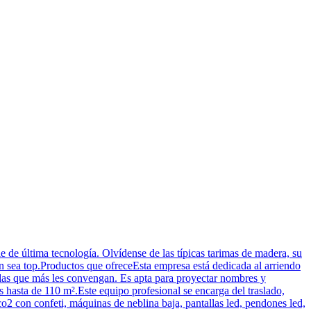
e de última tecnología. Olvídense de las típicas tarimas de madera, su
ón sea top.Productos que ofreceEsta empresa está dedicada al arriendo
didas que más les convengan. Es apta para proyectar nombres y
s hasta de 110 m².Este equipo profesional se encarga del traslado,
2 con confeti, máquinas de neblina baja, pantallas led, pendones led,