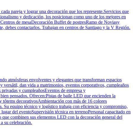
 cada pareja y lograr una decoración que los represente.Servicios que
sionalismo y dedicación, los posicionan como uno de los mejores en
ón Centros de mesaDecoración Buffet de postresRamo de Noviasy
 debes contactarlos. Trabajan en centros de Santiago y la V Región.
ndo atmósferas envolventes y elegantes que transforman espacios
y versátil, dan vida a matrimonios, eventos corporativos, cumpleaños
as privadas y cumpleañosEventos de empresa y
s bien pensados. Ofrecen:Pistas de baile LED que encienden la
y tótems decorativosAmbientación con más de 16 colores
a. Su equipo técnico y logístico trabaja con eficiencia y compromiso,
l lugar del eventoSupervisión técnica en terrenoPersonal capacitado en
iendo que combinen sus elementos LED con la decoración general del
a su celebración.