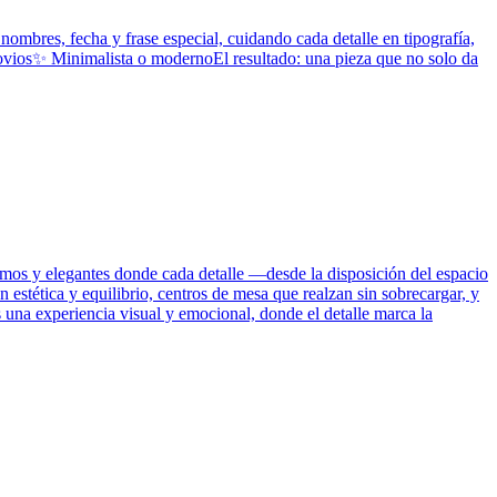
nombres, fecha y frase especial, cuidando cada detalle en tipografía,
 novios✨ Minimalista o modernoEl resultado: una pieza que no solo da
imos y elegantes donde cada detalle —desde la disposición del espacio
 estética y equilibrio, centros de mesa que realzan sin sobrecargar, y
 una experiencia visual y emocional, donde el detalle marca la