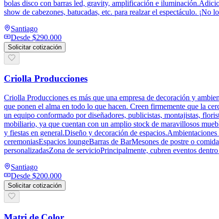
bolas disco con barras led, gravity, amplificación e iluminación.Adici
show de cabezones, batucadas, etc. para realzar el espectáculo. ¡No 
Santiago
Desde
$290.000
Solicitar cotización
Criolla Producciones
Criolla Producciones es más que una empresa de decoración y ambienta
que ponen el alma en todo lo que hacen. Creen firmemente que la cerca
un equipo conformado por diseñadores, publicistas, montajistas, flori
mobiliario, ya que cuentan con un amplio stock de maravillosos mueb
y fiestas en general.Diseño y decoración de espacios.Ambientaciones 
ceremoniasEspacios loungeBarras de BarMesones de postre o comidaM
personalizadasZona de servicioPrincipalmente, cubren eventos dentro 
Santiago
Desde
$200.000
Solicitar cotización
Matri de Color