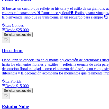
Si buscas un cuadro que refleje su historia y el estilo de su gran día
colores e ilustraciones.🌸 Romántico y floral🖤 Estilo pizarra vinta
la bienvenida, sino que se transforma en un recuerdo para siempre 🥰
Las Condes
Desde
$25.000
Solicitar cotización
Deco Jenn
Deco Jenn se especializa en el montaje y creación de ceremonias dise
hasta los elementos florales y textiles— refleja la esencia de cada pa
decoración floral trabajada como el corazón del diseño, con composic
diferencia y la decoración acompaña los momentos que realmente imp
La Florida
Desde
$15.000
Solicitar cotización
Estudio Nolié