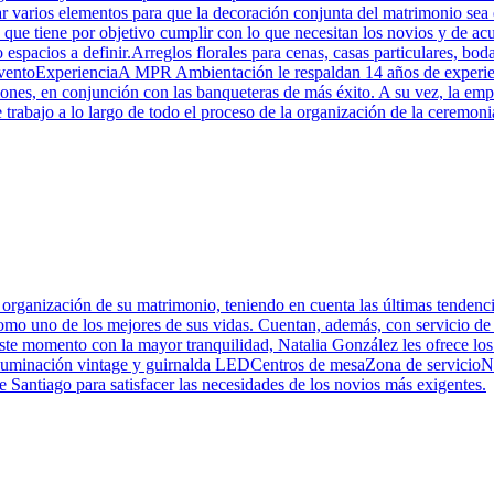
r varios elementos para que la decoración conjunta del matrimonio se
que tiene por objetivo cumplir con lo que necesitan los novios y de acu
espacios a definir.Arreglos florales para cenas, casas particulares, bod
eventoExperienciaA MPR Ambientación le respaldan 14 años de experienc
iones, en conjunción con las banqueteras de más éxito. A su vez, la emp
 trabajo a lo largo de todo el proceso de la organización de la ceremoni
organización de su matrimonio, teniendo en cuenta las últimas tendenci
como uno de los mejores de sus vidas. Cuentan, además, con servicio de d
este momento con la mayor tranquilidad, Natalia González les ofrece l
luminación vintage y guirnalda LEDCentros de mesaZona de servicioNa
e Santiago para satisfacer las necesidades de los novios más exigentes.