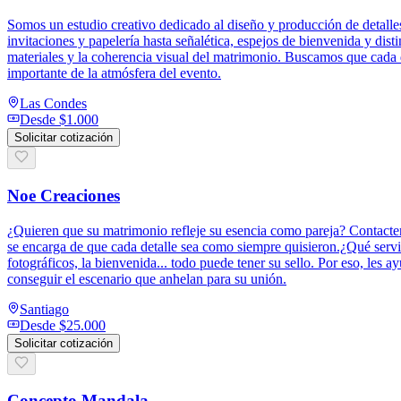
Somos un estudio creativo dedicado al diseño y producción de detalle
invitaciones y papelería hasta señalética, espejos de bienvenida y dist
materiales y la coherencia visual del matrimonio. Buscamos que cada de
importante de la atmósfera del evento.
Las Condes
Desde
$1.000
Solicitar cotización
Noe Creaciones
¿Quieren que su matrimonio refleje su esencia como pareja? Contact
se encarga de que cada detalle sea como siempre quisieron.¿Qué servic
fotográficos, la bienvenida... todo puede tener su sello. Por eso, les a
conseguir el escenario que anhelan para su unión.
Santiago
Desde
$25.000
Solicitar cotización
Concepto Mandala