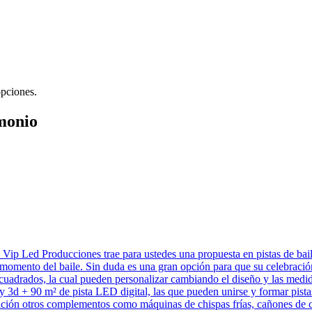
opciones.
monio
a Vip Led Producciones trae para ustedes una propuesta en pistas de bail
l momento del baile. Sin duda es una gran opción para que su celebraci
os cuadrados, la cual pueden personalizar cambiando el diseño y las me
ty 3d + 90 m² de pista LED digital, las que pueden unirse y formar pista
ición otros complementos como máquinas de chispas frías, cañones de co