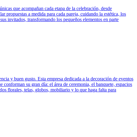
 únicas que acompañan cada etapa de la celebración, desde
lar propuestas a medida para cada pareja, cuidando la estética, los
e sus invitados, transformando los pequeños elementos en parte
ncia y buen gusto. Esta empresa dedicada a la decoración de eventos
e conforman su gran día: el área de ceremonia, el banquete, espacios
os florales, telas, globos, mobiliario y lo que haga falta para