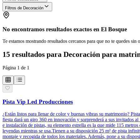
Filtros de Decoración
No encontramos resultados exactos en
El Bosque
Te estamos mostrando resultados cercanos para que no te quedes sin 
15
resultados
para
Decoración para matri
Página
1
de
1
Pista Vip Led Producciones
¿Están listos para llenar de color y buenas vibras su matrimonio? Pist
fiesta dará un giro 360 en innovación y sorprenderá a sus invitados a
e instalación de pistas, su elemento estrella es la que mide 115 metr
leyendas mientras se usa.Tienen a su disposición 25 m² de pista infini
montaje y recogida de todos los materiales. Además, pone a su dispos