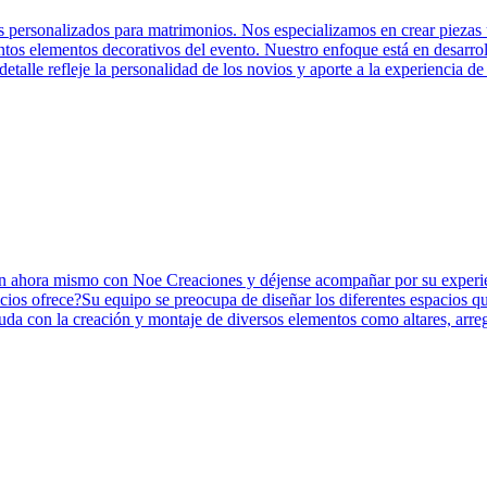
s personalizados para matrimonios. Nos especializamos en crear piezas
intos elementos decorativos del evento. Nuestro enfoque está en desarrol
talle refleje la personalidad de los novios y aporte a la experiencia d
en ahora mismo con Noe Creaciones y déjense acompañar por su experie
ios ofrece?Su equipo se preocupa de diseñar los diferentes espacios qu
yuda con la creación y montaje de diversos elementos como altares, arregl