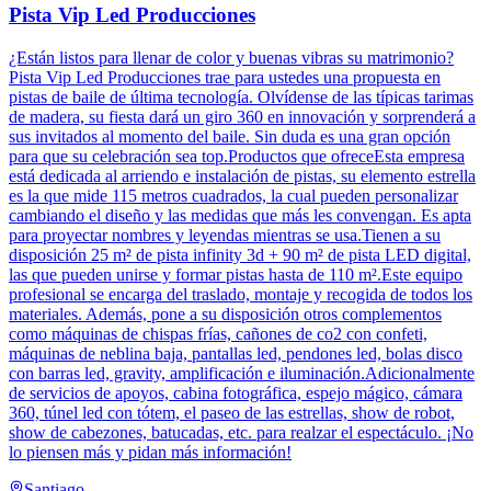
Pista Vip Led Producciones
¿Están listos para llenar de color y buenas vibras su matrimonio?
Pista Vip Led Producciones trae para ustedes una propuesta en
pistas de baile de última tecnología. Olvídense de las típicas tarimas
de madera, su fiesta dará un giro 360 en innovación y sorprenderá a
sus invitados al momento del baile. Sin duda es una gran opción
para que su celebración sea top.Productos que ofreceEsta empresa
está dedicada al arriendo e instalación de pistas, su elemento estrella
es la que mide 115 metros cuadrados, la cual pueden personalizar
cambiando el diseño y las medidas que más les convengan. Es apta
para proyectar nombres y leyendas mientras se usa.Tienen a su
disposición 25 m² de pista infinity 3d + 90 m² de pista LED digital,
las que pueden unirse y formar pistas hasta de 110 m².Este equipo
profesional se encarga del traslado, montaje y recogida de todos los
materiales. Además, pone a su disposición otros complementos
como máquinas de chispas frías, cañones de co2 con confeti,
máquinas de neblina baja, pantallas led, pendones led, bolas disco
con barras led, gravity, amplificación e iluminación.Adicionalmente
de servicios de apoyos, cabina fotográfica, espejo mágico, cámara
360, túnel led con tótem, el paseo de las estrellas, show de robot,
show de cabezones, batucadas, etc. para realzar el espectáculo. ¡No
lo piensen más y pidan más información!
Santiago