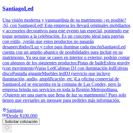
SantiagoLed
Una visión moderna y vanguardista de su matrimonio ¿es posible?
¡Sí, con SantiagoLed! Esta empresa les llevará originales mobiliarios
y accesorios decorativos para este evento tan especial, poniendo ese
toque genuino a la celebración. Es un concepto ideal para parejas
con estilo, ¡verán que estos productos no pasarán
desapercibidos!Luz y color para iluminar cada rincónSantiagoLed
cuenta con un amplio abanico de posibilidades para incluir en su
matrimonio. Ya sea que se casen en interior o exterior, podrán contar
con algunos de los siguientes productos:Pistas de baileEsfera gravity
(con movimiento)Varas LedCabinas DJ con iluminación ledEsferas
discoPantalla giganteMuebles ledDJ (servicio que incluye
iluminación, audio, amplificación, etc.)La oficina comercial de
SantiagoLed se encuentra en la comuna de Las Condes, pero la
empresa brinda sus servicios en toda la Región Metropolitana.
¿Quieren ser una pareja que llena de luz su matrimonio? Pues solo
tienen que enviarles un mensaje para pedirles más información.
Santiago
Desde
$100.000
Solicitar cotización