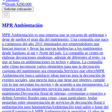
Desde
$290.000
Solicitar cotización
MPR Ambientación
MPR Ambientación es una empresa que se encarga de ambientar y
dejar de sueños el gran día del matrimonio. Una compañía que nace
a comienzos del año 2011 impulsados por emprendedores que
buscan innovar y llevar las nuevas tendencias a los matrimonios
desde Santiago al sur y Norte del país. La compañía se centra en
elaborar decoraciones modernas, además de diferentes al resto, ya
que se basa en ambientaciones en techos y alturas. La compañía
sabe cómo incorporar varios elementos para que la decoración
conjunta del matrimonio sea estupenda.Servicios que ofreceMPR
Ambientación busca satisfacer ideas nuevas para la decoración de
eventos sociales, una mezcla única que tiene por objetivo cumplir
con lo que necesitan los novios y de acuerdo a sus presupuestos. La
empresa presta los siguientes servicios para decorar el
matrimonio:Decoración floral de iglesias, ceremonias o espacios a
definir.Arreglos florales para cenas, casas particulares, bodas
pequeñas entre otrasprestación de servicios de decoración floral ó
ambientación para banqueteríasAmbientación total salón o lugar del
eventoExperienciaA MPR Ambientación le respaldan 14 años de