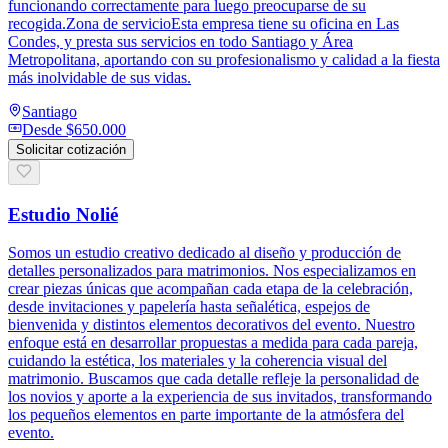
funcionando correctamente para luego preocuparse de su
recogida.Zona de servicioEsta empresa tiene su oficina en Las
Condes, y presta sus servicios en todo Santiago y Área
Metropolitana, aportando con su profesionalismo y calidad a la fiesta
más inolvidable de sus vidas.
Santiago
Desde
$650.000
Solicitar cotización
Estudio Nolié
Somos un estudio creativo dedicado al diseño y producción de
detalles personalizados para matrimonios. Nos especializamos en
crear piezas únicas que acompañan cada etapa de la celebración,
desde invitaciones y papelería hasta señalética, espejos de
bienvenida y distintos elementos decorativos del evento. Nuestro
enfoque está en desarrollar propuestas a medida para cada pareja,
cuidando la estética, los materiales y la coherencia visual del
matrimonio. Buscamos que cada detalle refleje la personalidad de
los novios y aporte a la experiencia de sus invitados, transformando
los pequeños elementos en parte importante de la atmósfera del
evento.