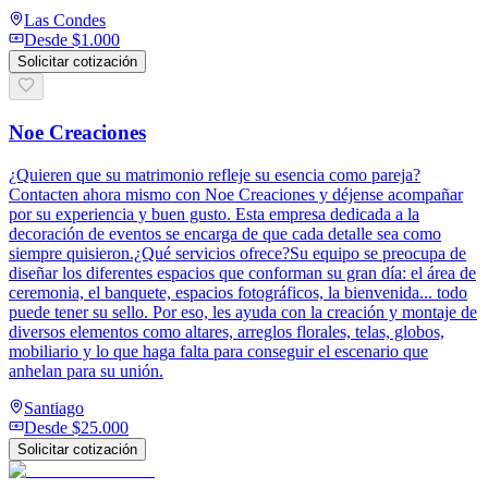
Las Condes
Desde
$1.000
Solicitar cotización
Noe Creaciones
¿Quieren que su matrimonio refleje su esencia como pareja?
Contacten ahora mismo con Noe Creaciones y déjense acompañar
por su experiencia y buen gusto. Esta empresa dedicada a la
decoración de eventos se encarga de que cada detalle sea como
siempre quisieron.¿Qué servicios ofrece?Su equipo se preocupa de
diseñar los diferentes espacios que conforman su gran día: el área de
ceremonia, el banquete, espacios fotográficos, la bienvenida... todo
puede tener su sello. Por eso, les ayuda con la creación y montaje de
diversos elementos como altares, arreglos florales, telas, globos,
mobiliario y lo que haga falta para conseguir el escenario que
anhelan para su unión.
Santiago
Desde
$25.000
Solicitar cotización