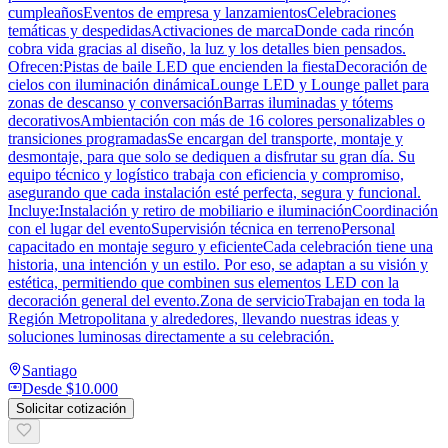
cumpleañosEventos de empresa y lanzamientosCelebraciones
temáticas y despedidasActivaciones de marcaDonde cada rincón
cobra vida gracias al diseño, la luz y los detalles bien pensados.
Ofrecen:Pistas de baile LED que encienden la fiestaDecoración de
cielos con iluminación dinámicaLounge LED y Lounge pallet para
zonas de descanso y conversaciónBarras iluminadas y tótems
decorativosAmbientación con más de 16 colores personalizables o
transiciones programadasSe encargan del transporte, montaje y
desmontaje, para que solo se dediquen a disfrutar su gran día. Su
equipo técnico y logístico trabaja con eficiencia y compromiso,
asegurando que cada instalación esté perfecta, segura y funcional.
Incluye:Instalación y retiro de mobiliario e iluminaciónCoordinación
con el lugar del eventoSupervisión técnica en terrenoPersonal
capacitado en montaje seguro y eficienteCada celebración tiene una
historia, una intención y un estilo. Por eso, se adaptan a su visión y
estética, permitiendo que combinen sus elementos LED con la
decoración general del evento.Zona de servicioTrabajan en toda la
Región Metropolitana y alrededores, llevando nuestras ideas y
soluciones luminosas directamente a su celebración.
Santiago
Desde
$10.000
Solicitar cotización