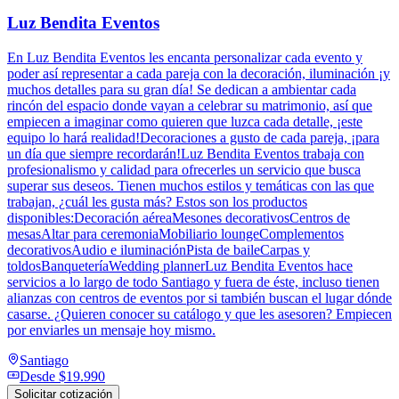
Luz Bendita Eventos
En Luz Bendita Eventos les encanta personalizar cada evento y
poder así representar a cada pareja con la decoración, iluminación ¡y
muchos detalles para su gran día! Se dedican a ambientar cada
rincón del espacio donde vayan a celebrar su matrimonio, así que
empiecen a imaginar como quieren que luzca cada detalle, ¡este
equipo lo hará realidad!Decoraciones a gusto de cada pareja, ¡para
un día que siempre recordarán!Luz Bendita Eventos trabaja con
profesionalismo y calidad para ofrecerles un servicio que busca
superar sus deseos. Tienen muchos estilos y temáticas con las que
trabajan, ¿cuál les gusta más? Estos son los productos
disponibles:Decoración aéreaMesones decorativosCentros de
mesasAltar para ceremoniaMobiliario loungeComplementos
decorativosAudio e iluminaciónPista de baileCarpas y
toldosBanqueteríaWedding plannerLuz Bendita Eventos hace
servicios a lo largo de todo Santiago y fuera de éste, incluso tienen
alianzas con centros de eventos por si también buscan el lugar dónde
casarse. ¿Quieren conocer su catálogo y que les asesoren? Empiecen
por enviarles un mensaje hoy mismo.
Santiago
Desde
$19.990
Solicitar cotización