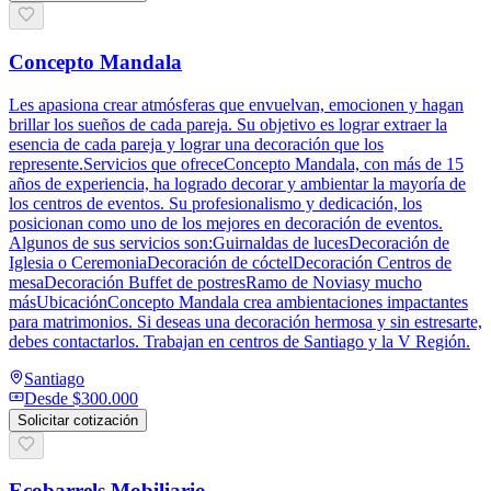
Concepto Mandala
Les apasiona crear atmósferas que envuelvan, emocionen y hagan
brillar los sueños de cada pareja. Su objetivo es lograr extraer la
esencia de cada pareja y lograr una decoración que los
represente.Servicios que ofreceConcepto Mandala, con más de 15
años de experiencia, ha logrado decorar y ambientar la mayoría de
los centros de eventos. Su profesionalismo y dedicación, los
posicionan como uno de los mejores en decoración de eventos.
Algunos de sus servicios son:Guirnaldas de lucesDecoración de
Iglesia o CeremoniaDecoración de cóctelDecoración Centros de
mesaDecoración Buffet de postresRamo de Noviasy mucho
másUbicaciónConcepto Mandala crea ambientaciones impactantes
para matrimonios. Si deseas una decoración hermosa y sin estresarte,
debes contactarlos. Trabajan en centros de Santiago y la V Región.
Santiago
Desde
$300.000
Solicitar cotización
Ecobarrels Mobiliario