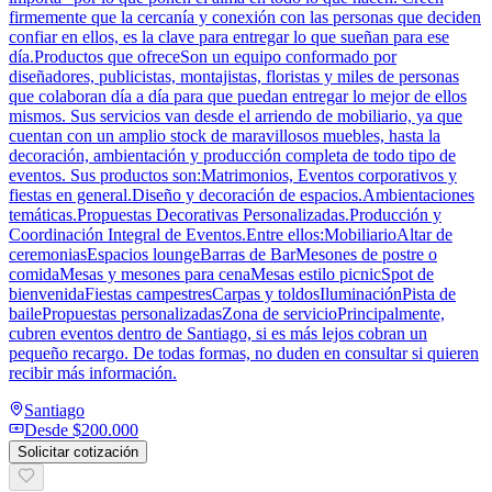
firmemente que la cercanía y conexión con las personas que deciden
confiar en ellos, es la clave para entregar lo que sueñan para ese
día.Productos que ofreceSon un equipo conformado por
diseñadores, publicistas, montajistas, floristas y miles de personas
que colaboran día a día para que puedan entregar lo mejor de ellos
mismos. Sus servicios van desde el arriendo de mobiliario, ya que
cuentan con un amplio stock de maravillosos muebles, hasta la
decoración, ambientación y producción completa de todo tipo de
eventos. Sus productos son:Matrimonios, Eventos corporativos y
fiestas en general.Diseño y decoración de espacios.Ambientaciones
temáticas.Propuestas Decorativas Personalizadas.Producción y
Coordinación Integral de Eventos.Entre ellos:MobiliarioAltar de
ceremoniasEspacios loungeBarras de BarMesones de postre o
comidaMesas y mesones para cenaMesas estilo picnicSpot de
bienvenidaFiestas campestresCarpas y toldosIluminaciónPista de
bailePropuestas personalizadasZona de servicioPrincipalmente,
cubren eventos dentro de Santiago, si es más lejos cobran un
pequeño recargo. De todas formas, no duden en consultar si quieren
recibir más información.
Santiago
Desde
$200.000
Solicitar cotización