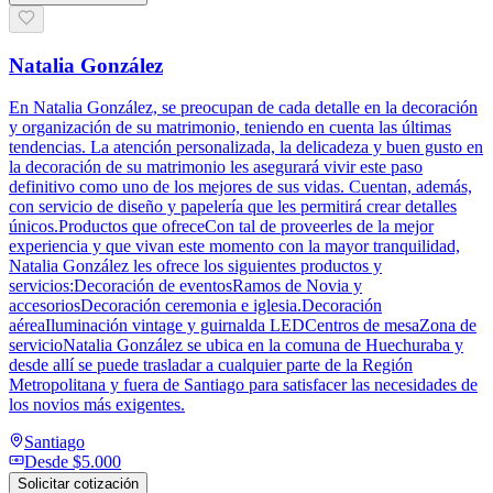
Natalia González
En Natalia González, se preocupan de cada detalle en la decoración
y organización de su matrimonio, teniendo en cuenta las últimas
tendencias. La atención personalizada, la delicadeza y buen gusto en
la decoración de su matrimonio les asegurará vivir este paso
definitivo como uno de los mejores de sus vidas. Cuentan, además,
con servicio de diseño y papelería que les permitirá crear detalles
únicos.Productos que ofreceCon tal de proveerles de la mejor
experiencia y que vivan este momento con la mayor tranquilidad,
Natalia González les ofrece los siguientes productos y
servicios:Decoración de eventosRamos de Novia y
accesoriosDecoración ceremonia e iglesia.Decoración
aéreaIluminación vintage y guirnalda LEDCentros de mesaZona de
servicioNatalia González se ubica en la comuna de Huechuraba y
desde allí se puede trasladar a cualquier parte de la Región
Metropolitana y fuera de Santiago para satisfacer las necesidades de
los novios más exigentes.
Santiago
Desde
$5.000
Solicitar cotización