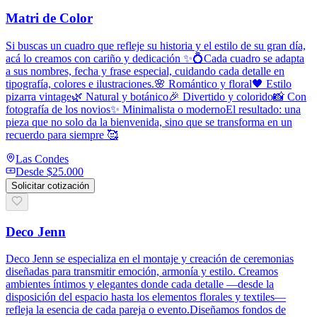
Matri de Color
Si buscas un cuadro que refleje su historia y el estilo de su gran día,
acá lo creamos con cariño y dedicación ✨💍Cada cuadro se adapta
a sus nombres, fecha y frase especial, cuidando cada detalle en
tipografía, colores e ilustraciones.🌸 Romántico y floral🖤 Estilo
pizarra vintage🌿 Natural y botánico🎉 Divertido y colorido📸 Con
fotografía de los novios✨ Minimalista o modernoEl resultado: una
pieza que no solo da la bienvenida, sino que se transforma en un
recuerdo para siempre 🥰
Las Condes
Desde
$25.000
Solicitar cotización
Deco Jenn
Deco Jenn se especializa en el montaje y creación de ceremonias
diseñadas para transmitir emoción, armonía y estilo. Creamos
ambientes íntimos y elegantes donde cada detalle —desde la
disposición del espacio hasta los elementos florales y textiles—
refleja la esencia de cada pareja o evento.Diseñamos fondos de