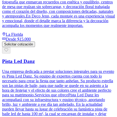
fotografía que enmarcan recuerdos con estética y equilibrio, centros
de mesa que realzan sin sobrecargar, y decoración floral trabajada
como el corazón del diseño, con composiciones delicadas, naturales
y atemporales.En Deco Jenn, cada montaje es una experiencia visual
y emocional, donde el detalle marca la diferencia y la decoración
acompaña los momentos que realmente importan.
La Florida
Desde
$15.000
Solicitar cotización
Pista Led Danz
Una empresa dedicada a prestar soluciones integrales para su evento
es Pista Led Danz. Su equipo de expertos cuenta con todo lo
necesario para crear la fiesta que tanto anhelan. Su producto estrella
son las pistas de baile, para que nadie se quede en su asiento a la
hora de festejar y el efecto de sus colores cree el ambiente perfecto
para su matrimonio.Servicios que ofrecePista Led Danz les
acompañará con su infraestructura y equipo técnico, aportando
brillo, luz y ambiente a ese día tan anhelado. En la actualidad
pueden llevar hasta su lugar de celebración su fantástica pista de
baile led de hasta 100 m², la cual se encargan de instalar y dejar