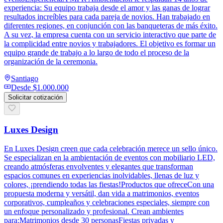
experiencia: Su equipo trabaja desde el amor y las ganas de lograr
resultados increíbles para cada pareja de novios. Han trabajado en
diferentes regiones, en conjunción con las banqueteras de más éxito.
A su vez, la empresa cuenta con un servicio interactivo que parte de
la complicidad entre novios y trabajadores. El objetivo es formar un
equipo grande de trabajo a lo largo de todo el proceso de la
organización de la ceremonia.
Santiago
Desde
$1.000.000
Solicitar cotización
Luxes Design
En Luxes Design creen que cada celebración merece un sello único.
Se especializan en la ambientación de eventos con mobiliario LED,
creando atmósferas envolventes y elegantes que transforman
espacios comunes en experiencias inolvidables, llenas de luz y
colores, ¡prendiendo todas las fiestas!Productos que ofreceCon una
propuesta moderna y versátil, dan vida a matrimonios, eventos
corporativos, cumpleaños y celebraciones especiales, siempre con
un enfoque personalizado y profesional. Crean ambientes
para:Matrimonios desde 30 personasFiestas privadas y