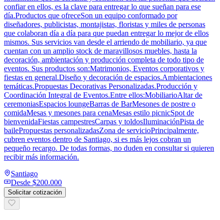
confiar en ellos, es la clave para entregar lo que sueñan para ese
día.Productos que ofreceSon un equipo conformado por
diseñadores, publicistas, montajistas, floristas y miles de personas
que colaboran día a día para que puedan entregar lo mejor de ellos
mismos. Sus servicios van desde el arriendo de mobiliario, ya que
cuentan con un amplio stock de maravillosos muebles, hasta la
decoración, ambientación y producción completa de todo tipo de
eventos. Sus productos son:Matrimonios, Eventos corporativos y
fiestas en general.Diseño y decoración de espacios.Ambientaciones
temáticas.Propuestas Decorativas Personalizadas.Producción y
Coordinación Integral de Eventos.Entre ellos:MobiliarioAltar de
ceremoniasEspacios loungeBarras de BarMesones de postre o
comidaMesas y mesones para cenaMesas estilo picnicSpot de
bienvenidaFiestas campestresCarpas y toldosIluminaciónPista de
bailePropuestas personalizadasZona de servicioPrincipalmente,
cubren eventos dentro de Santiago, si es más lejos cobran un
pequeño recargo. De todas formas, no duden en consultar si quieren
recibir más información.
Santiago
Desde
$200.000
Solicitar cotización