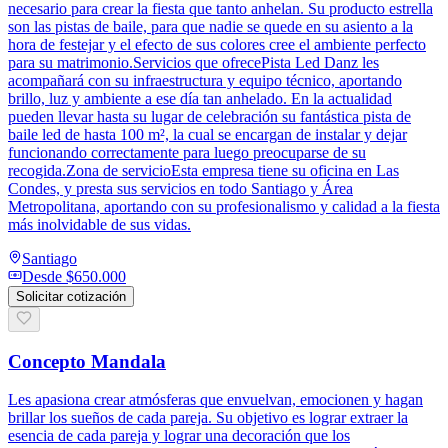
necesario para crear la fiesta que tanto anhelan. Su producto estrella
son las pistas de baile, para que nadie se quede en su asiento a la
hora de festejar y el efecto de sus colores cree el ambiente perfecto
para su matrimonio.Servicios que ofrecePista Led Danz les
acompañará con su infraestructura y equipo técnico, aportando
brillo, luz y ambiente a ese día tan anhelado. En la actualidad
pueden llevar hasta su lugar de celebración su fantástica pista de
baile led de hasta 100 m², la cual se encargan de instalar y dejar
funcionando correctamente para luego preocuparse de su
recogida.Zona de servicioEsta empresa tiene su oficina en Las
Condes, y presta sus servicios en todo Santiago y Área
Metropolitana, aportando con su profesionalismo y calidad a la fiesta
más inolvidable de sus vidas.
Santiago
Desde
$650.000
Solicitar cotización
Concepto Mandala
Les apasiona crear atmósferas que envuelvan, emocionen y hagan
brillar los sueños de cada pareja. Su objetivo es lograr extraer la
esencia de cada pareja y lograr una decoración que los