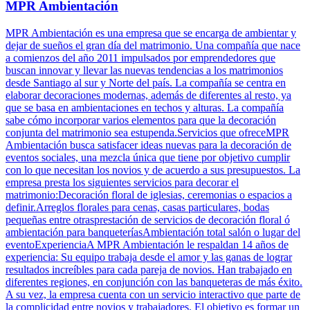
MPR Ambientación
MPR Ambientación es una empresa que se encarga de ambientar y
dejar de sueños el gran día del matrimonio. Una compañía que nace
a comienzos del año 2011 impulsados por emprendedores que
buscan innovar y llevar las nuevas tendencias a los matrimonios
desde Santiago al sur y Norte del país. La compañía se centra en
elaborar decoraciones modernas, además de diferentes al resto, ya
que se basa en ambientaciones en techos y alturas. La compañía
sabe cómo incorporar varios elementos para que la decoración
conjunta del matrimonio sea estupenda.Servicios que ofreceMPR
Ambientación busca satisfacer ideas nuevas para la decoración de
eventos sociales, una mezcla única que tiene por objetivo cumplir
con lo que necesitan los novios y de acuerdo a sus presupuestos. La
empresa presta los siguientes servicios para decorar el
matrimonio:Decoración floral de iglesias, ceremonias o espacios a
definir.Arreglos florales para cenas, casas particulares, bodas
pequeñas entre otrasprestación de servicios de decoración floral ó
ambientación para banqueteríasAmbientación total salón o lugar del
eventoExperienciaA MPR Ambientación le respaldan 14 años de
experiencia: Su equipo trabaja desde el amor y las ganas de lograr
resultados increíbles para cada pareja de novios. Han trabajado en
diferentes regiones, en conjunción con las banqueteras de más éxito.
A su vez, la empresa cuenta con un servicio interactivo que parte de
la complicidad entre novios y trabajadores. El objetivo es formar un