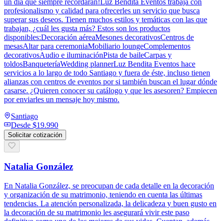
un día que siempre recordarán!Luz Bendita Eventos trabaja con
profesionalismo y calidad para ofrecerles un servicio que busca
superar sus deseos. Tienen muchos estilos y temáticas con las que
trabajan, ¿cuál les gusta más? Estos son los productos
disponibles:Decoración aéreaMesones decorativosCentros de
mesasAltar para ceremoniaMobiliario loungeComplementos
decorativosAudio e iluminaciónPista de baileCarpas y
toldosBanqueteríaWedding plannerLuz Bendita Eventos hace
servicios a lo largo de todo Santiago y fuera de éste, incluso tienen
alianzas con centros de eventos por si también buscan el lugar dónde
casarse. ¿Quieren conocer su catálogo y que les asesoren? Empiecen
por enviarles un mensaje hoy mismo.
Santiago
Desde
$19.990
Solicitar cotización
Natalia González
En Natalia González, se preocupan de cada detalle en la decoración
y organización de su matrimonio, teniendo en cuenta las últimas
tendencias. La atención personalizada, la delicadeza y buen gusto en
la decoración de su matrimonio les asegurará vivir este paso