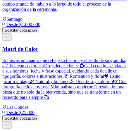
equipo grande de trabajo a lo largo de todo el proceso de la
organización de la ceremonia.
Santiago
Desde
$1.000.000
Solicitar cotización
Matri de Color
Si buscas un cuadro que refleje su historia y el estilo de su gran día,
acá lo creamos con cariño y dedicación ✨💍Cada cuadro se adapta
a sus nombres, fecha y frase especial, cuidando cada detalle en
tipografía, colores e ilustraciones.🌸 Romántico y floral🖤 Estilo
pizarra vintage🌿 Natural y botánico🎉 Divertido y colorido📸 Con
fotografía de los novios✨ Minimalista o modernoEl resultado: una
pieza que no solo da la bienvenida, sino que se transforma en un
recuerdo para siempre 🥰
Las Condes
Desde
$25.000
Solicitar cotización