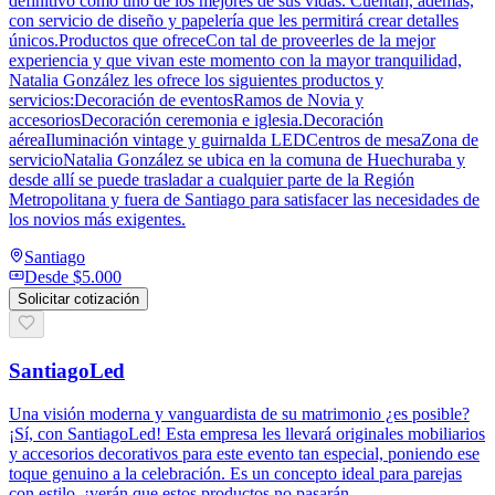
definitivo como uno de los mejores de sus vidas. Cuentan, además,
con servicio de diseño y papelería que les permitirá crear detalles
únicos.Productos que ofreceCon tal de proveerles de la mejor
experiencia y que vivan este momento con la mayor tranquilidad,
Natalia González les ofrece los siguientes productos y
servicios:Decoración de eventosRamos de Novia y
accesoriosDecoración ceremonia e iglesia.Decoración
aéreaIluminación vintage y guirnalda LEDCentros de mesaZona de
servicioNatalia González se ubica en la comuna de Huechuraba y
desde allí se puede trasladar a cualquier parte de la Región
Metropolitana y fuera de Santiago para satisfacer las necesidades de
los novios más exigentes.
Santiago
Desde
$5.000
Solicitar cotización
SantiagoLed
Una visión moderna y vanguardista de su matrimonio ¿es posible?
¡Sí, con SantiagoLed! Esta empresa les llevará originales mobiliarios
y accesorios decorativos para este evento tan especial, poniendo ese
toque genuino a la celebración. Es un concepto ideal para parejas
con estilo, ¡verán que estos productos no pasarán