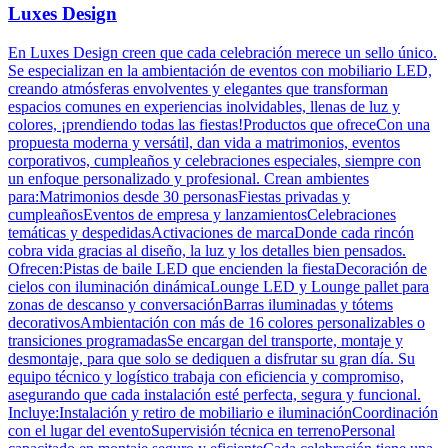
Luxes Design
En Luxes Design creen que cada celebración merece un sello único.
Se especializan en la ambientación de eventos con mobiliario LED,
creando atmósferas envolventes y elegantes que transforman
espacios comunes en experiencias inolvidables, llenas de luz y
colores, ¡prendiendo todas las fiestas!Productos que ofreceCon una
propuesta moderna y versátil, dan vida a matrimonios, eventos
corporativos, cumpleaños y celebraciones especiales, siempre con
un enfoque personalizado y profesional. Crean ambientes
para:Matrimonios desde 30 personasFiestas privadas y
cumpleañosEventos de empresa y lanzamientosCelebraciones
temáticas y despedidasActivaciones de marcaDonde cada rincón
cobra vida gracias al diseño, la luz y los detalles bien pensados.
Ofrecen:Pistas de baile LED que encienden la fiestaDecoración de
cielos con iluminación dinámicaLounge LED y Lounge pallet para
zonas de descanso y conversaciónBarras iluminadas y tótems
decorativosAmbientación con más de 16 colores personalizables o
transiciones programadasSe encargan del transporte, montaje y
desmontaje, para que solo se dediquen a disfrutar su gran día. Su
equipo técnico y logístico trabaja con eficiencia y compromiso,
asegurando que cada instalación esté perfecta, segura y funcional.
Incluye:Instalación y retiro de mobiliario e iluminaciónCoordinación
con el lugar del eventoSupervisión técnica en terrenoPersonal