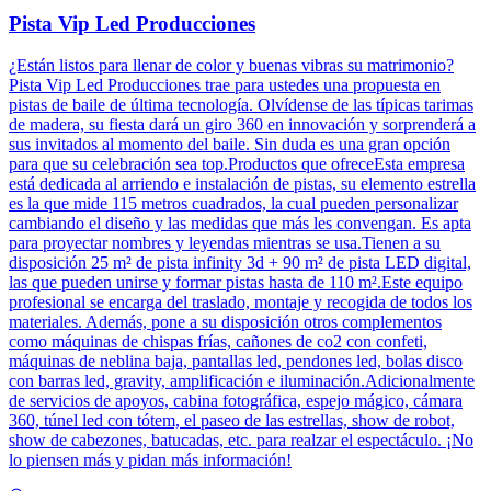
Pista Vip Led Producciones
¿Están listos para llenar de color y buenas vibras su matrimonio?
Pista Vip Led Producciones trae para ustedes una propuesta en
pistas de baile de última tecnología. Olvídense de las típicas tarimas
de madera, su fiesta dará un giro 360 en innovación y sorprenderá a
sus invitados al momento del baile. Sin duda es una gran opción
para que su celebración sea top.Productos que ofreceEsta empresa
está dedicada al arriendo e instalación de pistas, su elemento estrella
es la que mide 115 metros cuadrados, la cual pueden personalizar
cambiando el diseño y las medidas que más les convengan. Es apta
para proyectar nombres y leyendas mientras se usa.Tienen a su
disposición 25 m² de pista infinity 3d + 90 m² de pista LED digital,
las que pueden unirse y formar pistas hasta de 110 m².Este equipo
profesional se encarga del traslado, montaje y recogida de todos los
materiales. Además, pone a su disposición otros complementos
como máquinas de chispas frías, cañones de co2 con confeti,
máquinas de neblina baja, pantallas led, pendones led, bolas disco
con barras led, gravity, amplificación e iluminación.Adicionalmente
de servicios de apoyos, cabina fotográfica, espejo mágico, cámara
360, túnel led con tótem, el paseo de las estrellas, show de robot,
show de cabezones, batucadas, etc. para realzar el espectáculo. ¡No
lo piensen más y pidan más información!