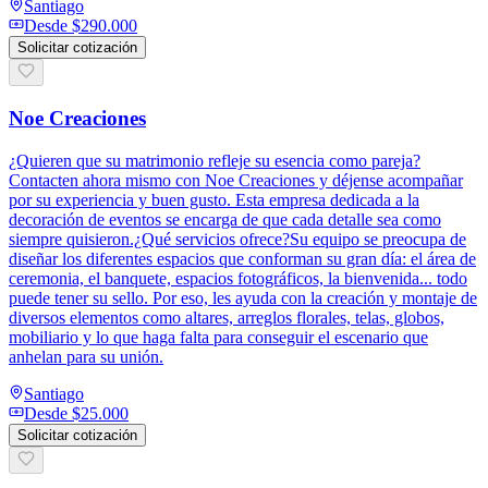
Santiago
Desde
$290.000
Solicitar cotización
Noe Creaciones
¿Quieren que su matrimonio refleje su esencia como pareja?
Contacten ahora mismo con Noe Creaciones y déjense acompañar
por su experiencia y buen gusto. Esta empresa dedicada a la
decoración de eventos se encarga de que cada detalle sea como
siempre quisieron.¿Qué servicios ofrece?Su equipo se preocupa de
diseñar los diferentes espacios que conforman su gran día: el área de
ceremonia, el banquete, espacios fotográficos, la bienvenida... todo
puede tener su sello. Por eso, les ayuda con la creación y montaje de
diversos elementos como altares, arreglos florales, telas, globos,
mobiliario y lo que haga falta para conseguir el escenario que
anhelan para su unión.
Santiago
Desde
$25.000
Solicitar cotización