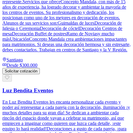
represente.Servicios que ofreceConcepto Mandala, con más de 15
años de experiencia, ha logrado decorar y ambientar la mayoría de
los centros de eventos. Su profesionalismo y dedicación, los
posicionan como uno de los mejores en decoración de eventos.
Algunos de sus servicios son:Guirnaldas de lucesDecoración de
Iglesia o CeremoniaDecoración de cóctelDecoración Centros de
mesaDecoración Buffet de postresRamo de Noviasy mucho
másUbicaciónConcepto Mandala crea ambientaciones impactantes
para matrimonios. Si deseas una decoración hermosa y sin estresarte,
debes contactarlos. Trabajan en centros de Santiago y la V Región.
Santiago
Desde
$300.000
Solicitar cotización
Luz Bendita Eventos
En Luz Bendita Eventos les encanta personalizar cada evento y
poder así representar a cada pareja con la decoración, iluminación ¡y
muchos detalles para su gran día! Se dedican a ambientar cada
rincón del espacio donde vayan a celebrar su matrimonio, así que
empiecen a imaginar como quieren que luzca cada detalle, ¡este
equipo lo hará realidad!Decoraciones a gusto de cada pareja, ¡para