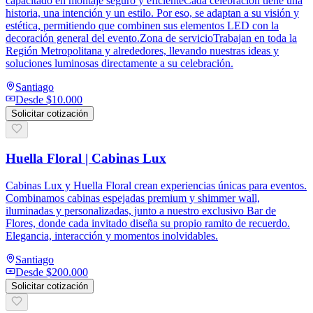
capacitado en montaje seguro y eficienteCada celebración tiene una
historia, una intención y un estilo. Por eso, se adaptan a su visión y
estética, permitiendo que combinen sus elementos LED con la
decoración general del evento.Zona de servicioTrabajan en toda la
Región Metropolitana y alrededores, llevando nuestras ideas y
soluciones luminosas directamente a su celebración.
Santiago
Desde
$10.000
Solicitar cotización
Huella Floral | Cabinas Lux
Cabinas Lux y Huella Floral crean experiencias únicas para eventos.
Combinamos cabinas espejadas premium y shimmer wall,
iluminadas y personalizadas, junto a nuestro exclusivo Bar de
Flores, donde cada invitado diseña su propio ramito de recuerdo.
Elegancia, interacción y momentos inolvidables.
Santiago
Desde
$200.000
Solicitar cotización