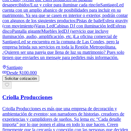
desapercibidos!Luz y color para iluminar cada rincónSantiagoLed
cuenta con un amplio abanico de posibilidades para incluir en su
matrimonio. Ya sea que se casen en interior o exterior, podrán contar
con algunos de los siguientes productos:Pistas de baileEsfera gravity
(con movimiento)Varas LedCabinas DJ con iluminación ledEsferas
discoPantalla giganteMuebles ledDJ (servicio que incluye
iluminación, audio, amplificación, etc.)La oficina comercial de
SantiagoLed se encuentra en la comuna de Las Condes, pero la
empresa brinda sus servicios en toda la Región Metropolitana.
¿Quieren ser una pareja que llena de luz su matrimonio? Pues solo
tienen que enviarles un mensaje para pedirles más información.
Santiago
Desde
$100.000
Solicitar cotización
Criolla Producciones
Criolla Producciones es más que una empresa de decoración y
ambientación de eventos; son narradores de historias, creadores de
experiencias y cumplidores de sueños. Su lema es: “Cada detalle
importa” por lo que ponen el alma en todo lo que hacen. Creen
firmemente que la cercanía y conexión con las personas que deciden