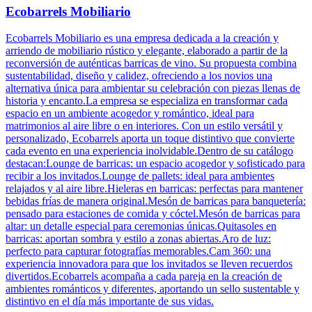
Ecobarrels Mobiliario
Ecobarrels Mobiliario es una empresa dedicada a la creación y
arriendo de mobiliario rústico y elegante, elaborado a partir de la
reconversión de auténticas barricas de vino. Su propuesta combina
sustentabilidad, diseño y calidez, ofreciendo a los novios una
alternativa única para ambientar su celebración con piezas llenas de
historia y encanto.La empresa se especializa en transformar cada
espacio en un ambiente acogedor y romántico, ideal para
matrimonios al aire libre o en interiores. Con un estilo versátil y
personalizado, Ecobarrels aporta un toque distintivo que convierte
cada evento en una experiencia inolvidable.Dentro de su catálogo
destacan:Lounge de barricas: un espacio acogedor y sofisticado para
recibir a los invitados.Lounge de pallets: ideal para ambientes
relajados y al aire libre.Hieleras en barricas: perfectas para mantener
bebidas frías de manera original.Mesón de barricas para banquetería:
pensado para estaciones de comida y cóctel.Mesón de barricas para
altar: un detalle especial para ceremonias únicas.Quitasoles en
barricas: aportan sombra y estilo a zonas abiertas.Aro de luz:
perfecto para capturar fotografías memorables.Cam 360: una
experiencia innovadora para que los invitados se lleven recuerdos
divertidos.Ecobarrels acompaña a cada pareja en la creación de
ambientes románticos y diferentes, aportando un sello sustentable y
distintivo en el día más importante de sus vidas.