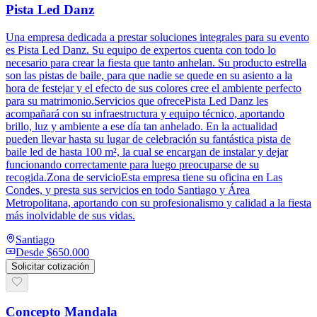
Pista Led Danz
Una empresa dedicada a prestar soluciones integrales para su evento
es Pista Led Danz. Su equipo de expertos cuenta con todo lo
necesario para crear la fiesta que tanto anhelan. Su producto estrella
son las pistas de baile, para que nadie se quede en su asiento a la
hora de festejar y el efecto de sus colores cree el ambiente perfecto
para su matrimonio.Servicios que ofrecePista Led Danz les
acompañará con su infraestructura y equipo técnico, aportando
brillo, luz y ambiente a ese día tan anhelado. En la actualidad
pueden llevar hasta su lugar de celebración su fantástica pista de
baile led de hasta 100 m², la cual se encargan de instalar y dejar
funcionando correctamente para luego preocuparse de su
recogida.Zona de servicioEsta empresa tiene su oficina en Las
Condes, y presta sus servicios en todo Santiago y Área
Metropolitana, aportando con su profesionalismo y calidad a la fiesta
más inolvidable de sus vidas.
Santiago
Desde
$650.000
Solicitar cotización
Concepto Mandala