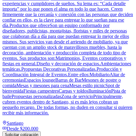
experiencias y cumplidores de sueños. Su lema es: “Cada detalle
importa” por lo que ponen el alma en todo lo que hacen. Creen
firmemente que la cercanía y conexión con las personas que deciden
confiar en ellos, es la clave para entregar lo que sueñan para ese
día.Productos que ofreceSon un equipo conformado por
diseñadores, publicistas, montajistas, floristas y miles de personas
que colaboran día a día para que puedan entregar lo mejor de ellos
mismos. Sus servicios van desde el arriendo de mobiliario, ya que
cuentan con un amplio stock de maravillosos muebles, hasta la
decoración, ambientación y producción completa de todo tipo de
eventos. Sus productos son:Matrimonios, Eventos corporativos y
fiestas en general.Diseño y decoración de espacios.Ambientaciones
temáticas.Propuestas Decorativas Personalizadas.Producción y
Coordinación Integral de Eventos.Entre ellos:MobiliarioAltar de
ceremoniasEspacios loungeBarras de BarMesones de postre o
comidaMesas y mesones para cenaMesas estilo picnicSpot de
bienvenidaFiestas campestresCarpas y toldosIluminaciónPista de
bailePropuestas personalizadasZona de servicioPrincipalmente,
cubren eventos dentro de Santiago, si es más lejos cobran un
pequeño recargo. De todas formas, no duden en consultar si quieren
recibir más información.
Santiago
Desde
$200.000
Solicitar cotización