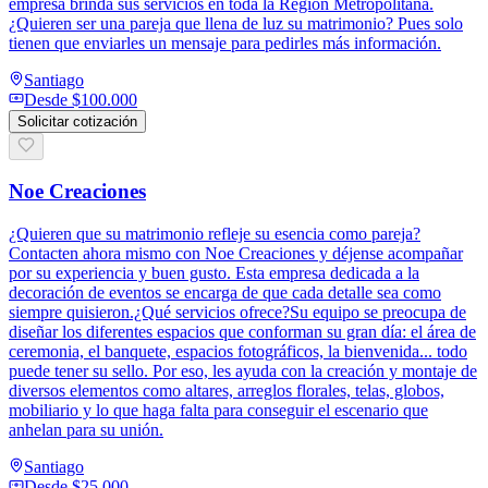
empresa brinda sus servicios en toda la Región Metropolitana.
¿Quieren ser una pareja que llena de luz su matrimonio? Pues solo
tienen que enviarles un mensaje para pedirles más información.
Santiago
Desde
$100.000
Solicitar cotización
Noe Creaciones
¿Quieren que su matrimonio refleje su esencia como pareja?
Contacten ahora mismo con Noe Creaciones y déjense acompañar
por su experiencia y buen gusto. Esta empresa dedicada a la
decoración de eventos se encarga de que cada detalle sea como
siempre quisieron.¿Qué servicios ofrece?Su equipo se preocupa de
diseñar los diferentes espacios que conforman su gran día: el área de
ceremonia, el banquete, espacios fotográficos, la bienvenida... todo
puede tener su sello. Por eso, les ayuda con la creación y montaje de
diversos elementos como altares, arreglos florales, telas, globos,
mobiliario y lo que haga falta para conseguir el escenario que
anhelan para su unión.
Santiago
Desde
$25.000