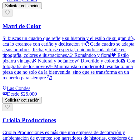
Solicitar cotización
Matri de Color
Si buscas un cuadro que refleje su historia y el estilo de su gran día,
acá lo creamos con cariño y dedicación ✨💍Cada cuadro se adapta
a sus nombres, fecha y frase especial, cuidando cada detalle en
tipografía, colores e ilustraciones.🌸 Romántico y floral🖤 Estilo
pizarra vintage🌿 Natural y botánico🎉 Divertido y colorido📸 Con
fotografía de los novios✨ Minimalista o modernoEl resultado: una
pieza que no solo da la bienvenida, sino que se transforma en un
recuerdo para siempre 🥰
Las Condes
Desde
$25.000
Solicitar cotización
Criolla Producciones
Criolla Producciones es más que una empresa de decoración y
ambientación de eventos; son narradores de historias, creadores de