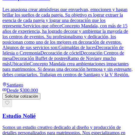
Les apasiona crear atmósferas que envuelvan, emocionen y hagan
brillar los sueños de cada pareja. Su objetivo es lograr extraer la
esencia de cada pareja y lograr una decoración que los
represente.Servicios que ofreceConcepto Mandala, con más de 15
años de experiencia, ha logrado decorar y ambientar la mayoría de
los centros de eventos. Su profesionalismo y dedicación, los
posicionan como uno de los mejores en decoración de eventos.
Algunos de sus servicios son:Guirnaldas de lucesDecoración de
Iglesia o CeremoniaDecoración de cóctelDecoración Centros de
mesaDecoración Buffet de postresRamo de Noviasy mucho
másUbicaciónConcepto Mandala crea ambientaciones impactantes
para matrimonios. Si deseas una decoración hermosa y sin estresarte,
debes contactarlos. Trabajan en centros de Santiago y la V Región.
Santiago
Desde
$300.000
Solicitar cotización
Estudio Nolié
Somos un estudio creativo dedicado al diseño y producción de
detalles personalizados para matrimonios. Nos especializamos en