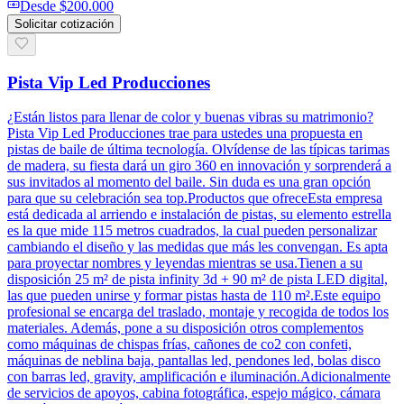
Desde
$200.000
Solicitar cotización
Pista Vip Led Producciones
¿Están listos para llenar de color y buenas vibras su matrimonio?
Pista Vip Led Producciones trae para ustedes una propuesta en
pistas de baile de última tecnología. Olvídense de las típicas tarimas
de madera, su fiesta dará un giro 360 en innovación y sorprenderá a
sus invitados al momento del baile. Sin duda es una gran opción
para que su celebración sea top.Productos que ofreceEsta empresa
está dedicada al arriendo e instalación de pistas, su elemento estrella
es la que mide 115 metros cuadrados, la cual pueden personalizar
cambiando el diseño y las medidas que más les convengan. Es apta
para proyectar nombres y leyendas mientras se usa.Tienen a su
disposición 25 m² de pista infinity 3d + 90 m² de pista LED digital,
las que pueden unirse y formar pistas hasta de 110 m².Este equipo
profesional se encarga del traslado, montaje y recogida de todos los
materiales. Además, pone a su disposición otros complementos
como máquinas de chispas frías, cañones de co2 con confeti,
máquinas de neblina baja, pantallas led, pendones led, bolas disco
con barras led, gravity, amplificación e iluminación.Adicionalmente
de servicios de apoyos, cabina fotográfica, espejo mágico, cámara