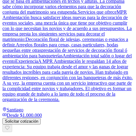
que se basa en ambientaciones en techos y alturas. La compañía
sabe cómo incorporar varios elementos para que la decoración
conjunta del matrimonio sea estupenda.Servicios que ofreceMPR
Ambientación busca satisfacer ideas nuevas para la decoración de
eventos sociales, una mezcla única que tiene por objetivo cumplir
con lo que necesitan los novios y de acuerdo a sus presupuestos. La
empresa presta los siguientes servicios para decorar el
matrimonio:Decoración floral de iglesias, ceremonias o espacios a
definir.Arreglos florales para cenas, casas particulares, bodas
pequeñas entre otrasprestación de servicios de decoración floral ó
ambientación para banqueteríasAmbientación total salón o lugar del
eventoExperienciaA MPR Ambientación le respaldan 14 años de
experiencia: Su equipo trabaja desde el amor y las ganas de lograr
resultados increíbles para cada pareja de novios. Han trabajado en
diferentes regiones, en conjunción con las banqueteras de más éxito.
A su vez, la empresa cuenta con un servicio interactivo que parte de
la complicidad entre novios y trabajadores. El objetivo es formar un
equipo grande de trabajo a lo largo de todo el proceso de la
organización de la ceremonia.
Santiago
Desde
$1.000.000
Solicitar cotización