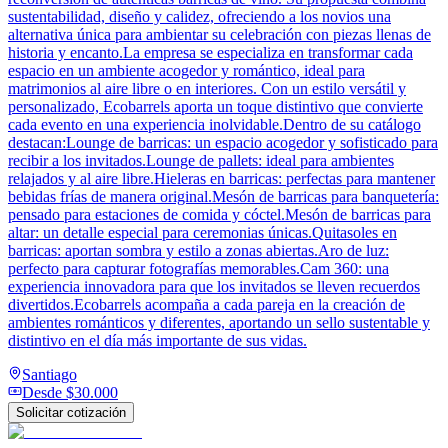
sustentabilidad, diseño y calidez, ofreciendo a los novios una
alternativa única para ambientar su celebración con piezas llenas de
historia y encanto.La empresa se especializa en transformar cada
espacio en un ambiente acogedor y romántico, ideal para
matrimonios al aire libre o en interiores. Con un estilo versátil y
personalizado, Ecobarrels aporta un toque distintivo que convierte
cada evento en una experiencia inolvidable.Dentro de su catálogo
destacan:Lounge de barricas: un espacio acogedor y sofisticado para
recibir a los invitados.Lounge de pallets: ideal para ambientes
relajados y al aire libre.Hieleras en barricas: perfectas para mantener
bebidas frías de manera original.Mesón de barricas para banquetería:
pensado para estaciones de comida y cóctel.Mesón de barricas para
altar: un detalle especial para ceremonias únicas.Quitasoles en
barricas: aportan sombra y estilo a zonas abiertas.Aro de luz:
perfecto para capturar fotografías memorables.Cam 360: una
experiencia innovadora para que los invitados se lleven recuerdos
divertidos.Ecobarrels acompaña a cada pareja en la creación de
ambientes románticos y diferentes, aportando un sello sustentable y
distintivo en el día más importante de sus vidas.
Santiago
Desde
$30.000
Solicitar cotización