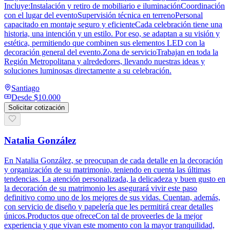
Incluye:Instalación y retiro de mobiliario e iluminaciónCoordinación
con el lugar del eventoSupervisión técnica en terrenoPersonal
capacitado en montaje seguro y eficienteCada celebración tiene una
historia, una intención y un estilo. Por eso, se adaptan a su visión y
estética, permitiendo que combinen sus elementos LED con la
decoración general del evento.Zona de servicioTrabajan en toda la
Región Metropolitana y alrededores, llevando nuestras ideas y
soluciones luminosas directamente a su celebración.
Santiago
Desde
$10.000
Solicitar cotización
Natalia González
En Natalia González, se preocupan de cada detalle en la decoración
y organización de su matrimonio, teniendo en cuenta las últimas
tendencias. La atención personalizada, la delicadeza y buen gusto en
la decoración de su matrimonio les asegurará vivir este paso
definitivo como uno de los mejores de sus vidas. Cuentan, además,
con servicio de diseño y papelería que les permitirá crear detalles
únicos.Productos que ofreceCon tal de proveerles de la mejor
experiencia y que vivan este momento con la mayor tranquilidad,