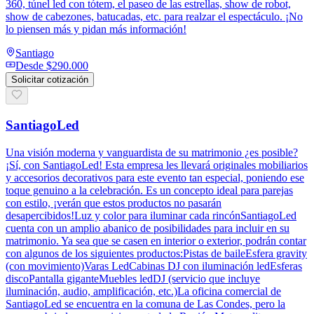
360, túnel led con tótem, el paseo de las estrellas, show de robot,
show de cabezones, batucadas, etc. para realzar el espectáculo. ¡No
lo piensen más y pidan más información!
Santiago
Desde
$290.000
Solicitar cotización
SantiagoLed
Una visión moderna y vanguardista de su matrimonio ¿es posible?
¡Sí, con SantiagoLed! Esta empresa les llevará originales mobiliarios
y accesorios decorativos para este evento tan especial, poniendo ese
toque genuino a la celebración. Es un concepto ideal para parejas
con estilo, ¡verán que estos productos no pasarán
desapercibidos!Luz y color para iluminar cada rincónSantiagoLed
cuenta con un amplio abanico de posibilidades para incluir en su
matrimonio. Ya sea que se casen en interior o exterior, podrán contar
con algunos de los siguientes productos:Pistas de baileEsfera gravity
(con movimiento)Varas LedCabinas DJ con iluminación ledEsferas
discoPantalla giganteMuebles ledDJ (servicio que incluye
iluminación, audio, amplificación, etc.)La oficina comercial de
SantiagoLed se encuentra en la comuna de Las Condes, pero la