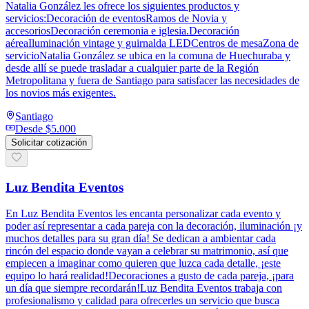
Natalia González les ofrece los siguientes productos y
servicios:Decoración de eventosRamos de Novia y
accesoriosDecoración ceremonia e iglesia.Decoración
aéreaIluminación vintage y guirnalda LEDCentros de mesaZona de
servicioNatalia González se ubica en la comuna de Huechuraba y
desde allí se puede trasladar a cualquier parte de la Región
Metropolitana y fuera de Santiago para satisfacer las necesidades de
los novios más exigentes.
Santiago
Desde
$5.000
Solicitar cotización
Luz Bendita Eventos
En Luz Bendita Eventos les encanta personalizar cada evento y
poder así representar a cada pareja con la decoración, iluminación ¡y
muchos detalles para su gran día! Se dedican a ambientar cada
rincón del espacio donde vayan a celebrar su matrimonio, así que
empiecen a imaginar como quieren que luzca cada detalle, ¡este
equipo lo hará realidad!Decoraciones a gusto de cada pareja, ¡para
un día que siempre recordarán!Luz Bendita Eventos trabaja con
profesionalismo y calidad para ofrecerles un servicio que busca