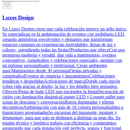
Luxes Design
En Luxes Design creen que cada celebración merece un sello único.
Se especializan en la ambientación de eventos con mobiliario LED,
creando atmósferas envolventes y elegantes que transforman
espacios comunes en experiencias inolvidables, llenas de luz y
colores, ¡prendiendo todas las fiestas!Productos que ofreceCon una
propuesta moderna y versátil, dan vida a matrimonios, eventos
corporativos, cumpleaños y celebraciones especiales, siempre con
un enfoque personalizado y profesional. Crean ambientes
para:Matrimonios desde 30 personasFiestas privadas y
cumpleañosEventos de empresa y lanzamientosCelebraciones
temáticas y despedidasActivaciones de marcaDonde cada rincón
cobra vida gracias al diseño, la luz y los detalles bien pensados.
Ofrecen:Pistas de baile LED que encienden la fiestaDecoración de
cielos con iluminación dinámicaLounge LED y Lounge pallet para
zonas de descanso y conversaciónBarras iluminadas y tótems
decorativosAmbientación con más de 16 colores personalizables o
transiciones programadasSe encargan del transporte, montaje y
desmontaje, para que solo se dediquen a disfrutar su gran día. Su
equipo técnico y logístico trabaja con eficiencia y compromiso,
asegurando que cada instalación esté perfecta, segura y funcional.