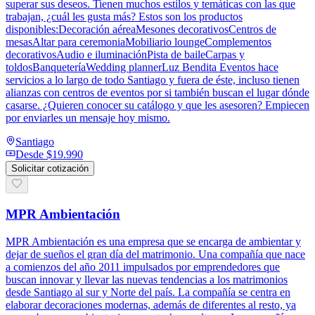
superar sus deseos. Tienen muchos estilos y temáticas con las que
trabajan, ¿cuál les gusta más? Estos son los productos
disponibles:Decoración aéreaMesones decorativosCentros de
mesasAltar para ceremoniaMobiliario loungeComplementos
decorativosAudio e iluminaciónPista de baileCarpas y
toldosBanqueteríaWedding plannerLuz Bendita Eventos hace
servicios a lo largo de todo Santiago y fuera de éste, incluso tienen
alianzas con centros de eventos por si también buscan el lugar dónde
casarse. ¿Quieren conocer su catálogo y que les asesoren? Empiecen
por enviarles un mensaje hoy mismo.
Santiago
Desde
$19.990
Solicitar cotización
MPR Ambientación
MPR Ambientación es una empresa que se encarga de ambientar y
dejar de sueños el gran día del matrimonio. Una compañía que nace
a comienzos del año 2011 impulsados por emprendedores que
buscan innovar y llevar las nuevas tendencias a los matrimonios
desde Santiago al sur y Norte del país. La compañía se centra en
elaborar decoraciones modernas, además de diferentes al resto, ya